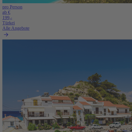
pro Person
ab €
199,-
Türkei
Alle Angebote