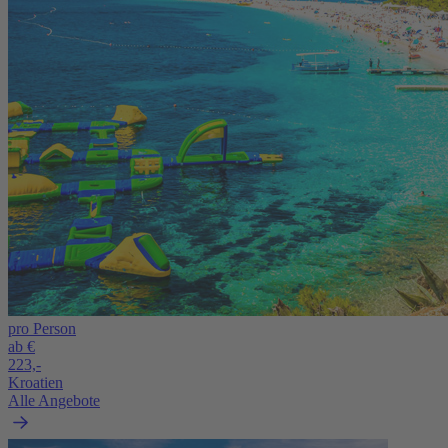
pro Person
ab €
223,-
Kroatien
Alle Angebote