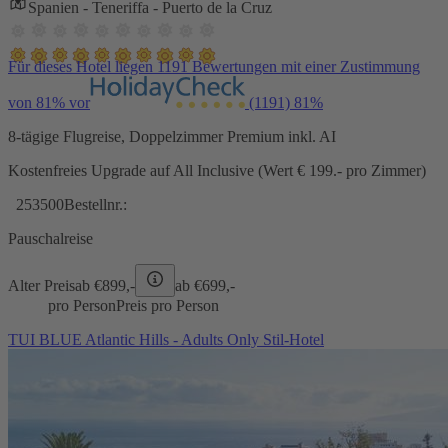
Spanien - Teneriffa - Puerto de la Cruz
Für dieses Hotel liegen 1191 Bewertungen mit einer Zustimmung
von 81% vor
(1191)
81%
8-tägige Flugreise, Doppelzimmer Premium inkl. AI
Kostenfreies Upgrade auf All Inclusive (Wert € 199.- pro Zimmer)
253500
Bestellnr.:
Pauschalreise
Alter Preis
ab €
899,-
ab €
699,-
pro Person
Preis pro Person
TUI BLUE Atlantic Hills - Adults Only Stil-Hotel