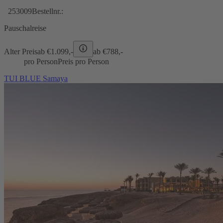
253009
Bestellnr.:
Pauschalreise
Alter Preis
ab €
1.099,-
ab €
788,-
pro Person
Preis pro Person
TUI BLUE Samaya