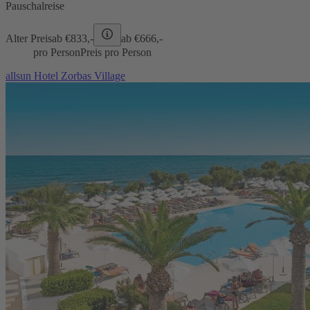
Pauschalreise
Alter Preis
ab €
833,-
ab €
666,-
pro Person
Preis pro Person
allsun Hotel Zorbas Village