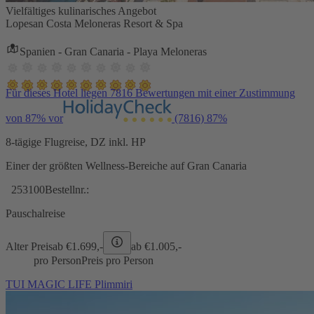
Vielfältiges kulinarisches Angebot
Lopesan Costa Meloneras Resort & Spa
Spanien - Gran Canaria - Playa Meloneras
Für dieses Hotel liegen 7816 Bewertungen mit einer Zustimmung
von 87% vor
(7816)
87%
8-tägige Flugreise, DZ inkl. HP
Einer der größten Wellness-Bereiche auf Gran Canaria
253100
Bestellnr.:
Pauschalreise
Alter Preis
ab €
1.699,-
ab €
1.005,-
pro Person
Preis pro Person
TUI MAGIC LIFE Plimmiri