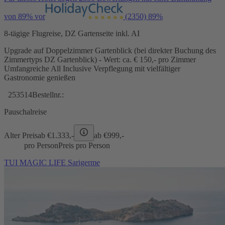
von 89% vor
(2350)
89%
8-tägige Flugreise, DZ Gartenseite inkl. AI
Upgrade auf Doppelzimmer Gartenblick (bei direkter Buchung des
Zimmertyps DZ Gartenblick) - Wert: ca. € 150,- pro Zimmer
Umfangreiche All Inclusive Verpflegung mit vielfältiger
Gastronomie genießen
253514
Bestellnr.:
Pauschalreise
Alter Preis
ab €
1.333,-
ab €
999,-
pro Person
Preis pro Person
TUI MAGIC LIFE Sarigerme