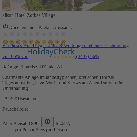
allsun Hotel Zorbas Village
Griechenland - Kreta - Anissaras
Für dieses Hotel liegen 2407 Bewertungen mit einer Zustimmung
von 96% vor
(2407)
96%
8-tägige Flugreise, DZ inkl. AI
Charmante Anlage im landestypischen, kretischen Dorfstil
Tagesanimation, Live-Musik und Shows am Abend sorgen für
Unterhaltung
253001
Bestellnr.:
Pauschalreise
Alter Preis
ab €
899,-
ab €
697,-
pro Person
Preis pro Person