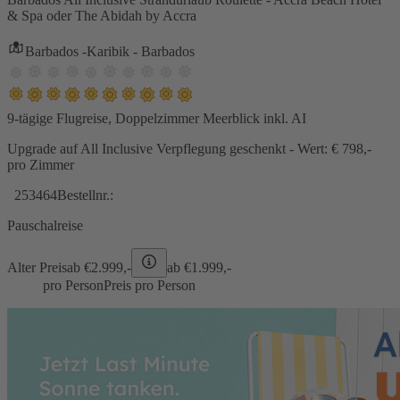
& Spa oder The Abidah by Accra
Barbados -Karibik - Barbados
9-tägige Flugreise, Doppelzimmer Meerblick inkl. AI
Upgrade auf All Inclusive Verpflegung geschenkt - Wert: € 798,-
pro Zimmer
253464
Bestellnr.:
Pauschalreise
Alter Preis
ab €
2.999,-
ab €
1.999,-
pro Person
Preis pro Person