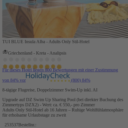
TUI BLUE Insula Alba - Adults Only Stil-Hotel
Griechenland - Kreta - Analipsis
Für dieses Hotel liegen 800 Bewertungen mit einer Zustimmung
von 84% vor
(800)
84%
8-tägige Flugreise, Doppelzimmer Swim-Up inkl. AI
Upgrade auf DZ Swim Up Sharing Pool (bei direkter Buchung des
Zimmertyps DZX2) - Wert: ca. € 550,- pro Zimmer
Adults Only Stil-Hotel ab 16 Jahren – Ruhige Wohlfühlatmosphäre
für erholsame Urlaubstage zu zweit
253537
Bestellnr.: