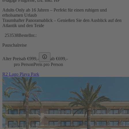
8-tägige Flugreise, DZ inkl. HP
Adults Only ab 16 Jahren – Perfekt für einen ruhigen und
erholsamen Urlaub
Traumhafter Panoramablick – Genießen Sie den Ausblick auf den
Atlantik und den Teide
253538
Bestellnr.:
Pauschalreise
Alter Preis
ab €
999,-
ab €
699,-
pro Person
Preis pro Person
R2 Lago Playa Park