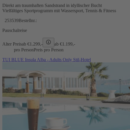
Direkt am traumhaften Sandstrand in idyllischer Bucht
Vielfältiges Sportprogramm mit Wassersport, Tennis & Fitness
253539
Bestellnr.:
Pauschalreise
Alter Preis
ab €
1.299,-
ab €
1.199,-
pro Person
Preis pro Person
TUI BLUE Insula Alba - Adults Only Stil-Hotel