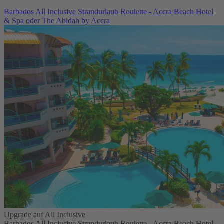
Barbados All Inclusive Strandurlaub Roulette - Accra Beach Hotel
& Spa oder The Abidah by Accra
Upgrade auf All Inclusive
Barbados All Inclusive Strandurlaub Roulette - Accra Beach Hotel