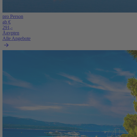
pro Person
ab €
291,-
Ägypten
Alle Angebote