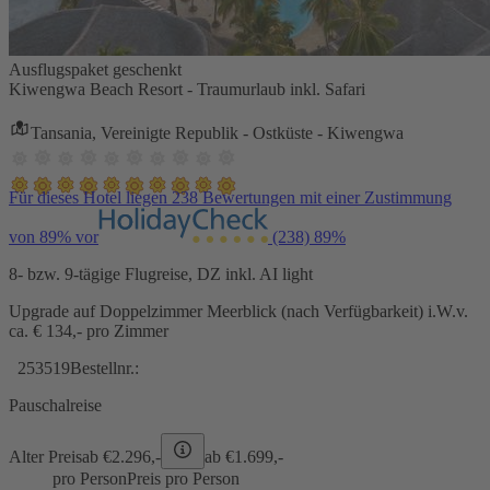
Ausflugspaket geschenkt
Kiwengwa Beach Resort - Traumurlaub inkl. Safari
Tansania, Vereinigte Republik - Ostküste - Kiwengwa
Für dieses Hotel liegen 238 Bewertungen mit einer Zustimmung
von 89% vor
(238)
89%
8- bzw. 9-tägige Flugreise, DZ inkl. AI light
Upgrade auf Doppelzimmer Meerblick (nach Verfügbarkeit) i.W.v.
ca. € 134,- pro Zimmer
253519
Bestellnr.:
Pauschalreise
Alter Preis
ab €
2.296,-
ab €
1.699,-
pro Person
Preis pro Person