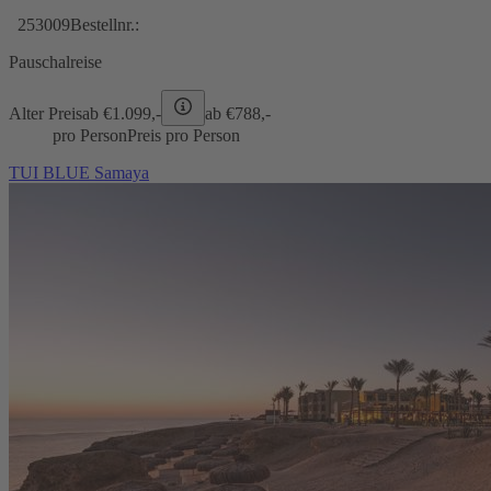
253009
Bestellnr.:
Pauschalreise
Alter Preis
ab €
1.099,-
ab €
788,-
pro Person
Preis pro Person
TUI BLUE Samaya