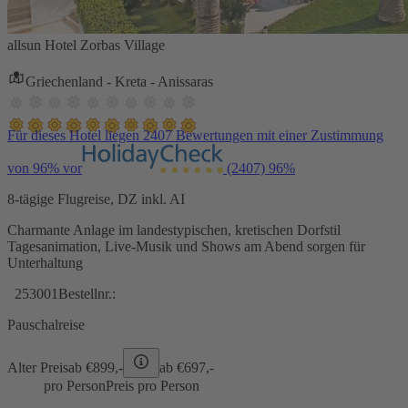
allsun Hotel Zorbas Village
Griechenland - Kreta - Anissaras
Für dieses Hotel liegen 2407 Bewertungen mit einer Zustimmung
von 96% vor
(2407)
96%
8-tägige Flugreise, DZ inkl. AI
Charmante Anlage im landestypischen, kretischen Dorfstil
Tagesanimation, Live-Musik und Shows am Abend sorgen für
Unterhaltung
253001
Bestellnr.:
Pauschalreise
Alter Preis
ab €
899,-
ab €
697,-
pro Person
Preis pro Person