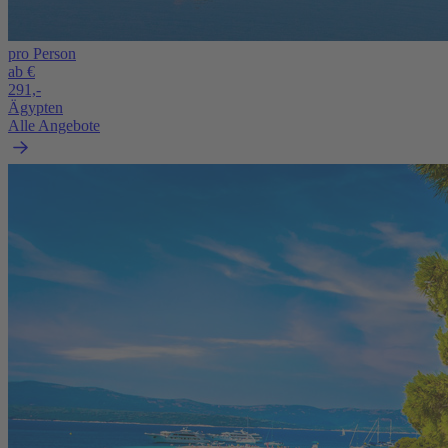
pro Person
ab €
291,-
Ägypten
Alle Angebote