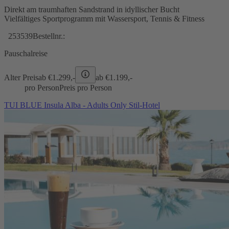
Direkt am traumhaften Sandstrand in idyllischer Bucht
Vielfältiges Sportprogramm mit Wassersport, Tennis & Fitness
253539
Bestellnr.:
Pauschalreise
Alter Preis
ab €
1.299,-
ab €
1.199,-
pro Person
Preis pro Person
TUI BLUE Insula Alba - Adults Only Stil-Hotel