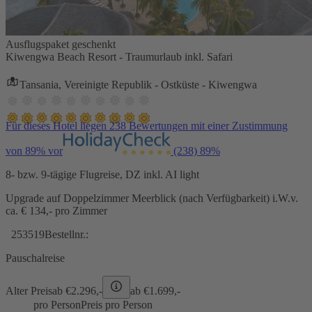
Ausflugspaket geschenkt
Kiwengwa Beach Resort - Traumurlaub inkl. Safari
Tansania, Vereinigte Republik - Ostküste - Kiwengwa
Für dieses Hotel liegen 238 Bewertungen mit einer Zustimmung
von 89% vor
(238)
89%
8- bzw. 9-tägige Flugreise, DZ inkl. AI light
Upgrade auf Doppelzimmer Meerblick (nach Verfügbarkeit) i.W.v.
ca. € 134,- pro Zimmer
253519
Bestellnr.:
Pauschalreise
Alter Preis
ab €
2.296,-
ab €
1.699,-
pro Person
Preis pro Person