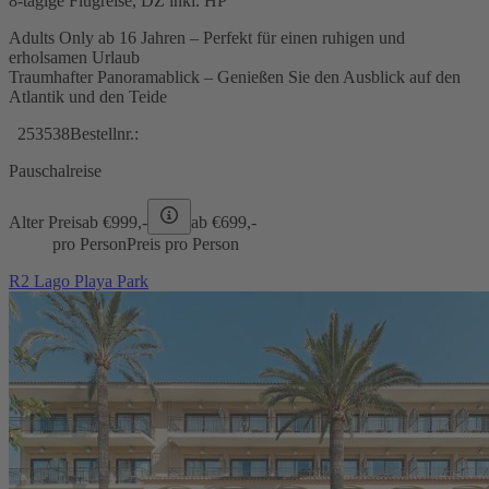
8-tägige Flugreise, DZ inkl. HP
Adults Only ab 16 Jahren – Perfekt für einen ruhigen und
erholsamen Urlaub
Traumhafter Panoramablick – Genießen Sie den Ausblick auf den
Atlantik und den Teide
253538
Bestellnr.:
Pauschalreise
Alter Preis
ab €
999,-
ab €
699,-
pro Person
Preis pro Person
R2 Lago Playa Park