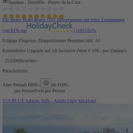
Spanien - Teneriffa - Puerto de la Cruz
Für dieses Hotel liegen 1191 Bewertungen mit einer Zustimmung
von 81% vor
(1191)
81%
8-tägige Flugreise, Doppelzimmer Premium inkl. AI
Kostenfreies Upgrade auf All Inclusive (Wert € 199.- pro Zimmer)
253500
Bestellnr.:
Pauschalreise
Alter Preis
ab €
899,-
ab €
699,-
pro Person
Preis pro Person
TUI BLUE Atlantic Hills - Adults Only Stil-Hotel