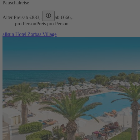
Pauschalreise
Alter Preis
ab €
833,-
ab €
666,-
pro Person
Preis pro Person
allsun Hotel Zorbas Village