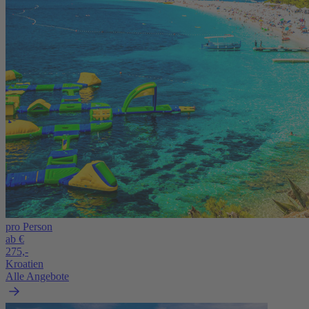
pro Person
ab €
275,-
Kroatien
Alle Angebote