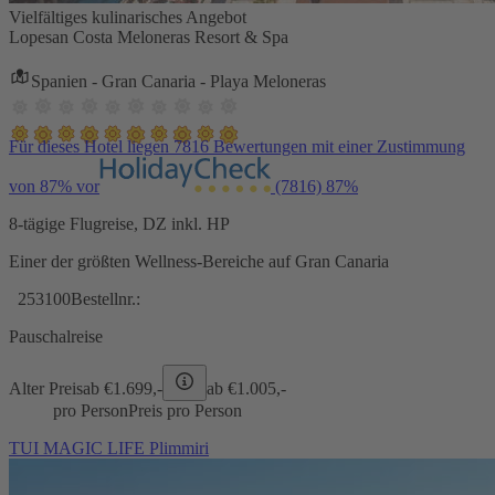
Vielfältiges kulinarisches Angebot
Lopesan Costa Meloneras Resort & Spa
Spanien - Gran Canaria - Playa Meloneras
Für dieses Hotel liegen 7816 Bewertungen mit einer Zustimmung
von 87% vor
(7816)
87%
8-tägige Flugreise, DZ inkl. HP
Einer der größten Wellness-Bereiche auf Gran Canaria
253100
Bestellnr.:
Pauschalreise
Alter Preis
ab €
1.699,-
ab €
1.005,-
pro Person
Preis pro Person
TUI MAGIC LIFE Plimmiri