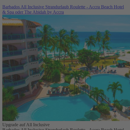
Barbados All Inclusive Strandurlaub Roulette - Accra Beach Hotel
& Spa oder The Abidah by Accra
Upgrade auf All Inclusive
Barbados All Inclusive Strandurlaub Roulette - Accra Beach Hotel