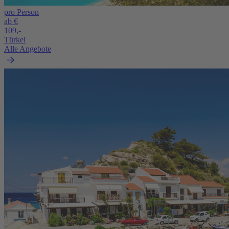
pro Person
ab €
109,-
Türkei
Alle Angebote