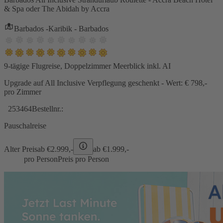
& Spa oder The Abidah by Accra
Barbados -Karibik - Barbados
9-tägige Flugreise, Doppelzimmer Meerblick inkl. AI
Upgrade auf All Inclusive Verpflegung geschenkt - Wert: € 798,-
pro Zimmer
253464
Bestellnr.:
Pauschalreise
Alter Preis
ab €
2.999,-
ab €
1.999,-
pro Person
Preis pro Person