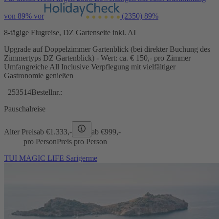
von 89% vor
(2350)
89%
8-tägige Flugreise, DZ Gartenseite inkl. AI
Upgrade auf Doppelzimmer Gartenblick (bei direkter Buchung des
Zimmertyps DZ Gartenblick) - Wert: ca. € 150,- pro Zimmer
Umfangreiche All Inclusive Verpflegung mit vielfältiger
Gastronomie genießen
253514
Bestellnr.:
Pauschalreise
Alter Preis
ab €
1.333,-
ab €
999,-
pro Person
Preis pro Person
TUI MAGIC LIFE Sarigerme