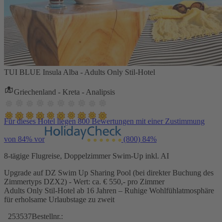
TUI BLUE Insula Alba - Adults Only Stil-Hotel
Griechenland - Kreta - Analipsis
Für dieses Hotel liegen 800 Bewertungen mit einer Zustimmung
von 84% vor
(800)
84%
8-tägige Flugreise, Doppelzimmer Swim-Up inkl. AI
Upgrade auf DZ Swim Up Sharing Pool (bei direkter Buchung des
Zimmertyps DZX2) - Wert: ca. € 550,- pro Zimmer
Adults Only Stil-Hotel ab 16 Jahren – Ruhige Wohlfühlatmosphäre
für erholsame Urlaubstage zu zweit
253537
Bestellnr.: