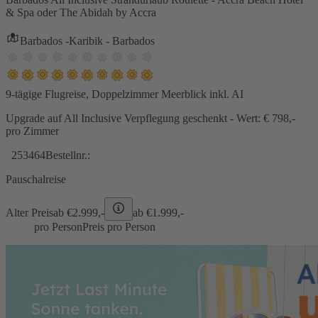
& Spa oder The Abidah by Accra
Barbados -Karibik - Barbados
9-tägige Flugreise, Doppelzimmer Meerblick inkl. AI
Upgrade auf All Inclusive Verpflegung geschenkt - Wert: € 798,-
pro Zimmer
253464
Bestellnr.:
Pauschalreise
Alter Preis
ab €
2.999,-
ab €
1.999,-
pro Person
Preis pro Person