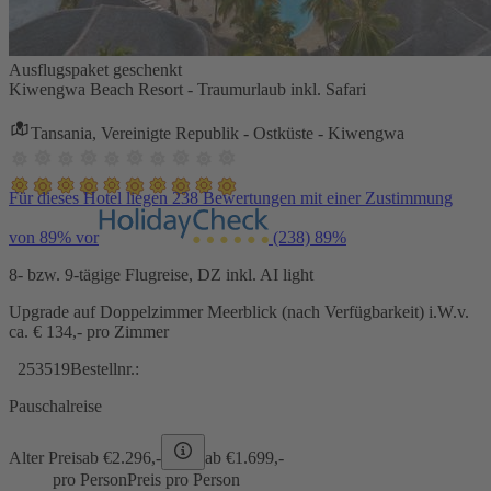
Ausflugspaket geschenkt
Kiwengwa Beach Resort - Traumurlaub inkl. Safari
Tansania, Vereinigte Republik - Ostküste - Kiwengwa
Für dieses Hotel liegen 238 Bewertungen mit einer Zustimmung
von 89% vor
(238)
89%
8- bzw. 9-tägige Flugreise, DZ inkl. AI light
Upgrade auf Doppelzimmer Meerblick (nach Verfügbarkeit) i.W.v.
ca. € 134,- pro Zimmer
253519
Bestellnr.:
Pauschalreise
Alter Preis
ab €
2.296,-
ab €
1.699,-
pro Person
Preis pro Person