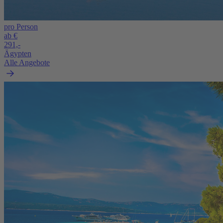
pro Person
ab €
291,-
Ägypten
Alle Angebote