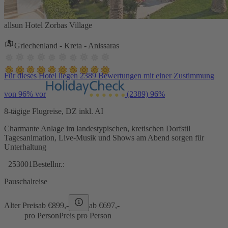
allsun Hotel Zorbas Village
Griechenland - Kreta - Anissaras
Für dieses Hotel liegen 2389 Bewertungen mit einer Zustimmung
von 96% vor
(2389)
96%
8-tägige Flugreise, DZ inkl. AI
Charmante Anlage im landestypischen, kretischen Dorfstil
Tagesanimation, Live-Musik und Shows am Abend sorgen für
Unterhaltung
253001
Bestellnr.:
Pauschalreise
Alter Preis
ab €
899,-
ab €
697,-
pro Person
Preis pro Person