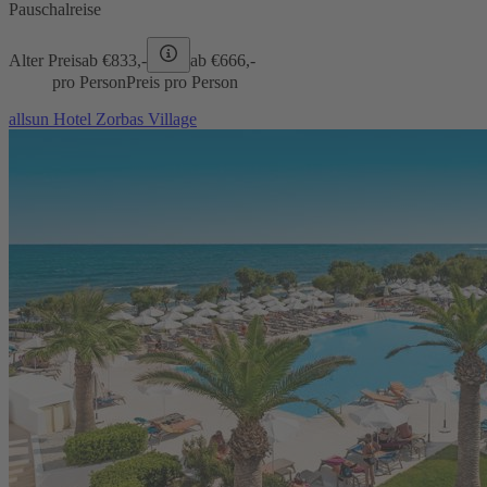
Pauschalreise
Alter Preis
ab €
833,-
ab €
666,-
pro Person
Preis pro Person
allsun Hotel Zorbas Village