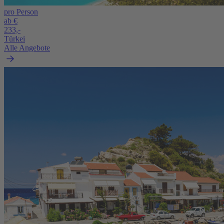
pro Person
ab €
233,-
Türkei
Alle Angebote