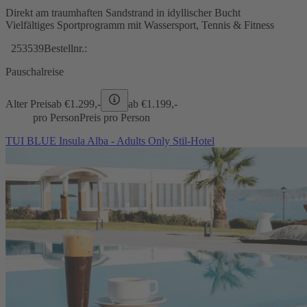
Direkt am traumhaften Sandstrand in idyllischer Bucht
Vielfältiges Sportprogramm mit Wassersport, Tennis & Fitness
253539
Bestellnr.:
Pauschalreise
Alter Preis
ab €
1.299,-
ab €
1.199,-
pro Person
Preis pro Person
TUI BLUE Insula Alba - Adults Only Stil-Hotel