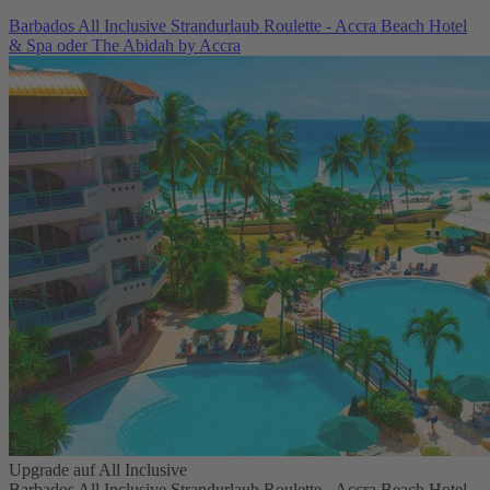
Barbados All Inclusive Strandurlaub Roulette - Accra Beach Hotel
& Spa oder The Abidah by Accra
Upgrade auf All Inclusive
Barbados All Inclusive Strandurlaub Roulette - Accra Beach Hotel