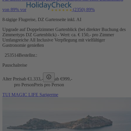
von 89% vor
(2350)
89%
8-tägige Flugreise, DZ Gartenseite inkl. AI
Upgrade auf Doppelzimmer Gartenblick (bei direkter Buchung des
Zimmertyps DZ Gartenblick) - Wert: ca. € 150,- pro Zimmer
Umfangreiche All Inclusive Verpflegung mit vielfältiger
Gastronomie genießen
253514
Bestellnr.:
Pauschalreise
Alter Preis
ab €
1.333,-
ab €
999,-
pro Person
Preis pro Person
TUI MAGIC LIFE Sarigerme