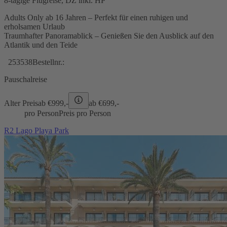
8-tägige Flugreise, DZ inkl. HP
Adults Only ab 16 Jahren – Perfekt für einen ruhigen und
erholsamen Urlaub
Traumhafter Panoramablick – Genießen Sie den Ausblick auf den
Atlantik und den Teide
253538
Bestellnr.:
Pauschalreise
Alter Preis
ab €
999,-
ab €
699,-
pro Person
Preis pro Person
R2 Lago Playa Park