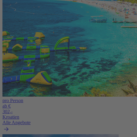
pro Person
ab €
302,-
Kroatien
Alle Angebote