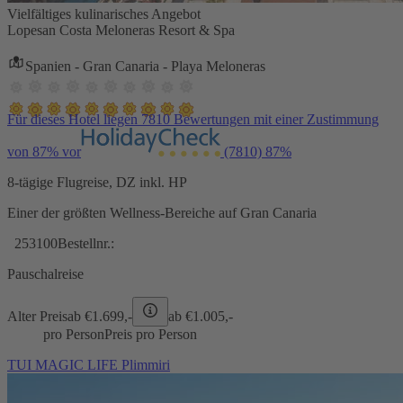
Vielfältiges kulinarisches Angebot
Lopesan Costa Meloneras Resort & Spa
Spanien - Gran Canaria - Playa Meloneras
Für dieses Hotel liegen 7810 Bewertungen mit einer Zustimmung
von 87% vor
(7810)
87%
8-tägige Flugreise, DZ inkl. HP
Einer der größten Wellness-Bereiche auf Gran Canaria
253100
Bestellnr.:
Pauschalreise
Alter Preis
ab €
1.699,-
ab €
1.005,-
pro Person
Preis pro Person
TUI MAGIC LIFE Plimmiri