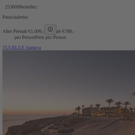
253009
Bestellnr.:
Pauschalreise
Alter Preis
ab €
1.099,-
ab €
788,-
pro Person
Preis pro Person
TUI BLUE Samaya