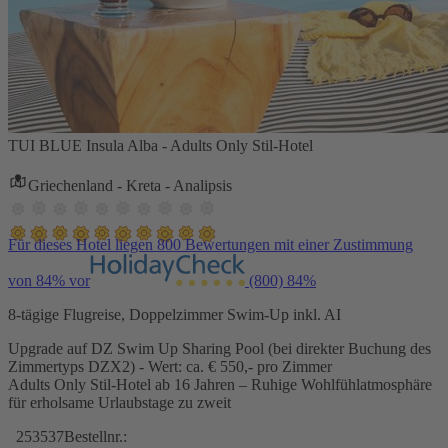
TUI BLUE Insula Alba - Adults Only Stil-Hotel
Griechenland - Kreta - Analipsis
Für dieses Hotel liegen 800 Bewertungen mit einer Zustimmung
von 84% vor
(800)
84%
8-tägige Flugreise, Doppelzimmer Swim-Up inkl. AI
Upgrade auf DZ Swim Up Sharing Pool (bei direkter Buchung des
Zimmertyps DZX2) - Wert: ca. € 550,- pro Zimmer
Adults Only Stil-Hotel ab 16 Jahren – Ruhige Wohlfühlatmosphäre
für erholsame Urlaubstage zu zweit
253537
Bestellnr.: