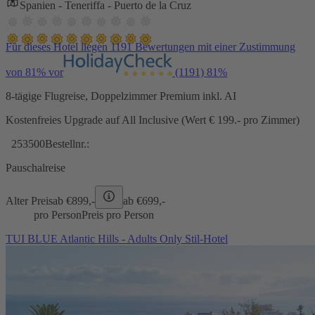
Spanien - Teneriffa - Puerto de la Cruz
Für dieses Hotel liegen 1191 Bewertungen mit einer Zustimmung
von 81% vor
(1191)
81%
8-tägige Flugreise, Doppelzimmer Premium inkl. AI
Kostenfreies Upgrade auf All Inclusive (Wert € 199.- pro Zimmer)
253500
Bestellnr.:
Pauschalreise
Alter Preis
ab €
899,-
ab €
699,-
pro Person
Preis pro Person
TUI BLUE Atlantic Hills - Adults Only Stil-Hotel