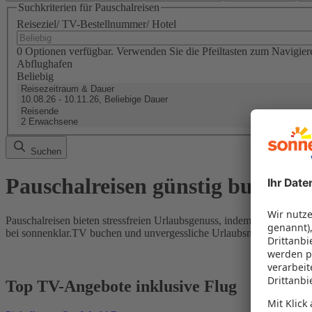
Suchkriterien für Pauschalreisen
Reiseziel/ TV-Bestellnummer/ Hotel
0 Optionen verfügbar. Verwenden Sie die Pfeiltasten zum Navigier
Abflughafen
Beliebig
Reisezeitraum & Dauer
10.08.26 - 10.11.26, Beliebige Dauer
Reisende
2 Erwachsene
Suchen
Pauschalreisen günstig buchen
Pauschalreisen bieten stressfreien Urlaubsgenuss, indem Flug und Hot
bei sonnenklar.TV buchen und unvergessliche Urlaubsmomente erleb
Top TV-Angebote inklusive Flug