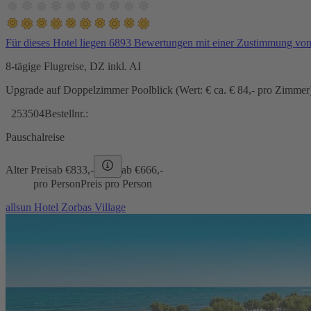
Für dieses Hotel liegen 6893 Bewertungen mit einer Zustimmung vo
8-tägige Flugreise, DZ inkl. AI
Upgrade auf Doppelzimmer Poolblick (Wert: € ca. € 84,- pro Zimmer) 
253504
Bestellnr.:
Pauschalreise
Alter Preis
ab €
833,-
ab €
666,-
pro Person
Preis pro Person
allsun Hotel Zorbas Village