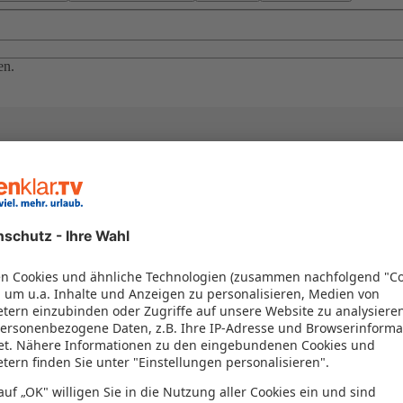
en.
el in einem Paket kombiniert werden – das spart Zeit und Geld. Nutzen 
en!