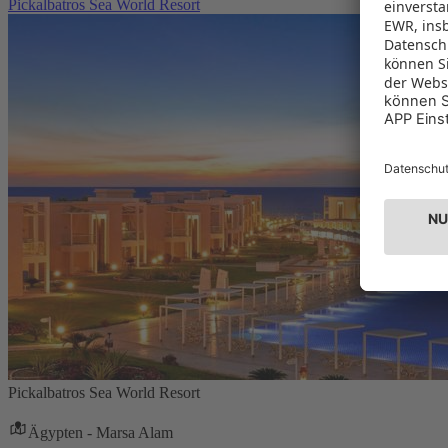
Pickalbatros Sea World Resort
Pickalbatros Sea World Resort
Ägypten - Marsa Alam