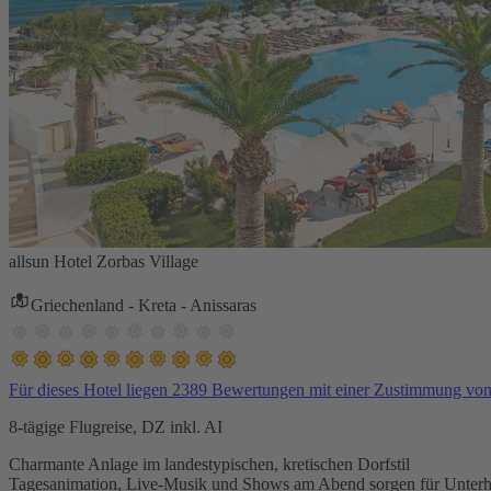
allsun Hotel Zorbas Village
Griechenland - Kreta - Anissaras
Für dieses Hotel liegen 2389 Bewertungen mit einer Zustimmung vo
8-tägige Flugreise, DZ inkl. AI
Charmante Anlage im landestypischen, kretischen Dorfstil
Tagesanimation, Live-Musik und Shows am Abend sorgen für Unterh