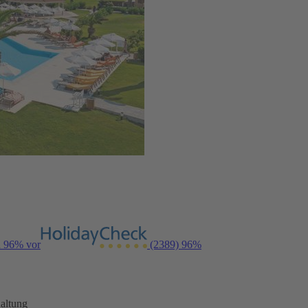
n 96% vor
(2389)
96%
altung