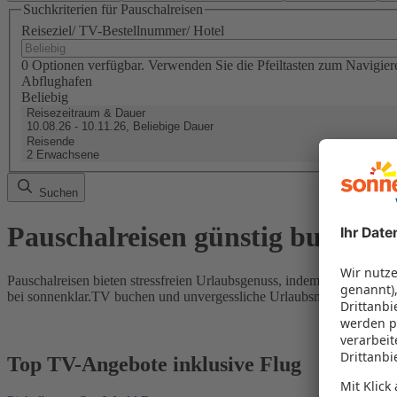
Suchkriterien für Pauschalreisen
Reiseziel/ TV-Bestellnummer/ Hotel
0 Optionen verfügbar. Verwenden Sie die Pfeiltasten zum Navigier
Abflughafen
Beliebig
Reisezeitraum & Dauer
10.08.26 - 10.11.26, Beliebige Dauer
Reisende
2 Erwachsene
Suchen
Pauschalreisen günstig buchen
Pauschalreisen bieten stressfreien Urlaubsgenuss, indem Flug und Hot
bei sonnenklar.TV buchen und unvergessliche Urlaubsmomente erleb
Top TV-Angebote inklusive Flug