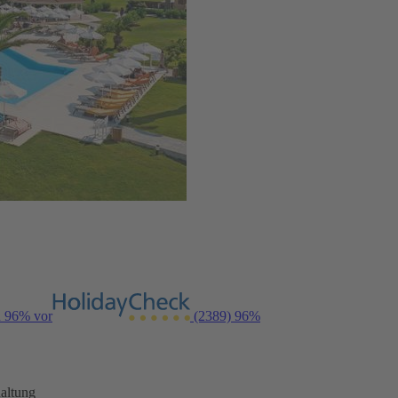
n 96% vor
(2389)
96%
altung