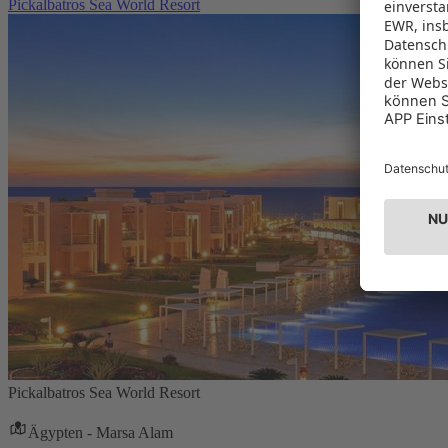
Pickalbatros Sea World Resort
Pickalbatros Sea World Resort
Ägypten - Marsa Alam