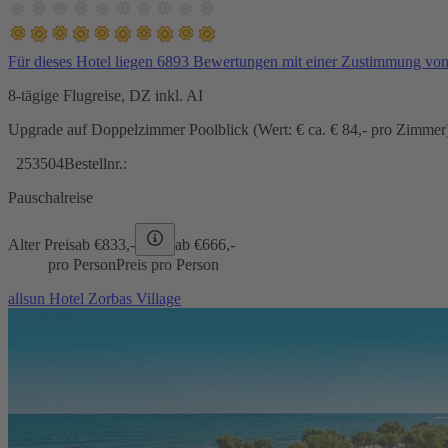
Für dieses Hotel liegen 6893 Bewertungen mit einer Zustimmung vo
8-tägige Flugreise, DZ inkl. AI
Upgrade auf Doppelzimmer Poolblick (Wert: € ca. € 84,- pro Zimmer) 
253504
Bestellnr.:
Pauschalreise
Alter Preis
ab €
833,-
ab €
666,-
pro Person
Preis pro Person
allsun Hotel Zorbas Village