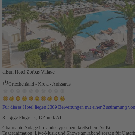
allsun Hotel Zorbas Village
Griechenland - Kreta - Anissaras
Für dieses Hotel liegen 2389 Bewertungen mit einer Zustimmung vo
8-tägige Flugreise, DZ inkl. AI
Charmante Anlage im landestypischen, kretischen Dorfstil
Tagesanimation, Live-Musik und Shows am Abend sorgen für Unterh