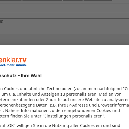
en.
el in einem Paket kombiniert werden – das spart Zeit und Geld. Nutzen 
en!