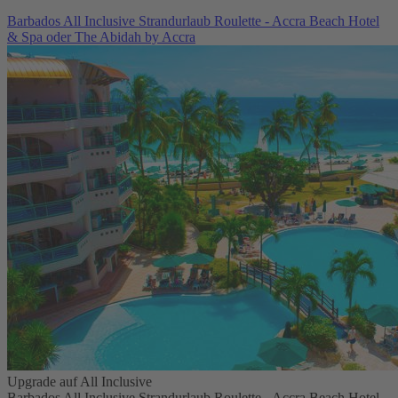
Barbados All Inclusive Strandurlaub Roulette - Accra Beach Hotel
& Spa oder The Abidah by Accra
Upgrade auf All Inclusive
Barbados All Inclusive Strandurlaub Roulette - Accra Beach Hotel