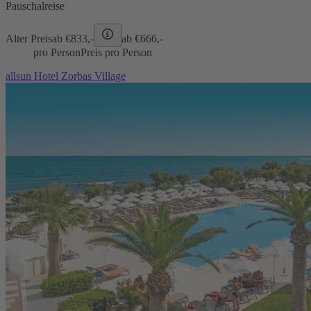
Pauschalreise
Alter Preis
ab €
833,-
ab €
666,-
pro Person
Preis pro Person
allsun Hotel Zorbas Village