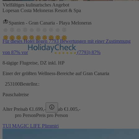
Vielfältiges kulinarisches Angebot
Lopesan Costa Meloneras Resort & Spa
Spanien - Gran Canaria - Playa Meloneras
Für dieses Hotel liegen 7793 Bewertungen mit einer Zustimmung
von 87% vor
(7793)
87%
8-tägige Flugreise, DZ inkl. HP
Einer der größten Wellness-Bereiche auf Gran Canaria
253100
Bestellnr.:
Pauschalreise
Alter Preis
ab €
1.699,-
ab €
1.005,-
pro Person
Preis pro Person
TUI MAGIC LIFE Plimmiri