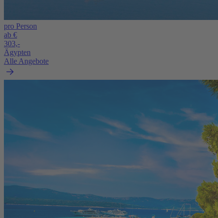
pro Person
ab €
303,-
Ägypten
Alle Angebote