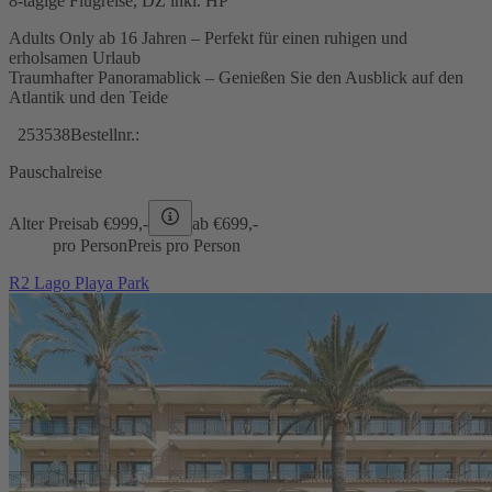
8-tägige Flugreise, DZ inkl. HP
Adults Only ab 16 Jahren – Perfekt für einen ruhigen und
erholsamen Urlaub
Traumhafter Panoramablick – Genießen Sie den Ausblick auf den
Atlantik und den Teide
253538
Bestellnr.:
Pauschalreise
Alter Preis
ab €
999,-
ab €
699,-
pro Person
Preis pro Person
R2 Lago Playa Park