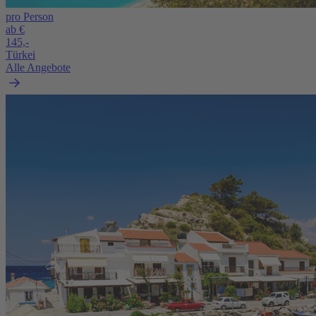
pro Person
ab €
145,-
Türkei
Alle Angebote