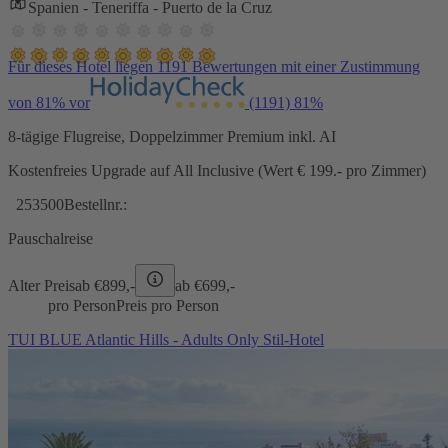
Spanien - Teneriffa - Puerto de la Cruz
Für dieses Hotel liegen 1191 Bewertungen mit einer Zustimmung
von 81% vor
(1191)
81%
8-tägige Flugreise, Doppelzimmer Premium inkl. AI
Kostenfreies Upgrade auf All Inclusive (Wert € 199.- pro Zimmer)
253500
Bestellnr.:
Pauschalreise
Alter Preis
ab €
899,-
ab €
699,-
pro Person
Preis pro Person
TUI BLUE Atlantic Hills - Adults Only Stil-Hotel