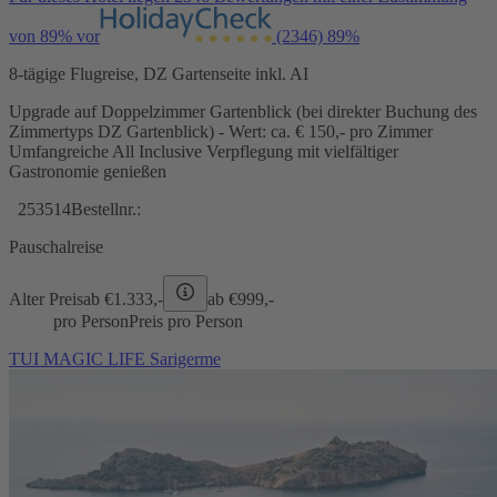
von 89% vor
(2346)
89%
8-tägige Flugreise, DZ Gartenseite inkl. AI
Upgrade auf Doppelzimmer Gartenblick (bei direkter Buchung des
Zimmertyps DZ Gartenblick) - Wert: ca. € 150,- pro Zimmer
Umfangreiche All Inclusive Verpflegung mit vielfältiger
Gastronomie genießen
253514
Bestellnr.:
Pauschalreise
Alter Preis
ab €
1.333,-
ab €
999,-
pro Person
Preis pro Person
TUI MAGIC LIFE Sarigerme