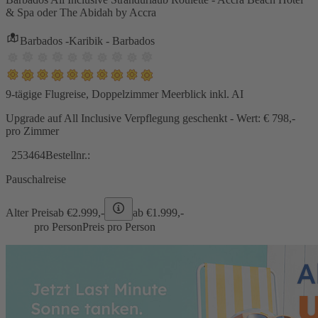
& Spa oder The Abidah by Accra
Barbados -Karibik - Barbados
9-tägige Flugreise, Doppelzimmer Meerblick inkl. AI
Upgrade auf All Inclusive Verpflegung geschenkt - Wert: € 798,-
pro Zimmer
253464
Bestellnr.:
Pauschalreise
Alter Preis
ab €
2.999,-
ab €
1.999,-
pro Person
Preis pro Person