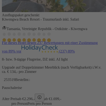
Ausflugspaket geschenkt
Kiwengwa Beach Resort - Traumurlaub inkl. Safari
Tansania, Vereinigte Republik - Ostküste - Kiwengwa
Für dieses Hotel liegen 237 Bewertungen mit einer Zustimmung
von 89% vor
(237)
89%
8- bzw. 9-tägige Flugreise, DZ inkl. AI light
Upgrade auf Doppelzimmer Meerblick (nach Verfügbarkeit) i.W.v.
ca. € 134,- pro Zimmer
253519
Bestellnr.:
Pauschalreise
Alter Preis
ab €
2.296,-
ab €
1.699,-
pro Person
Preis pro Person