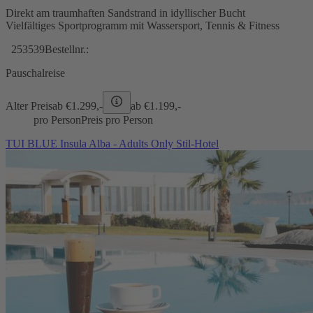
Direkt am traumhaften Sandstrand in idyllischer Bucht
Vielfältiges Sportprogramm mit Wassersport, Tennis & Fitness
253539
Bestellnr.:
Pauschalreise
Alter Preis
ab €
1.299,-
ab €
1.199,-
pro Person
Preis pro Person
TUI BLUE Insula Alba - Adults Only Stil-Hotel