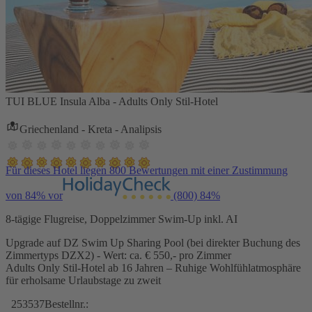
TUI BLUE Insula Alba - Adults Only Stil-Hotel
Griechenland - Kreta - Analipsis
Für dieses Hotel liegen 800 Bewertungen mit einer Zustimmung
von 84% vor
(800)
84%
8-tägige Flugreise, Doppelzimmer Swim-Up inkl. AI
Upgrade auf DZ Swim Up Sharing Pool (bei direkter Buchung des
Zimmertyps DZX2) - Wert: ca. € 550,- pro Zimmer
Adults Only Stil-Hotel ab 16 Jahren – Ruhige Wohlfühlatmosphäre
für erholsame Urlaubstage zu zweit
253537
Bestellnr.: