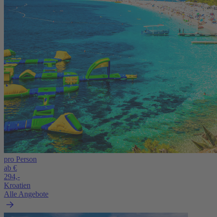
pro Person
ab €
294,-
Kroatien
Alle Angebote