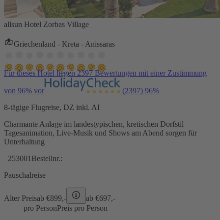
allsun Hotel Zorbas Village
Griechenland - Kreta - Anissaras
Für dieses Hotel liegen 2397 Bewertungen mit einer Zustimmung
von 96% vor
(2397)
96%
8-tägige Flugreise, DZ inkl. AI
Charmante Anlage im landestypischen, kretischen Dorfstil
Tagesanimation, Live-Musik und Shows am Abend sorgen für
Unterhaltung
253001
Bestellnr.:
Pauschalreise
Alter Preis
ab €
899,-
ab €
697,-
pro Person
Preis pro Person