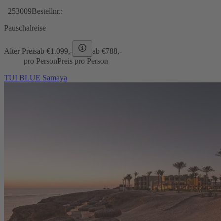
253009
Bestellnr.:
Pauschalreise
Alter Preis
ab €
1.099,-
ab €
788,-
pro Person
Preis pro Person
TUI BLUE Samaya