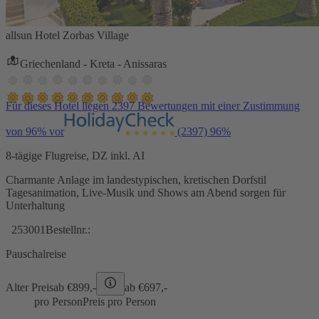
allsun Hotel Zorbas Village
Griechenland - Kreta - Anissaras
Für dieses Hotel liegen 2397 Bewertungen mit einer Zustimmung
von 96% vor
(2397)
96%
8-tägige Flugreise, DZ inkl. AI
Charmante Anlage im landestypischen, kretischen Dorfstil
Tagesanimation, Live-Musik und Shows am Abend sorgen für
Unterhaltung
253001
Bestellnr.:
Pauschalreise
Alter Preis
ab €
899,-
ab €
697,-
pro Person
Preis pro Person