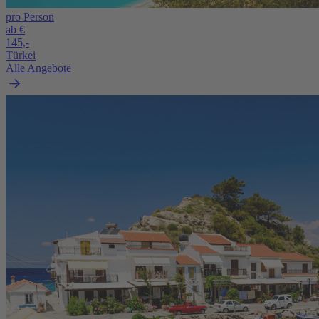
pro Person
ab €
145,-
Türkei
Alle Angebote