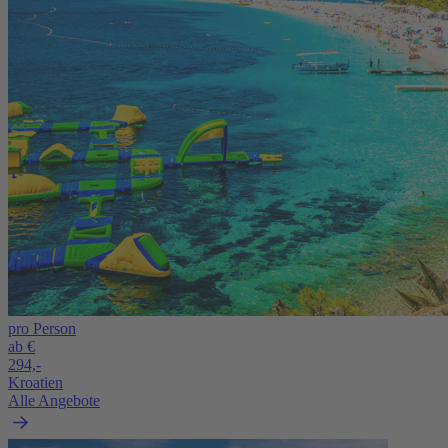
pro Person
ab €
294,-
Kroatien
Alle Angebote