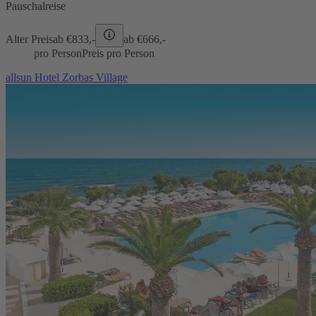
Pauschalreise
Alter Preis
ab €
833,-
ab €
666,-
pro Person
Preis pro Person
allsun Hotel Zorbas Village