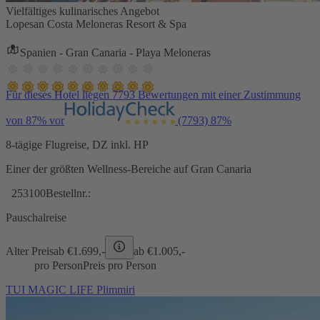
Vielfältiges kulinarisches Angebot
Lopesan Costa Meloneras Resort & Spa
Spanien - Gran Canaria - Playa Meloneras
Für dieses Hotel liegen 7793 Bewertungen mit einer Zustimmung
von 87% vor
(7793)
87%
8-tägige Flugreise, DZ inkl. HP
Einer der größten Wellness-Bereiche auf Gran Canaria
253100
Bestellnr.:
Pauschalreise
Alter Preis
ab €
1.699,-
ab €
1.005,-
pro Person
Preis pro Person
TUI MAGIC LIFE Plimmiri