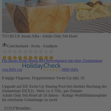
TUI BLUE Insula Alba - Adults Only Stil-Hotel
Griechenland - Kreta - Analipsis
Für dieses Hotel liegen 800 Bewertungen mit einer Zustimmung
von 84% vor
(800)
84%
8-tägige Flugreise, Doppelzimmer Swim-Up inkl. AI
Upgrade auf DZ Swim Up Sharing Pool (bei direkter Buchung des
Zimmertyps DZX2) - Wert: ca. € 550,- pro Zimmer
Adults Only Stil-Hotel ab 16 Jahren – Ruhige Wohlfühlatmosphäre
für erholsame Urlaubstage zu zweit
253537
Bestellnr.: