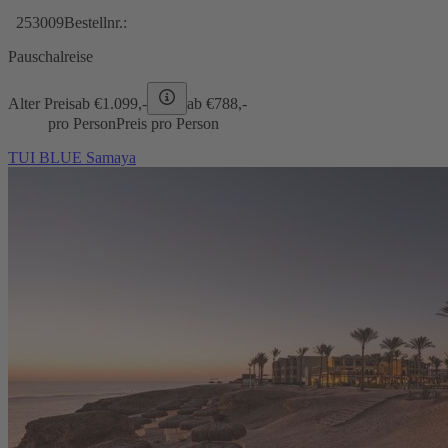
253009
Bestellnr.:
Pauschalreise
Alter Preis
ab €
1.099,-
ab €
788,-
pro Person
Preis pro Person
TUI BLUE Samaya