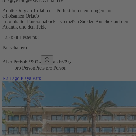
8-tägige Flugreise, DZ inkl. HP
Adults Only ab 16 Jahren – Perfekt für einen ruhigen und
erholsamen Urlaub
Traumhafter Panoramablick – Genießen Sie den Ausblick auf den
Atlantik und den Teide
253538
Bestellnr.:
Pauschalreise
Alter Preis
ab €
999,-
ab €
699,-
pro Person
Preis pro Person
R2 Lago Playa Park