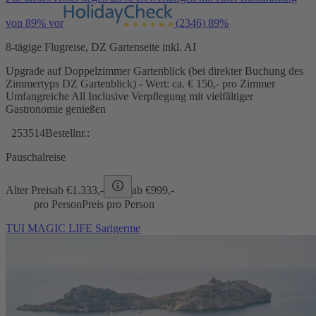
von 89% vor
(2346)
89%
8-tägige Flugreise, DZ Gartenseite inkl. AI
Upgrade auf Doppelzimmer Gartenblick (bei direkter Buchung des
Zimmertyps DZ Gartenblick) - Wert: ca. € 150,- pro Zimmer
Umfangreiche All Inclusive Verpflegung mit vielfältiger
Gastronomie genießen
253514
Bestellnr.:
Pauschalreise
Alter Preis
ab €
1.333,-
ab €
999,-
pro Person
Preis pro Person
TUI MAGIC LIFE Sarigerme