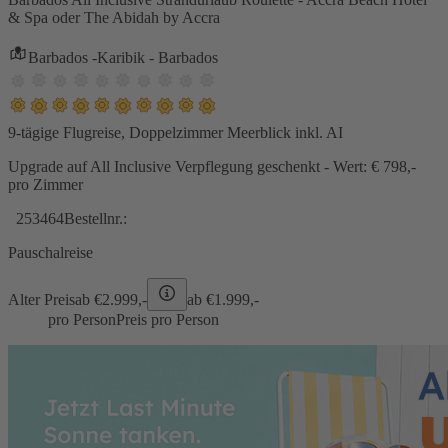
& Spa oder The Abidah by Accra
Barbados -Karibik - Barbados
9-tägige Flugreise, Doppelzimmer Meerblick inkl. AI
Upgrade auf All Inclusive Verpflegung geschenkt - Wert: € 798,-
pro Zimmer
253464
Bestellnr.:
Pauschalreise
Alter Preis
ab €
2.999,-
ab €
1.999,-
pro Person
Preis pro Person