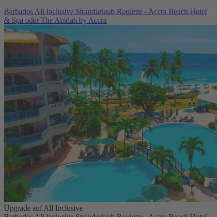
Barbados All Inclusive Strandurlaub Roulette - Accra Beach Hotel
& Spa oder The Abidah by Accra
Upgrade auf All Inclusive
Barbados All Inclusive Strandurlaub Roulette - Accra Beach Hotel