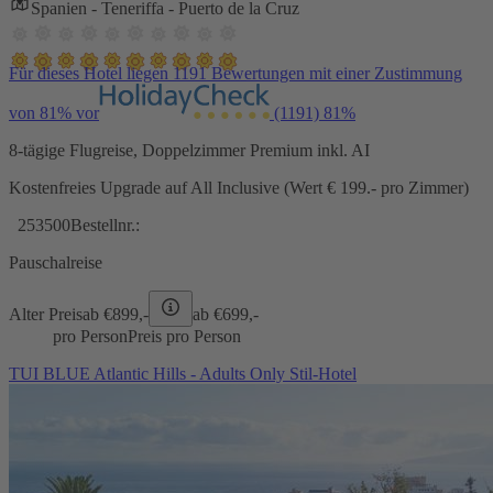
Spanien - Teneriffa - Puerto de la Cruz
Für dieses Hotel liegen 1191 Bewertungen mit einer Zustimmung
von 81% vor
(1191)
81%
8-tägige Flugreise, Doppelzimmer Premium inkl. AI
Kostenfreies Upgrade auf All Inclusive (Wert € 199.- pro Zimmer)
253500
Bestellnr.:
Pauschalreise
Alter Preis
ab €
899,-
ab €
699,-
pro Person
Preis pro Person
TUI BLUE Atlantic Hills - Adults Only Stil-Hotel