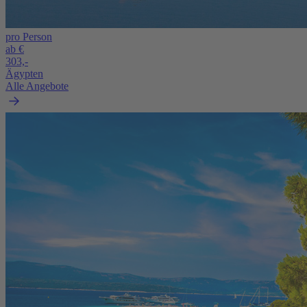
pro Person
ab €
303,-
Ägypten
Alle Angebote