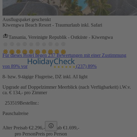
Ausflugspaket geschenkt
Kiwengwa Beach Resort - Traumurlaub inkl. Safari
Tansania, Vereinigte Republik - Ostküste - Kiwengwa
Für dieses Hotel liegen 237 Bewertungen mit einer Zustimmung
von 89% vor
(237)
89%
8- bzw. 9-tägige Flugreise, DZ inkl. AI light
Upgrade auf Doppelzimmer Meerblick (nach Verfügbarkeit) i.W.v.
ca. € 134,- pro Zimmer
253519
Bestellnr.:
Pauschalreise
Alter Preis
ab €
2.296,-
ab €
1.699,-
pro Person
Preis pro Person