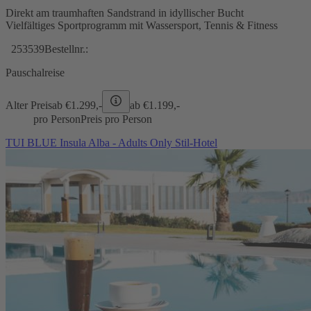
Direkt am traumhaften Sandstrand in idyllischer Bucht
Vielfältiges Sportprogramm mit Wassersport, Tennis & Fitness
253539
Bestellnr.:
Pauschalreise
Alter Preis
ab €
1.299,-
ab €
1.199,-
pro Person
Preis pro Person
TUI BLUE Insula Alba - Adults Only Stil-Hotel