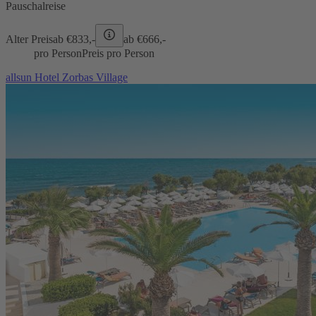
Pauschalreise
Alter Preis
ab €
833,-
ab €
666,-
pro Person
Preis pro Person
allsun Hotel Zorbas Village