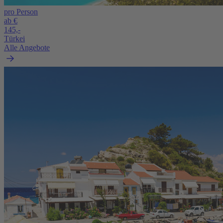
pro Person
ab €
145,-
Türkei
Alle Angebote