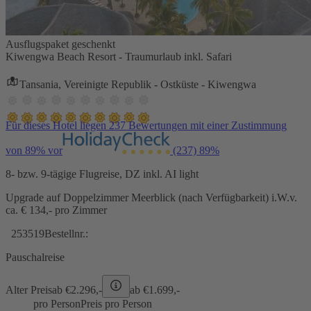
Ausflugspaket geschenkt
Kiwengwa Beach Resort - Traumurlaub inkl. Safari
Tansania, Vereinigte Republik - Ostküste - Kiwengwa
Für dieses Hotel liegen 237 Bewertungen mit einer Zustimmung
von 89% vor
(237)
89%
8- bzw. 9-tägige Flugreise, DZ inkl. AI light
Upgrade auf Doppelzimmer Meerblick (nach Verfügbarkeit) i.W.v.
ca. € 134,- pro Zimmer
253519
Bestellnr.:
Pauschalreise
Alter Preis
ab €
2.296,-
ab €
1.699,-
pro Person
Preis pro Person