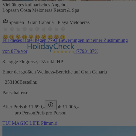
Vielfältiges kulinarisches Angebot
Lopesan Costa Meloneras Resort & Spa
Spanien - Gran Canaria - Playa Meloneras
Für dieses Hotel liegen 7793 Bewertungen mit einer Zustimmung
von 87% vor
(7793)
87%
8-tägige Flugreise, DZ inkl. HP
Einer der größten Wellness-Bereiche auf Gran Canaria
253100
Bestellnr.:
Pauschalreise
Alter Preis
ab €
1.699,-
ab €
1.005,-
pro Person
Preis pro Person
TUI MAGIC LIFE Plimmiri