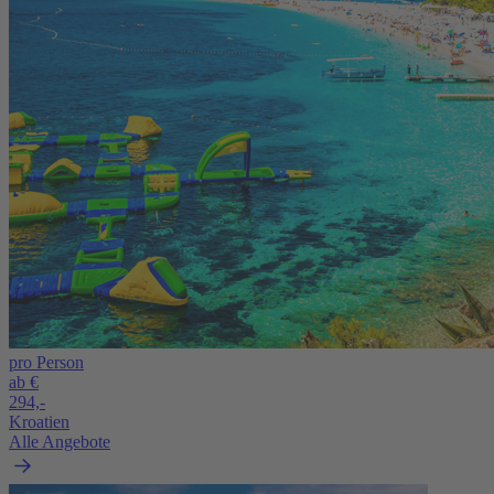
pro Person
ab €
294,-
Kroatien
Alle Angebote