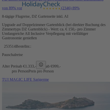
von 89% vor
(2346)
89%
8-tägige Flugreise, DZ Gartenseite inkl. AI
Upgrade auf Doppelzimmer Gartenblick (bei direkter Buchung des
Zimmertyps DZ Gartenblick) - Wert: ca. € 150,- pro Zimmer
Umfangreiche All Inclusive Verpflegung mit vielfältiger
Gastronomie genießen
253514
Bestellnr.:
Pauschalreise
Alter Preis
ab €
1.333,-
ab €
999,-
pro Person
Preis pro Person
TUI MAGIC LIFE Sarigerme