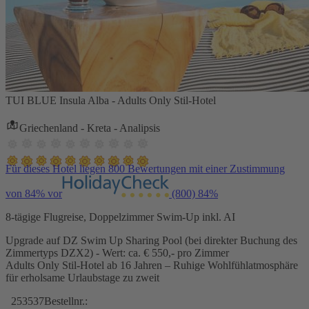
TUI BLUE Insula Alba - Adults Only Stil-Hotel
Griechenland - Kreta - Analipsis
Für dieses Hotel liegen 800 Bewertungen mit einer Zustimmung
von 84% vor
(800)
84%
8-tägige Flugreise, Doppelzimmer Swim-Up inkl. AI
Upgrade auf DZ Swim Up Sharing Pool (bei direkter Buchung des
Zimmertyps DZX2) - Wert: ca. € 550,- pro Zimmer
Adults Only Stil-Hotel ab 16 Jahren – Ruhige Wohlfühlatmosphäre
für erholsame Urlaubstage zu zweit
253537
Bestellnr.: