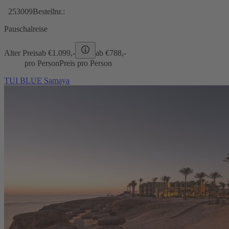
253009
Bestellnr.:
Pauschalreise
Alter Preis
ab €
1.099,-
ab €
788,-
pro Person
Preis pro Person
TUI BLUE Samaya