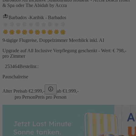
& Spa oder The Abidah by Accra
Barbados -Karibik - Barbados
9-tägige Flugreise, Doppelzimmer Meerblick inkl. AI
Upgrade auf All Inclusive Verpflegung geschenkt - Wert: € 798,-
pro Zimmer
253464
Bestellnr.:
Pauschalreise
Alter Preis
ab €
2.999,-
ab €
1.999,-
pro Person
Preis pro Person