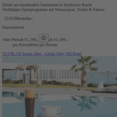
Direkt am traumhaften Sandstrand in idyllischer Bucht
Vielfältiges Sportprogramm mit Wassersport, Tennis & Fitness
253539
Bestellnr.:
Pauschalreise
Alter Preis
ab €
1.299,-
ab €
1.199,-
pro Person
Preis pro Person
TUI BLUE Insula Alba - Adults Only Stil-Hotel