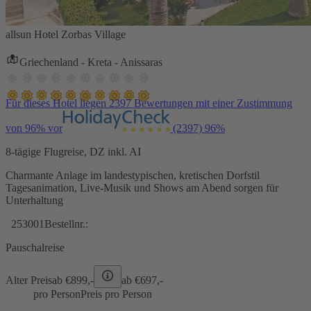
allsun Hotel Zorbas Village
Griechenland - Kreta - Anissaras
Für dieses Hotel liegen 2397 Bewertungen mit einer Zustimmung
von 96% vor
(2397)
96%
8-tägige Flugreise, DZ inkl. AI
Charmante Anlage im landestypischen, kretischen Dorfstil
Tagesanimation, Live-Musik und Shows am Abend sorgen für
Unterhaltung
253001
Bestellnr.:
Pauschalreise
Alter Preis
ab €
899,-
ab €
697,-
pro Person
Preis pro Person