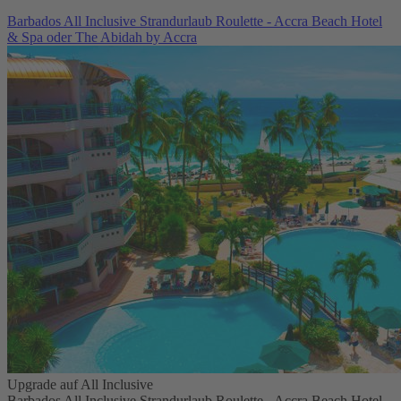
Barbados All Inclusive Strandurlaub Roulette - Accra Beach Hotel
& Spa oder The Abidah by Accra
Upgrade auf All Inclusive
Barbados All Inclusive Strandurlaub Roulette - Accra Beach Hotel