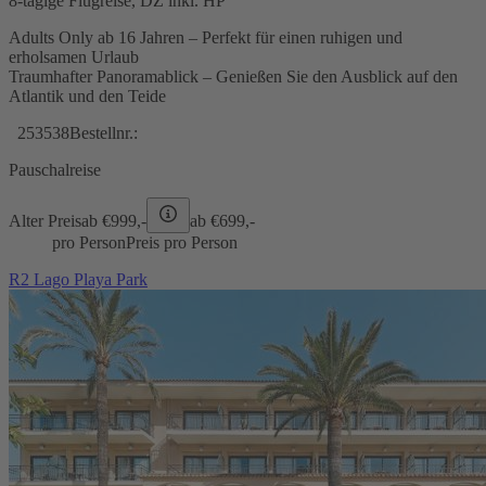
8-tägige Flugreise, DZ inkl. HP
Adults Only ab 16 Jahren – Perfekt für einen ruhigen und
erholsamen Urlaub
Traumhafter Panoramablick – Genießen Sie den Ausblick auf den
Atlantik und den Teide
253538
Bestellnr.:
Pauschalreise
Alter Preis
ab €
999,-
ab €
699,-
pro Person
Preis pro Person
R2 Lago Playa Park