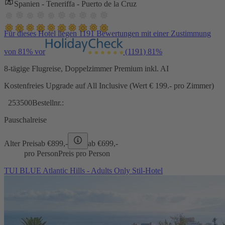
Spanien - Teneriffa - Puerto de la Cruz
Für dieses Hotel liegen 1191 Bewertungen mit einer Zustimmung
von 81% vor
(1191)
81%
8-tägige Flugreise, Doppelzimmer Premium inkl. AI
Kostenfreies Upgrade auf All Inclusive (Wert € 199.- pro Zimmer)
253500
Bestellnr.:
Pauschalreise
Alter Preis
ab €
899,-
ab €
699,-
pro Person
Preis pro Person
TUI BLUE Atlantic Hills - Adults Only Stil-Hotel