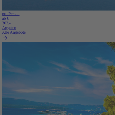
pro Person
ab €
303,-
Ägypten
Alle Angebote