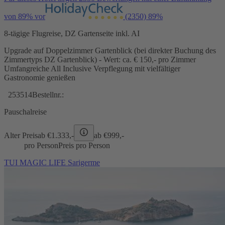
von 89% vor
(2350)
89%
8-tägige Flugreise, DZ Gartenseite inkl. AI
Upgrade auf Doppelzimmer Gartenblick (bei direkter Buchung des
Zimmertyps DZ Gartenblick) - Wert: ca. € 150,- pro Zimmer
Umfangreiche All Inclusive Verpflegung mit vielfältiger
Gastronomie genießen
253514
Bestellnr.:
Pauschalreise
Alter Preis
ab €
1.333,-
ab €
999,-
pro Person
Preis pro Person
TUI MAGIC LIFE Sarigerme