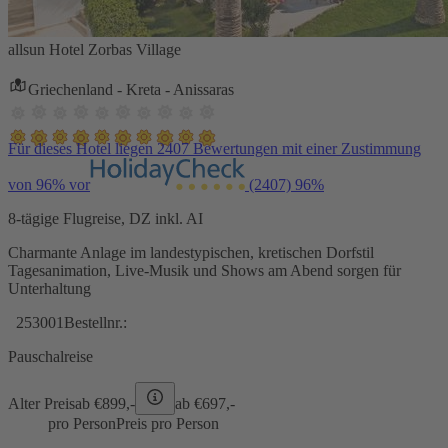
allsun Hotel Zorbas Village
Griechenland - Kreta - Anissaras
Für dieses Hotel liegen 2407 Bewertungen mit einer Zustimmung
von 96% vor
(2407)
96%
8-tägige Flugreise, DZ inkl. AI
Charmante Anlage im landestypischen, kretischen Dorfstil
Tagesanimation, Live-Musik und Shows am Abend sorgen für
Unterhaltung
253001
Bestellnr.:
Pauschalreise
Alter Preis
ab €
899,-
ab €
697,-
pro Person
Preis pro Person