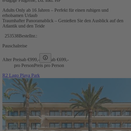
8-tägige Flugreise, DZ inkl. HP
Adults Only ab 16 Jahren – Perfekt für einen ruhigen und
erholsamen Urlaub
Traumhafter Panoramablick – Genießen Sie den Ausblick auf den
Atlantik und den Teide
253538
Bestellnr.:
Pauschalreise
Alter Preis
ab €
999,-
ab €
699,-
pro Person
Preis pro Person
R2 Lago Playa Park