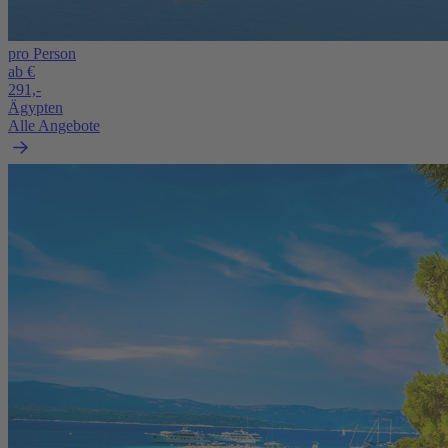
pro Person
ab €
291,-
Ägypten
Alle Angebote