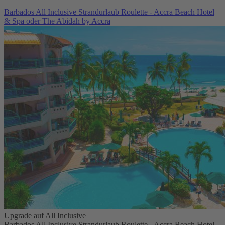
Barbados All Inclusive Strandurlaub Roulette - Accra Beach Hotel
& Spa oder The Abidah by Accra
Upgrade auf All Inclusive
Barbados All Inclusive Strandurlaub Roulette - Accra Beach Hotel