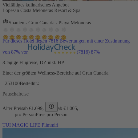
Vielfältiges kulinarisches Angebot
Lopesan Costa Meloneras Resort & Spa
Spanien - Gran Canaria - Playa Meloneras
Für dieses Hotel liegen 7816 Bewertungen mit einer Zustimmung
von 87% vor
(7816)
87%
8-tägige Flugreise, DZ inkl. HP
Einer der größten Wellness-Bereiche auf Gran Canaria
253100
Bestellnr.:
Pauschalreise
Alter Preis
ab €
1.699,-
ab €
1.005,-
pro Person
Preis pro Person
TUI MAGIC LIFE Plimmiri