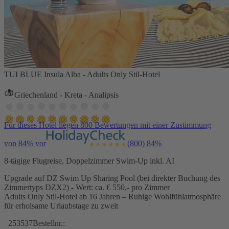
TUI BLUE Insula Alba - Adults Only Stil-Hotel
Griechenland - Kreta - Analipsis
Für dieses Hotel liegen 800 Bewertungen mit einer Zustimmung
von 84% vor
(800)
84%
8-tägige Flugreise, Doppelzimmer Swim-Up inkl. AI
Upgrade auf DZ Swim Up Sharing Pool (bei direkter Buchung des
Zimmertyps DZX2) - Wert: ca. € 550,- pro Zimmer
Adults Only Stil-Hotel ab 16 Jahren – Ruhige Wohlfühlatmosphäre
für erholsame Urlaubstage zu zweit
253537
Bestellnr.: