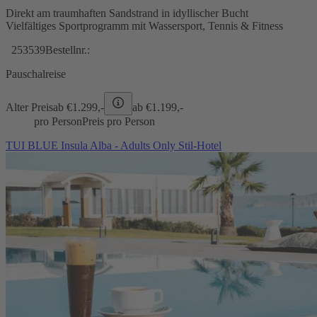
Direkt am traumhaften Sandstrand in idyllischer Bucht
Vielfältiges Sportprogramm mit Wassersport, Tennis & Fitness
253539
Bestellnr.:
Pauschalreise
Alter Preis
ab €
1.299,-
ab €
1.199,-
pro Person
Preis pro Person
TUI BLUE Insula Alba - Adults Only Stil-Hotel