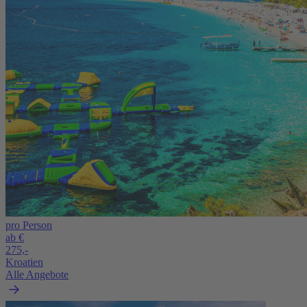
pro Person
ab €
275,-
Kroatien
Alle Angebote