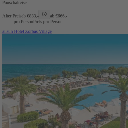
Pauschalreise
Alter Preis
ab €
833,-
ab €
666,-
pro Person
Preis pro Person
allsun Hotel Zorbas Village