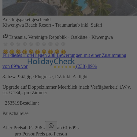
Ausflugspaket geschenkt
Kiwengwa Beach Resort - Traumurlaub inkl. Safari
Tansania, Vereinigte Republik - Ostküste - Kiwengwa
Für dieses Hotel liegen 238 Bewertungen mit einer Zustimmung
von 89% vor
(238)
89%
8- bzw. 9-tägige Flugreise, DZ inkl. AI light
Upgrade auf Doppelzimmer Meerblick (nach Verfügbarkeit) i.W.v.
ca. € 134,- pro Zimmer
253519
Bestellnr.:
Pauschalreise
Alter Preis
ab €
2.296,-
ab €
1.699,-
pro Person
Preis pro Person