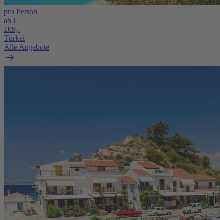
pro Person
ab €
109,-
Türkei
Alle Angebote