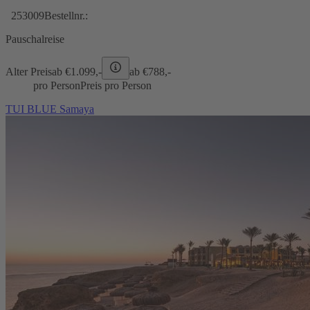
253009
Bestellnr.:
Pauschalreise
Alter Preis
ab €
1.099,-
ab €
788,-
pro Person
Preis pro Person
TUI BLUE Samaya