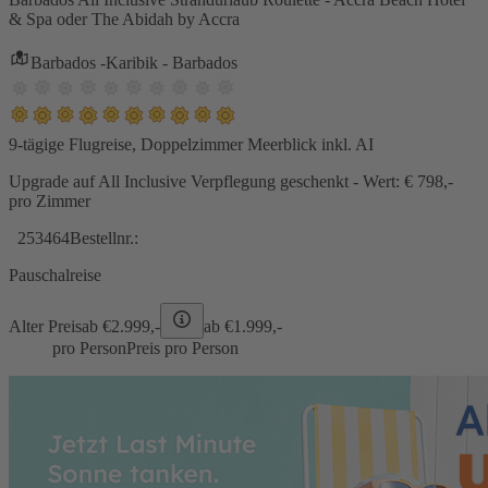
& Spa oder The Abidah by Accra
Barbados -Karibik - Barbados
9-tägige Flugreise, Doppelzimmer Meerblick inkl. AI
Upgrade auf All Inclusive Verpflegung geschenkt - Wert: € 798,-
pro Zimmer
253464
Bestellnr.:
Pauschalreise
Alter Preis
ab €
2.999,-
ab €
1.999,-
pro Person
Preis pro Person