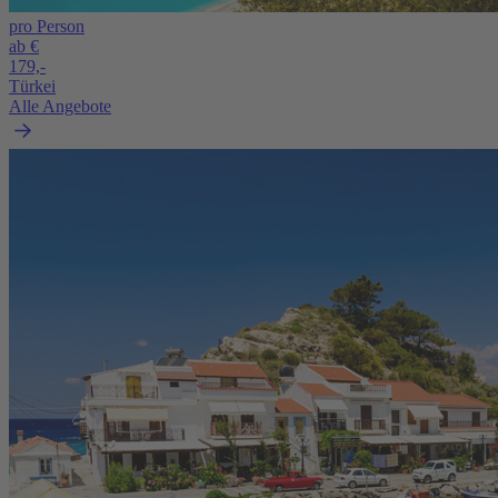
pro Person
ab €
179,-
Türkei
Alle Angebote