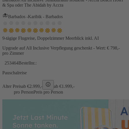
& Spa oder The Abidah by Accra
Barbados -Karibik - Barbados
9-tägige Flugreise, Doppelzimmer Meerblick inkl. AI
Upgrade auf All Inclusive Verpflegung geschenkt - Wert: € 798,-
pro Zimmer
253464
Bestellnr.:
Pauschalreise
Alter Preis
ab €
2.999,-
ab €
1.999,-
pro Person
Preis pro Person