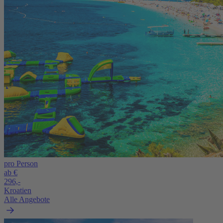
pro Person
ab €
296,-
Kroatien
Alle Angebote