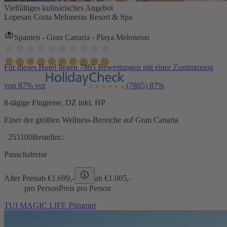
Vielfältiges kulinarisches Angebot
Lopesan Costa Meloneras Resort & Spa
Spanien - Gran Canaria - Playa Meloneras
Für dieses Hotel liegen 7805 Bewertungen mit einer Zustimmung
von 87% vor
(7805)
87%
8-tägige Flugreise, DZ inkl. HP
Einer der größten Wellness-Bereiche auf Gran Canaria
253100
Bestellnr.:
Pauschalreise
Alter Preis
ab €
1.699,-
ab €
1.005,-
pro Person
Preis pro Person
TUI MAGIC LIFE Plimmiri