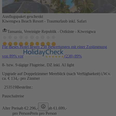
Ausflugspaket geschenkt
Kiwengwa Beach Resort - Traumurlaub inkl. Safari
Tansania, Vereinigte Republik - Ostküste - Kiwengwa
Für dieses Hotel liegen 238 Bewertungen mit einer Zustimmung
von 89% vor
(238)
89%
8- bzw. 9-tägige Flugreise, DZ inkl. AI light
Upgrade auf Doppelzimmer Meerblick (nach Verfügbarkeit) i.W.v.
ca. € 134,- pro Zimmer
253519
Bestellnr.:
Pauschalreise
Alter Preis
ab €
2.296,-
ab €
1.699,-
pro Person
Preis pro Person