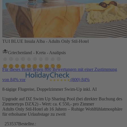
TUI BLUE Insula Alba - Adults Only Stil-Hotel
Griechenland - Kreta - Analipsis
Für dieses Hotel liegen 800 Bewertungen mit einer Zustimmung
von 84% vor
(800)
84%
8-tägige Flugreise, Doppelzimmer Swim-Up inkl. AI
Upgrade auf DZ Swim Up Sharing Pool (bei direkter Buchung des
Zimmertyps DZX2) - Wert: ca. € 550,- pro Zimmer
Adults Only Stil-Hotel ab 16 Jahren – Ruhige Wohlfühlatmosphäre
für erholsame Urlaubstage zu zweit
253537
Bestellnr.: