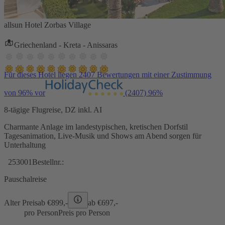
allsun Hotel Zorbas Village
Griechenland - Kreta - Anissaras
Für dieses Hotel liegen 2407 Bewertungen mit einer Zustimmung
von 96% vor
(2407)
96%
8-tägige Flugreise, DZ inkl. AI
Charmante Anlage im landestypischen, kretischen Dorfstil
Tagesanimation, Live-Musik und Shows am Abend sorgen für
Unterhaltung
253001
Bestellnr.:
Pauschalreise
Alter Preis
ab €
899,-
ab €
697,-
pro Person
Preis pro Person