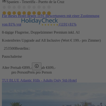
Spanien - Teneriffa - Puerto de la Cruz
Für dieses Hotel liegen 1191 Bewertungen mit einer Zustimmung
von 81% vor
(1191)
81%
8-tägige Flugreise, Doppelzimmer Premium inkl. AI
Kostenfreies Upgrade auf All Inclusive (Wert € 199.- pro Zimmer)
253500
Bestellnr.:
Pauschalreise
Alter Preis
ab €
899,-
ab €
699,-
pro Person
Preis pro Person
TUI BLUE Atlantic Hills - Adults Only Stil-Hotel