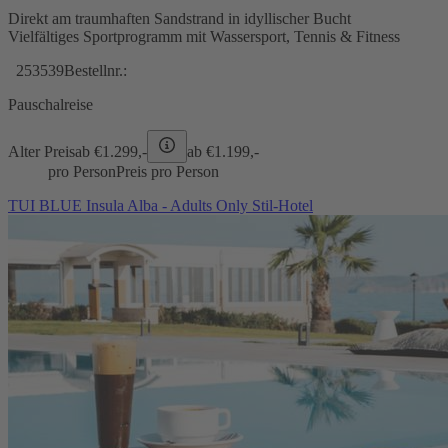
Direkt am traumhaften Sandstrand in idyllischer Bucht
Vielfältiges Sportprogramm mit Wassersport, Tennis & Fitness
253539
Bestellnr.:
Pauschalreise
Alter Preis
ab €
1.299,-
ab €
1.199,-
pro Person
Preis pro Person
TUI BLUE Insula Alba - Adults Only Stil-Hotel