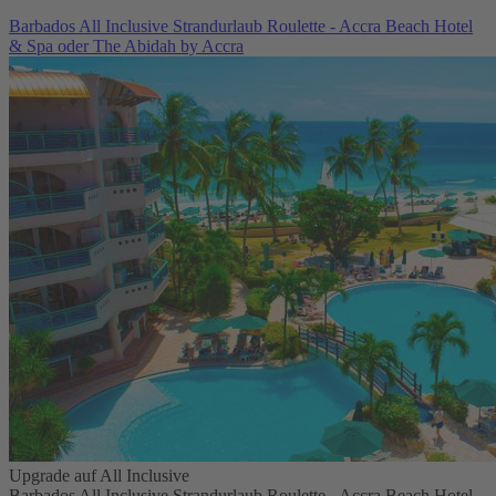
Barbados All Inclusive Strandurlaub Roulette - Accra Beach Hotel
& Spa oder The Abidah by Accra
Upgrade auf All Inclusive
Barbados All Inclusive Strandurlaub Roulette - Accra Beach Hotel