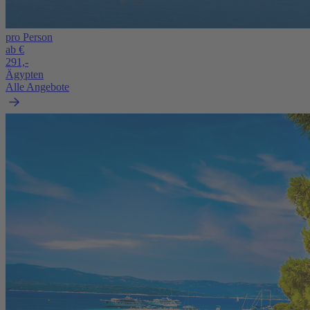
pro Person
ab €
291,-
Ägypten
Alle Angebote