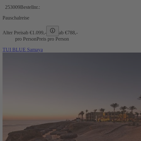
253009
Bestellnr.:
Pauschalreise
Alter Preis
ab €
1.099,-
ab €
788,-
pro Person
Preis pro Person
TUI BLUE Samaya