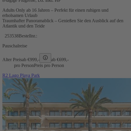
8-tägige Flugreise, DZ inkl. HP
Adults Only ab 16 Jahren – Perfekt für einen ruhigen und
erholsamen Urlaub
Traumhafter Panoramablick – Genießen Sie den Ausblick auf den
Atlantik und den Teide
253538
Bestellnr.:
Pauschalreise
Alter Preis
ab €
999,-
ab €
699,-
pro Person
Preis pro Person
R2 Lago Playa Park