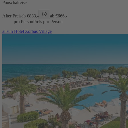
Pauschalreise
Alter Preis
ab €
833,-
ab €
666,-
pro Person
Preis pro Person
allsun Hotel Zorbas Village