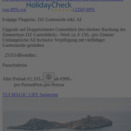
von 89% vor
(2350)
89%
8-tägige Flugreise, DZ Gartenseite inkl. AI
Upgrade auf Doppelzimmer Gartenblick (bei direkter Buchung des
Zimmertyps DZ Gartenblick) - Wert: ca. € 150,- pro Zimmer
Umfangreiche All Inclusive Verpflegung mit vielfältiger
Gastronomie genießen
253514
Bestellnr.:
Pauschalreise
Alter Preis
ab €
1.333,-
ab €
999,-
pro Person
Preis pro Person
TUI MAGIC LIFE Sarigerme