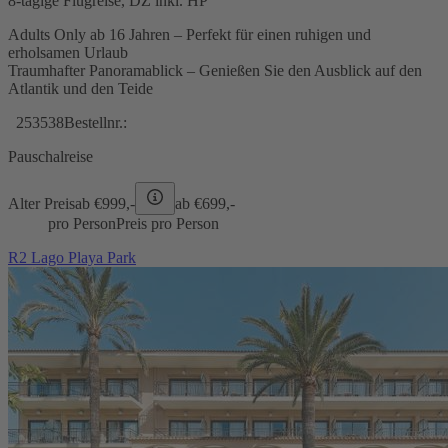
8-tägige Flugreise, DZ inkl. HP
Adults Only ab 16 Jahren – Perfekt für einen ruhigen und
erholsamen Urlaub
Traumhafter Panoramablick – Genießen Sie den Ausblick auf den
Atlantik und den Teide
253538
Bestellnr.:
Pauschalreise
Alter Preis
ab €
999,-
ab €
699,-
pro Person
Preis pro Person
R2 Lago Playa Park