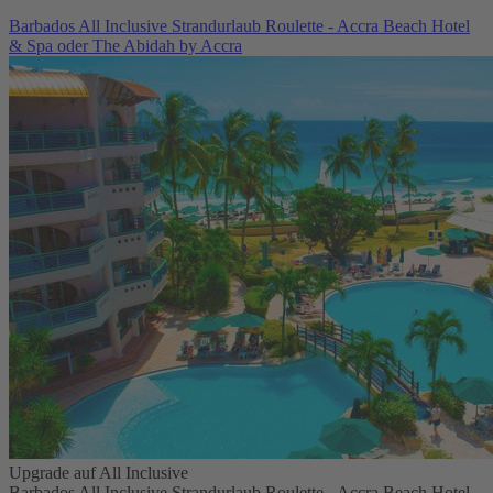
Barbados All Inclusive Strandurlaub Roulette - Accra Beach Hotel
& Spa oder The Abidah by Accra
Upgrade auf All Inclusive
Barbados All Inclusive Strandurlaub Roulette - Accra Beach Hotel