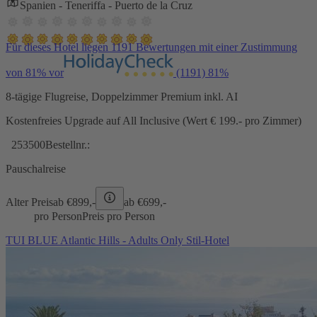
Spanien - Teneriffa - Puerto de la Cruz
Für dieses Hotel liegen 1191 Bewertungen mit einer Zustimmung
von 81% vor
(1191)
81%
8-tägige Flugreise, Doppelzimmer Premium inkl. AI
Kostenfreies Upgrade auf All Inclusive (Wert € 199.- pro Zimmer)
253500
Bestellnr.:
Pauschalreise
Alter Preis
ab €
899,-
ab €
699,-
pro Person
Preis pro Person
TUI BLUE Atlantic Hills - Adults Only Stil-Hotel