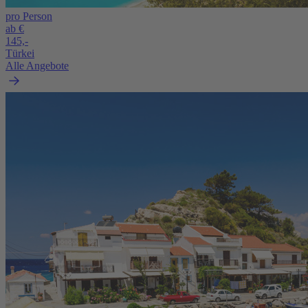
pro Person
ab €
145,-
Türkei
Alle Angebote