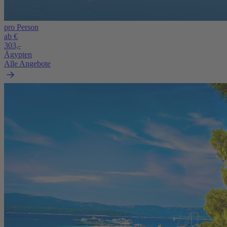
pro Person
ab €
303,-
Ägypten
Alle Angebote