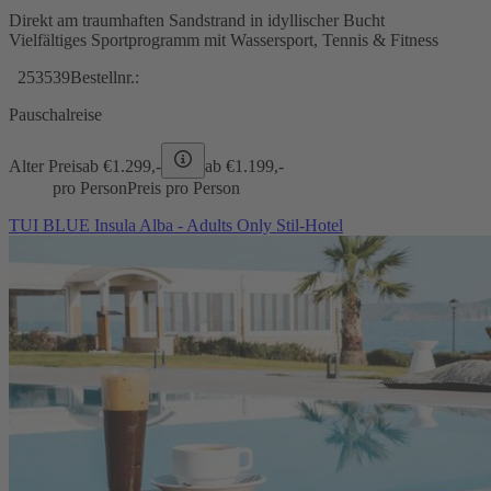
Direkt am traumhaften Sandstrand in idyllischer Bucht
Vielfältiges Sportprogramm mit Wassersport, Tennis & Fitness
253539
Bestellnr.:
Pauschalreise
Alter Preis
ab €
1.299,-
ab €
1.199,-
pro Person
Preis pro Person
TUI BLUE Insula Alba - Adults Only Stil-Hotel