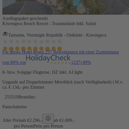
Ausflugspaket geschenkt
Kiwengwa Beach Resort - Traumurlaub inkl. Safari
Tansania, Vereinigte Republik - Ostküste - Kiwengwa
Für dieses Hotel liegen 237 Bewertungen mit einer Zustimmung
von 89% vor
(237)
89%
8- bzw. 9-tägige Flugreise, DZ inkl. AI light
Upgrade auf Doppelzimmer Meerblick (nach Verfügbarkeit) i.W.v.
ca. € 134,- pro Zimmer
253519
Bestellnr.:
Pauschalreise
Alter Preis
ab €
2.296,-
ab €
1.699,-
pro Person
Preis pro Person