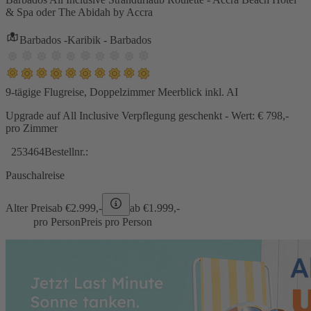
& Spa oder The Abidah by Accra
Barbados -Karibik - Barbados
9-tägige Flugreise, Doppelzimmer Meerblick inkl. AI
Upgrade auf All Inclusive Verpflegung geschenkt - Wert: € 798,-
pro Zimmer
253464
Bestellnr.:
Pauschalreise
Alter Preis
ab €
2.999,-
ab €
1.999,-
pro Person
Preis pro Person