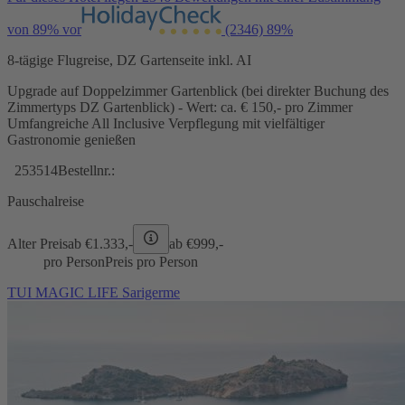
von 89% vor
(2346)
89%
8-tägige Flugreise, DZ Gartenseite inkl. AI
Upgrade auf Doppelzimmer Gartenblick (bei direkter Buchung des
Zimmertyps DZ Gartenblick) - Wert: ca. € 150,- pro Zimmer
Umfangreiche All Inclusive Verpflegung mit vielfältiger
Gastronomie genießen
253514
Bestellnr.:
Pauschalreise
Alter Preis
ab €
1.333,-
ab €
999,-
pro Person
Preis pro Person
TUI MAGIC LIFE Sarigerme