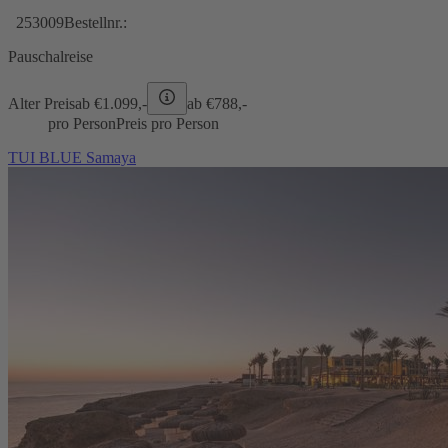
253009
Bestellnr.:
Pauschalreise
Alter Preis
ab €
1.099,-
ab €
788,-
pro Person
Preis pro Person
TUI BLUE Samaya