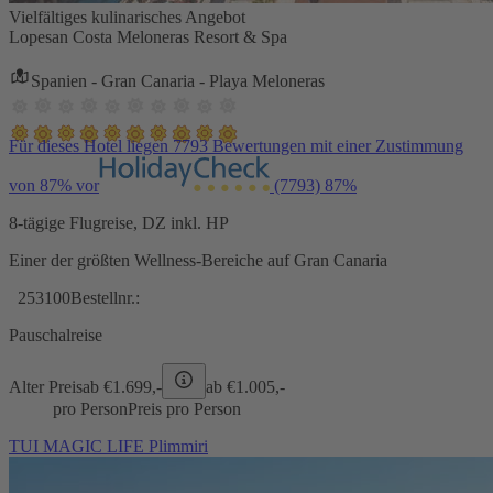
Vielfältiges kulinarisches Angebot
Lopesan Costa Meloneras Resort & Spa
Spanien - Gran Canaria - Playa Meloneras
Für dieses Hotel liegen 7793 Bewertungen mit einer Zustimmung
von 87% vor
(7793)
87%
8-tägige Flugreise, DZ inkl. HP
Einer der größten Wellness-Bereiche auf Gran Canaria
253100
Bestellnr.:
Pauschalreise
Alter Preis
ab €
1.699,-
ab €
1.005,-
pro Person
Preis pro Person
TUI MAGIC LIFE Plimmiri