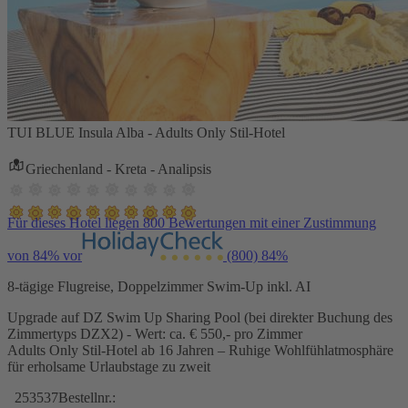
TUI BLUE Insula Alba - Adults Only Stil-Hotel
Griechenland - Kreta - Analipsis
Für dieses Hotel liegen 800 Bewertungen mit einer Zustimmung
von 84% vor
(800)
84%
8-tägige Flugreise, Doppelzimmer Swim-Up inkl. AI
Upgrade auf DZ Swim Up Sharing Pool (bei direkter Buchung des
Zimmertyps DZX2) - Wert: ca. € 550,- pro Zimmer
Adults Only Stil-Hotel ab 16 Jahren – Ruhige Wohlfühlatmosphäre
für erholsame Urlaubstage zu zweit
253537
Bestellnr.: