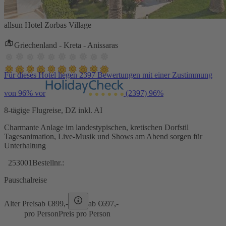
allsun Hotel Zorbas Village
Griechenland - Kreta - Anissaras
Für dieses Hotel liegen 2397 Bewertungen mit einer Zustimmung
von 96% vor
(2397)
96%
8-tägige Flugreise, DZ inkl. AI
Charmante Anlage im landestypischen, kretischen Dorfstil
Tagesanimation, Live-Musik und Shows am Abend sorgen für
Unterhaltung
253001
Bestellnr.:
Pauschalreise
Alter Preis
ab €
899,-
ab €
697,-
pro Person
Preis pro Person