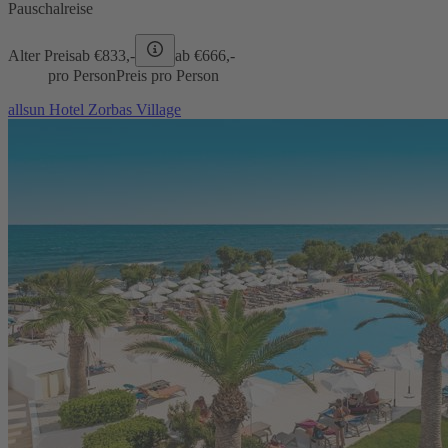
Pauschalreise
Alter Preis
ab €
833,-
ab €
666,-
pro Person
Preis pro Person
allsun Hotel Zorbas Village