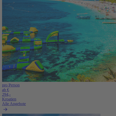
pro Person
ab €
294,-
Kroatien
Alle Angebote