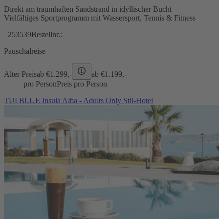
Direkt am traumhaften Sandstrand in idyllischer Bucht
Vielfältiges Sportprogramm mit Wassersport, Tennis & Fitness
253539
Bestellnr.:
Pauschalreise
Alter Preis
ab €
1.299,-
ab €
1.199,-
pro Person
Preis pro Person
TUI BLUE Insula Alba - Adults Only Stil-Hotel