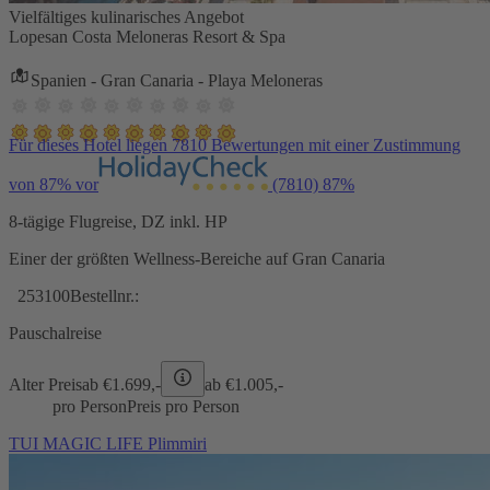
Vielfältiges kulinarisches Angebot
Lopesan Costa Meloneras Resort & Spa
Spanien - Gran Canaria - Playa Meloneras
Für dieses Hotel liegen 7810 Bewertungen mit einer Zustimmung
von 87% vor
(7810)
87%
8-tägige Flugreise, DZ inkl. HP
Einer der größten Wellness-Bereiche auf Gran Canaria
253100
Bestellnr.:
Pauschalreise
Alter Preis
ab €
1.699,-
ab €
1.005,-
pro Person
Preis pro Person
TUI MAGIC LIFE Plimmiri