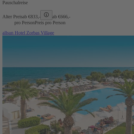
Pauschalreise
Alter Preis
ab €
833,-
ab €
666,-
pro Person
Preis pro Person
allsun Hotel Zorbas Village