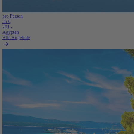
pro Person
ab €
291,-
Ägypten
Alle Angebote