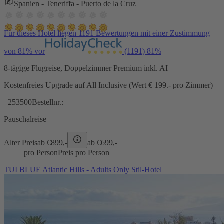
Spanien - Teneriffa - Puerto de la Cruz
Für dieses Hotel liegen 1191 Bewertungen mit einer Zustimmung
von 81% vor
(1191)
81%
8-tägige Flugreise, Doppelzimmer Premium inkl. AI
Kostenfreies Upgrade auf All Inclusive (Wert € 199.- pro Zimmer)
253500
Bestellnr.:
Pauschalreise
Alter Preis
ab €
899,-
ab €
699,-
pro Person
Preis pro Person
TUI BLUE Atlantic Hills - Adults Only Stil-Hotel