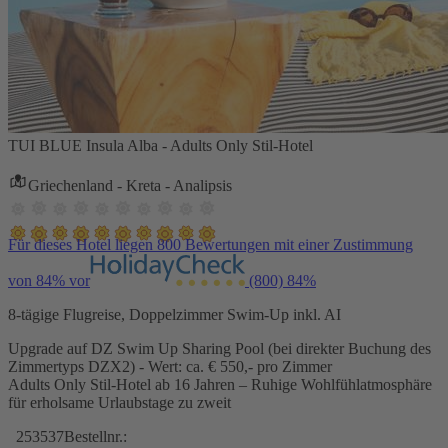
TUI BLUE Insula Alba - Adults Only Stil-Hotel
Griechenland - Kreta - Analipsis
Für dieses Hotel liegen 800 Bewertungen mit einer Zustimmung
von 84% vor
(800)
84%
8-tägige Flugreise, Doppelzimmer Swim-Up inkl. AI
Upgrade auf DZ Swim Up Sharing Pool (bei direkter Buchung des
Zimmertyps DZX2) - Wert: ca. € 550,- pro Zimmer
Adults Only Stil-Hotel ab 16 Jahren – Ruhige Wohlfühlatmosphäre
für erholsame Urlaubstage zu zweit
253537
Bestellnr.: