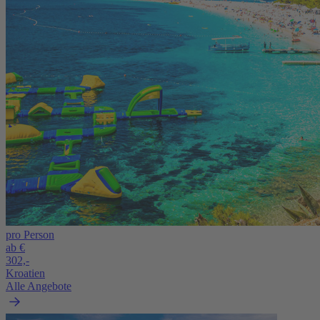
pro Person
ab €
302,-
Kroatien
Alle Angebote