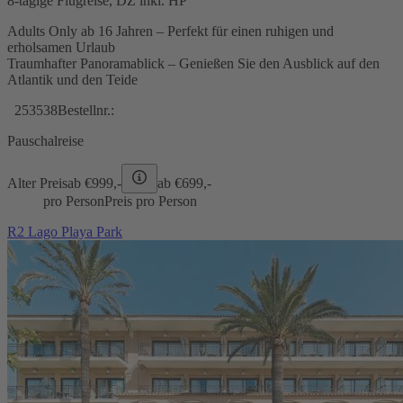
8-tägige Flugreise, DZ inkl. HP
Adults Only ab 16 Jahren – Perfekt für einen ruhigen und
erholsamen Urlaub
Traumhafter Panoramablick – Genießen Sie den Ausblick auf den
Atlantik und den Teide
253538
Bestellnr.:
Pauschalreise
Alter Preis
ab €
999,-
ab €
699,-
pro Person
Preis pro Person
R2 Lago Playa Park