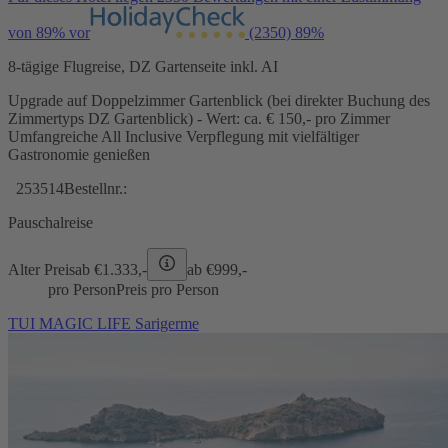
von 89% vor
(2350)
89%
8-tägige Flugreise, DZ Gartenseite inkl. AI
Upgrade auf Doppelzimmer Gartenblick (bei direkter Buchung des
Zimmertyps DZ Gartenblick) - Wert: ca. € 150,- pro Zimmer
Umfangreiche All Inclusive Verpflegung mit vielfältiger
Gastronomie genießen
253514
Bestellnr.:
Pauschalreise
Alter Preis
ab €
1.333,-
ab €
999,-
pro Person
Preis pro Person
TUI MAGIC LIFE Sarigerme