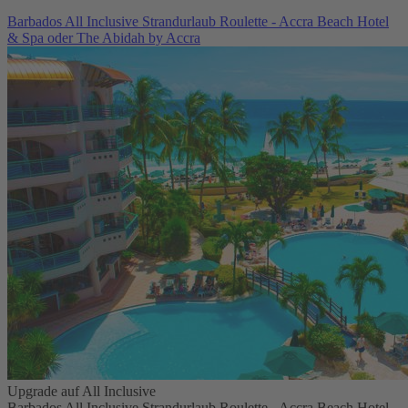
Barbados All Inclusive Strandurlaub Roulette - Accra Beach Hotel
& Spa oder The Abidah by Accra
Upgrade auf All Inclusive
Barbados All Inclusive Strandurlaub Roulette - Accra Beach Hotel