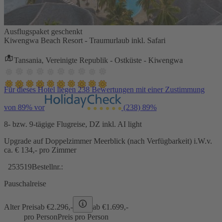
Ausflugspaket geschenkt
Kiwengwa Beach Resort - Traumurlaub inkl. Safari
Tansania, Vereinigte Republik - Ostküste - Kiwengwa
Für dieses Hotel liegen 238 Bewertungen mit einer Zustimmung
von 89% vor
(238)
89%
8- bzw. 9-tägige Flugreise, DZ inkl. AI light
Upgrade auf Doppelzimmer Meerblick (nach Verfügbarkeit) i.W.v.
ca. € 134,- pro Zimmer
253519
Bestellnr.:
Pauschalreise
Alter Preis
ab €
2.296,-
ab €
1.699,-
pro Person
Preis pro Person