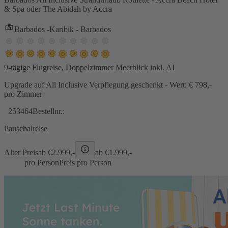
& Spa oder The Abidah by Accra
Barbados -Karibik - Barbados
9-tägige Flugreise, Doppelzimmer Meerblick inkl. AI
Upgrade auf All Inclusive Verpflegung geschenkt - Wert: € 798,-
pro Zimmer
253464
Bestellnr.:
Pauschalreise
Alter Preis
ab €
2.999,-
ab €
1.999,-
pro Person
Preis pro Person