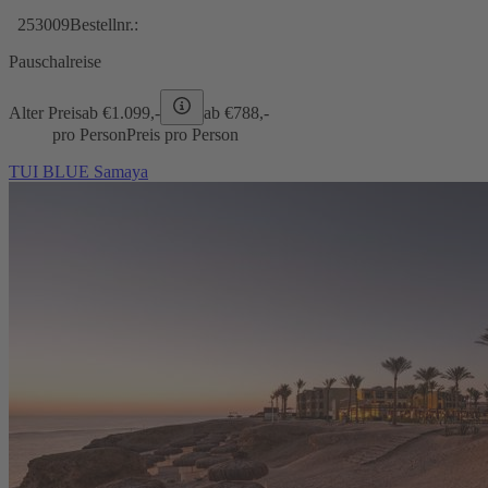
253009
Bestellnr.:
Pauschalreise
Alter Preis
ab €
1.099,-
ab €
788,-
pro Person
Preis pro Person
TUI BLUE Samaya