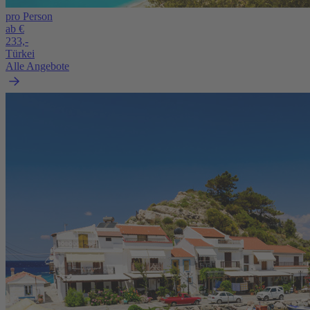
pro Person
ab €
233,-
Türkei
Alle Angebote