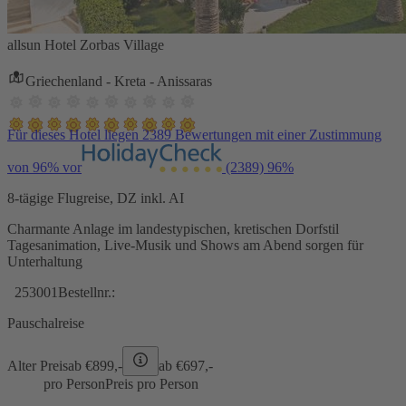
allsun Hotel Zorbas Village
Griechenland - Kreta - Anissaras
Für dieses Hotel liegen 2389 Bewertungen mit einer Zustimmung
von 96% vor
(2389)
96%
8-tägige Flugreise, DZ inkl. AI
Charmante Anlage im landestypischen, kretischen Dorfstil
Tagesanimation, Live-Musik und Shows am Abend sorgen für
Unterhaltung
253001
Bestellnr.:
Pauschalreise
Alter Preis
ab €
899,-
ab €
697,-
pro Person
Preis pro Person