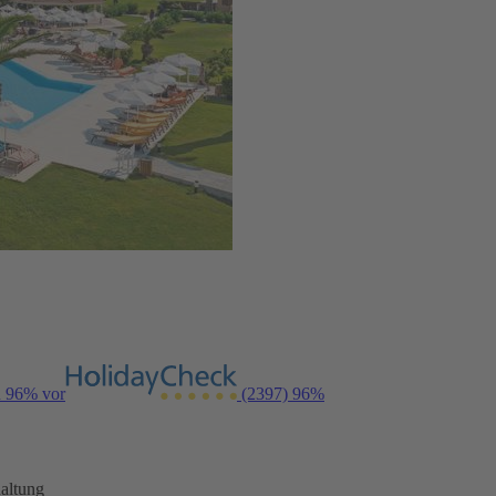
n 96% vor
(2397)
96%
altung