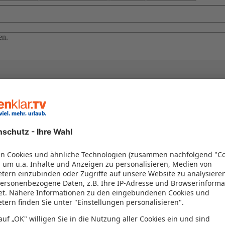
en.
el in einem Paket kombiniert werden – das spart Zeit und Geld. Nutzen 
en!