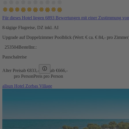
Für dieses Hotel liegen 6893 Bewertungen mit einer Zustimmung vo
8-tägige Flugreise, DZ inkl. AI
Upgrade auf Doppelzimmer Poolblick (Wert: € ca. € 84,- pro Zimmer) 
253504
Bestellnr.:
Pauschalreise
Alter Preis
ab €
833,-
ab €
666,-
pro Person
Preis pro Person
allsun Hotel Zorbas Village