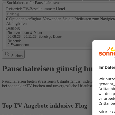
Suchkriterien für Pauschalreisen
Reiseziel/ TV-Bestellnummer/ Hotel
0 Optionen verfügbar. Verwenden Sie die Pfeiltasten zum Navigier
Abflughafen
Beliebig
Reisezeitraum & Dauer
09.08.26 - 09.11.26, Beliebige Dauer
Reisende
2 Erwachsene
Suchen
Pauschalreisen günstig buchen
Pauschalreisen bieten stressfreien Urlaubsgenuss, indem Flug und Hot
bei sonnenklar.TV buchen und unvergessliche Urlaubsmomente erleb
Top TV-Angebote inklusive Flug