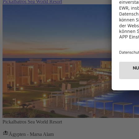
Pickalbatros Sea World Resort
Pickalbatros Sea World Resort
Ägypten - Marsa Alam