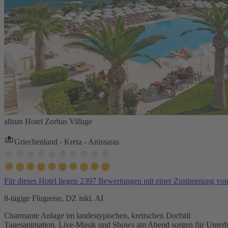
allsun Hotel Zorbas Village
Griechenland - Kreta - Anissaras
Für dieses Hotel liegen 2397 Bewertungen mit einer Zustimmung vo
8-tägige Flugreise, DZ inkl. AI
Charmante Anlage im landestypischen, kretischen Dorfstil
Tagesanimation, Live-Musik und Shows am Abend sorgen für Unterh