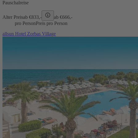
Pauschalreise
Alter Preis
ab €
833,-
ab €
666,-
pro Person
Preis pro Person
allsun Hotel Zorbas Village