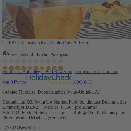
TUI BLUE Insula Alba - Adults Only Stil-Hotel
Griechenland - Kreta - Analipsis
Für dieses Hotel liegen 800 Bewertungen mit einer Zustimmung
von 84% vor
(800)
84%
8-tägige Flugreise, Doppelzimmer Swim-Up inkl. AI
Upgrade auf DZ Swim Up Sharing Pool (bei direkter Buchung des
Zimmertyps DZX2) - Wert: ca. € 550,- pro Zimmer
Adults Only Stil-Hotel ab 16 Jahren – Ruhige Wohlfühlatmosphäre
für erholsame Urlaubstage zu zweit
253537
Bestellnr.: