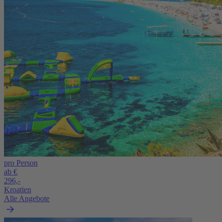
pro Person
ab €
296,-
Kroatien
Alle Angebote