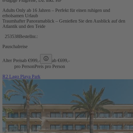
8-tägige Flugreise, DZ inkl. HP
Adults Only ab 16 Jahren – Perfekt für einen ruhigen und
erholsamen Urlaub
Traumhafter Panoramablick – Genießen Sie den Ausblick auf den
Atlantik und den Teide
253538
Bestellnr.:
Pauschalreise
Alter Preis
ab €
999,-
ab €
699,-
pro Person
Preis pro Person
R2 Lago Playa Park