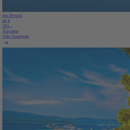
pro Person
ab €
291,-
Ägypten
Alle Angebote