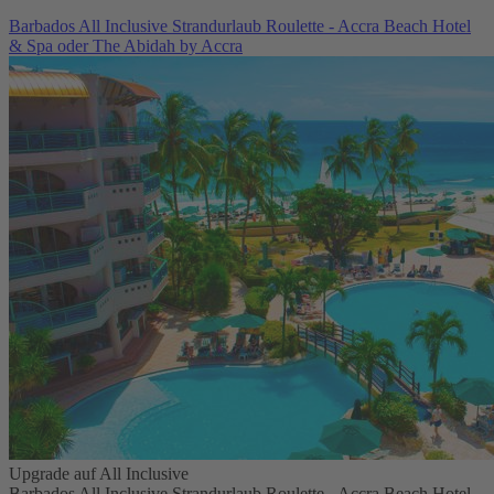
Barbados All Inclusive Strandurlaub Roulette - Accra Beach Hotel
& Spa oder The Abidah by Accra
Upgrade auf All Inclusive
Barbados All Inclusive Strandurlaub Roulette - Accra Beach Hotel