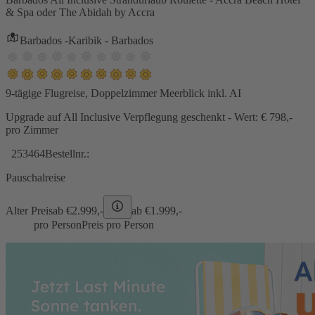
& Spa oder The Abidah by Accra
Barbados -Karibik - Barbados
9-tägige Flugreise, Doppelzimmer Meerblick inkl. AI
Upgrade auf All Inclusive Verpflegung geschenkt - Wert: € 798,-
pro Zimmer
253464
Bestellnr.:
Pauschalreise
Alter Preis
ab €
2.999,-
ab €
1.999,-
pro Person
Preis pro Person