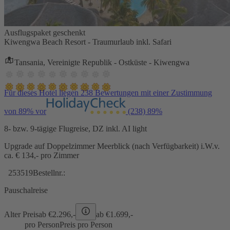
Ausflugspaket geschenkt
Kiwengwa Beach Resort - Traumurlaub inkl. Safari
Tansania, Vereinigte Republik - Ostküste - Kiwengwa
Für dieses Hotel liegen 238 Bewertungen mit einer Zustimmung
von 89% vor
(238)
89%
8- bzw. 9-tägige Flugreise, DZ inkl. AI light
Upgrade auf Doppelzimmer Meerblick (nach Verfügbarkeit) i.W.v.
ca. € 134,- pro Zimmer
253519
Bestellnr.:
Pauschalreise
Alter Preis
ab €
2.296,-
ab €
1.699,-
pro Person
Preis pro Person