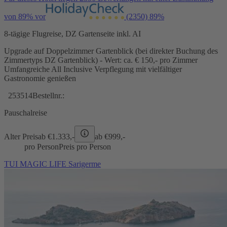
von 89% vor
(2350)
89%
8-tägige Flugreise, DZ Gartenseite inkl. AI
Upgrade auf Doppelzimmer Gartenblick (bei direkter Buchung des
Zimmertyps DZ Gartenblick) - Wert: ca. € 150,- pro Zimmer
Umfangreiche All Inclusive Verpflegung mit vielfältiger
Gastronomie genießen
253514
Bestellnr.:
Pauschalreise
Alter Preis
ab €
1.333,-
ab €
999,-
pro Person
Preis pro Person
TUI MAGIC LIFE Sarigerme