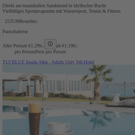
Direkt am traumhaften Sandstrand in idyllischer Bucht
Vielfältiges Sportprogramm mit Wassersport, Tennis & Fitness
253539
Bestellnr.:
Pauschalreise
Alter Preis
ab €
1.299,-
ab €
1.199,-
pro Person
Preis pro Person
TUI BLUE Insula Alba - Adults Only Stil-Hotel