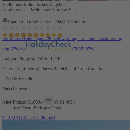
Vielfältiges kulinarisches Angebot
Lopesan Costa Meloneras Resort & Spa
Spanien - Gran Canaria - Playa Meloneras
Für dieses Hotel liegen 7805 Bewertungen mit einer Zustimmung
von 87% vor
(7805)
87%
8-tägige Flugreise, DZ inkl. HP
Einer der größten Wellness-Bereiche auf Gran Canaria
253100
Bestellnr.:
Pauschalreise
Alter Preis
ab €
1.699,-
ab €
1.005,-
pro Person
Preis pro Person
TUI MAGIC LIFE Plimmiri