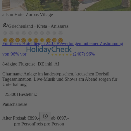
allsun Hotel Zorbas Village
Griechenland - Kreta - Anissaras
Für dieses Hotel liegen 2407 Bewertungen mit einer Zustimmung
von 96% vor
(2407)
96%
8-tägige Flugreise, DZ inkl. AI
Charmante Anlage im landestypischen, kretischen Dorfstil
Tagesanimation, Live-Musik und Shows am Abend sorgen für
Unterhaltung
253001
Bestellnr.:
Pauschalreise
Alter Preis
ab €
899,-
ab €
697,-
pro Person
Preis pro Person