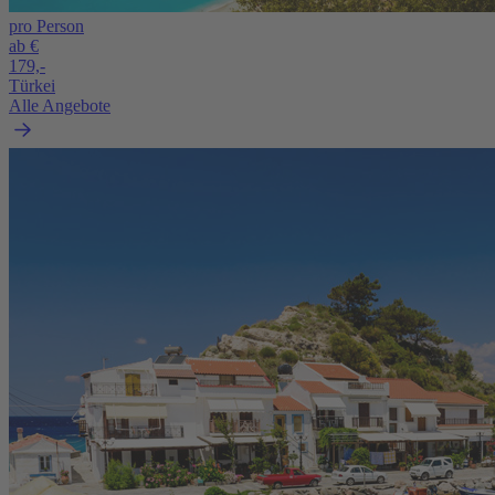
pro Person
ab €
179,-
Türkei
Alle Angebote