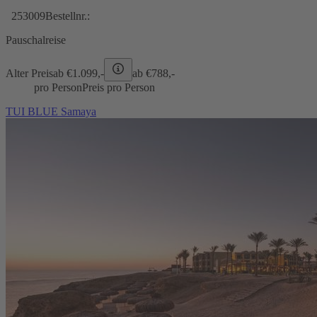
253009
Bestellnr.:
Pauschalreise
Alter Preis
ab €
1.099,-
ab €
788,-
pro Person
Preis pro Person
TUI BLUE Samaya