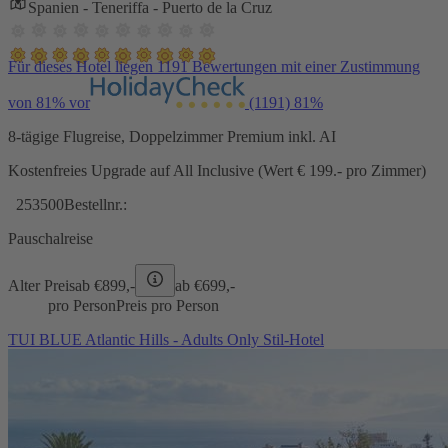
Spanien - Teneriffa - Puerto de la Cruz
Für dieses Hotel liegen 1191 Bewertungen mit einer Zustimmung
von 81% vor
(1191)
81%
8-tägige Flugreise, Doppelzimmer Premium inkl. AI
Kostenfreies Upgrade auf All Inclusive (Wert € 199.- pro Zimmer)
253500
Bestellnr.:
Pauschalreise
Alter Preis
ab €
899,-
ab €
699,-
pro Person
Preis pro Person
TUI BLUE Atlantic Hills - Adults Only Stil-Hotel