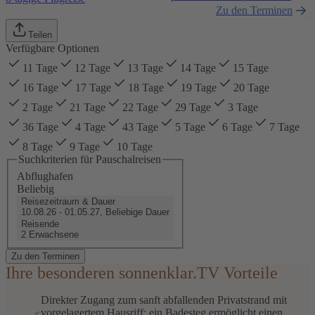
Zu den Terminen
Teilen
Verfügbare Optionen
11 Tage
12 Tage
13 Tage
14 Tage
15 Tage
16 Tage
17 Tage
18 Tage
19 Tage
20 Tage
2 Tage
21 Tage
22 Tage
29 Tage
3 Tage
36 Tage
4 Tage
43 Tage
5 Tage
6 Tage
7 Tage
8 Tage
9 Tage
10 Tage
Suchkriterien für Pauschalreisen
Abflughafen
Beliebig
Reisezeitraum & Dauer
10.08.26 - 01.05.27, Beliebige Dauer
Reisende
2 Erwachsene
Zu den Terminen
Ihre besonderen sonnenklar.TV Vorteile
Direkter Zugang zum sanft abfallenden Privatstrand mit
vorgelagertem Hausriff; ein Badesteg ermöglicht einen