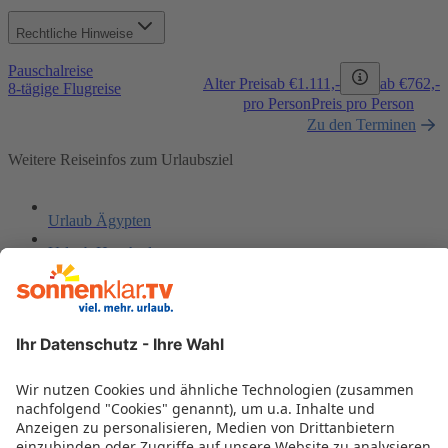
Rechtliche Hinweise
Pauschalreise
Alter Preis
ab €
1.111,-
ab €
762,-
8-tägige Flugreise
pro Person
Preis pro Person
Zu den Terminen
Weitere Reiseinfos zum Urlaubsziel
Urlaub Ägypten
Urlaub Hurghada
Last Minute Ägypten
Reisen Ägypten
Frühbucher Ägypten
Hotels Ägypten
Last Minute El Gouna