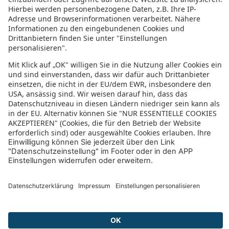
Last Minute Hurghada
Nilkreuzfahrt
Hotels Hurghada
Luxusurlaub Ägypten
Urlaub Makadi Bay
Urlaub Marsa Alam
El Gouna Urlaub
Ägypten Familienurlaub
Weitere Hotels in der Umgebung
Stella Lagoon Resort & Spa Hotel