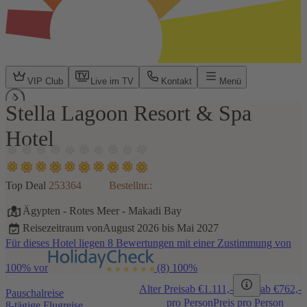
VIP Club
Live im TV
Kontakt
Menü
Stella Lagoon Resort & Spa
1 / 6
Hotel
Top Deal
253364
Bestellnr.:
Ägypten
-
Rotes Meer
-
Makadi Bay
Reisezeitraum von
August 2026 bis Mai 2027
Für dieses Hotel liegen 8 Bewertungen mit einer Zustimmung von
100% vor
(8)
100%
Alter Preis
ab €
1.111,-
ab €
762,-
Pauschalreise
pro Person
Preis pro Person
8-tägige Flugreise