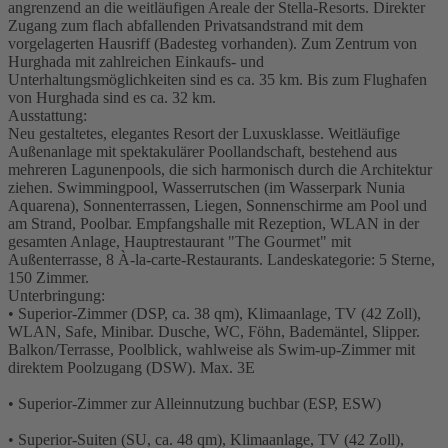
angrenzend an die weitläufigen Areale der Stella-Resorts. Direkter
Zugang zum flach abfallenden Privatsandstrand mit dem
vorgelagerten Hausriff (Badesteg vorhanden). Zum Zentrum von
Hurghada mit zahlreichen Einkaufs- und
Unterhaltungsmöglichkeiten sind es ca. 35 km. Bis zum Flughafen
von Hurghada sind es ca. 32 km.
Ausstattung:
Neu gestaltetes, elegantes Resort der Luxusklasse. Weitläufige
Außenanlage mit spektakulärer Poollandschaft, bestehend aus
mehreren Lagunenpools, die sich harmonisch durch die Architektur
ziehen. Swimmingpool, Wasserrutschen (im Wasserpark Nunia
Aquarena), Sonnenterrassen, Liegen, Sonnenschirme am Pool und
am Strand, Poolbar. Empfangshalle mit Rezeption, WLAN in der
gesamten Anlage, Hauptrestaurant "The Gourmet" mit
Außenterrasse, 8 À-la-carte-Restaurants. Landeskategorie: 5 Sterne,
150 Zimmer.
Unterbringung:
• Superior-Zimmer (DSP, ca. 38 qm), Klimaanlage, TV (42 Zoll),
WLAN, Safe, Minibar. Dusche, WC, Föhn, Bademäntel, Slipper.
Balkon/Terrasse, Poolblick, wahlweise als Swim-up-Zimmer mit
direktem Poolzugang (DSW). Max. 3E
• Superior-Zimmer zur Alleinnutzung buchbar (ESP, ESW)
• Superior-Suiten (SU, ca. 48 qm), Klimaanlage, TV (42 Zoll),