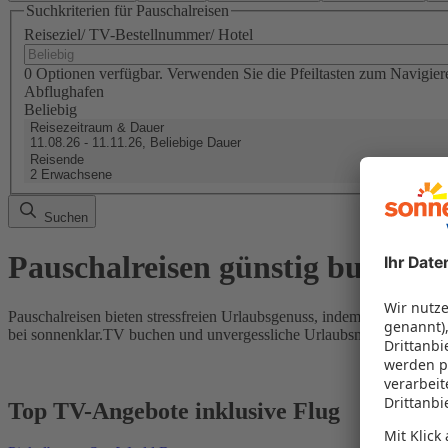
Suchkriterien für Pauschalreisen
Reiseziel/ TV-Bestellnummer/ Hotel
0 Optionen verfügbar. Verwenden Sie die Pfeiltasten zum Navigier
Abflughafen
Beliebig
Reisezeitraum & Dauer
11.08.26 - 11.11.26, Beliebige Dauer
Reisende
2 Erwachsene
Suchen
Pauschalreisen günstig buchen
Pauschalreisen bieten stressfreien Urlaubsgenuss, indem Flug und Hot
bei sonnenklar.TV buchen und unvergessliche Urlaubsmomente erleb
Top TV-Angebote inklusive Flug