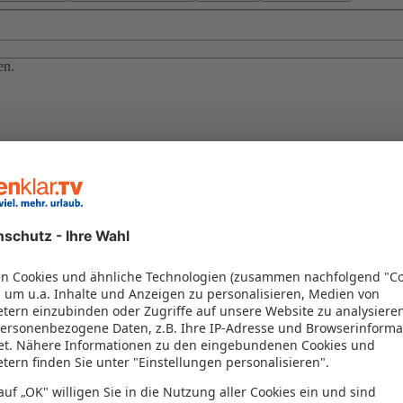
en.
el in einem Paket kombiniert werden – das spart Zeit und Geld. Nutzen 
en!