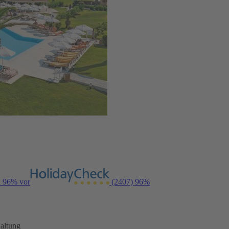
n 96% vor
(2407)
96%
altung