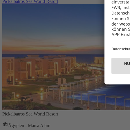
Pickalbatros Sea World Resort
Pickalbatros Sea World Resort
Ägypten - Marsa Alam