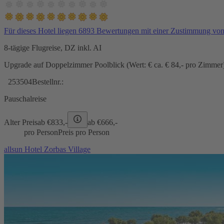
Für dieses Hotel liegen 6893 Bewertungen mit einer Zustimmung vo
8-tägige Flugreise, DZ inkl. AI
Upgrade auf Doppelzimmer Poolblick (Wert: € ca. € 84,- pro Zimmer) 
253504
Bestellnr.:
Pauschalreise
Alter Preis
ab €
833,-
ab €
666,-
pro Person
Preis pro Person
allsun Hotel Zorbas Village