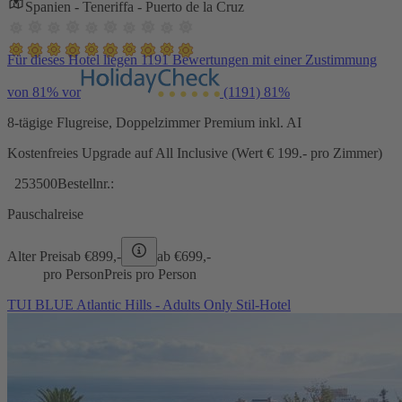
Spanien - Teneriffa - Puerto de la Cruz
Für dieses Hotel liegen 1191 Bewertungen mit einer Zustimmung
von 81% vor
(1191)
81%
8-tägige Flugreise, Doppelzimmer Premium inkl. AI
Kostenfreies Upgrade auf All Inclusive (Wert € 199.- pro Zimmer)
253500
Bestellnr.:
Pauschalreise
Alter Preis
ab €
899,-
ab €
699,-
pro Person
Preis pro Person
TUI BLUE Atlantic Hills - Adults Only Stil-Hotel