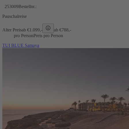
253009
Bestellnr.:
Pauschalreise
Alter Preis
ab €
1.099,-
ab €
788,-
pro Person
Preis pro Person
TUI BLUE Samaya