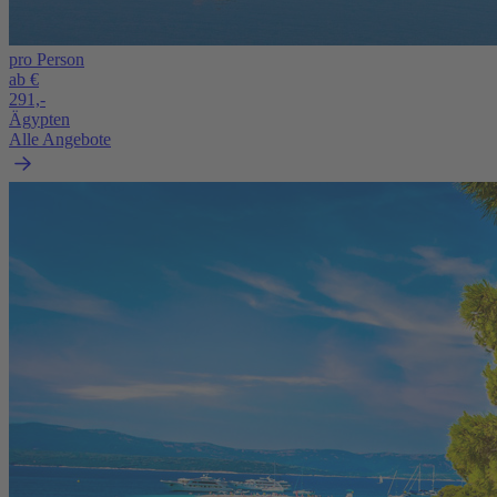
pro Person
ab €
291,-
Ägypten
Alle Angebote