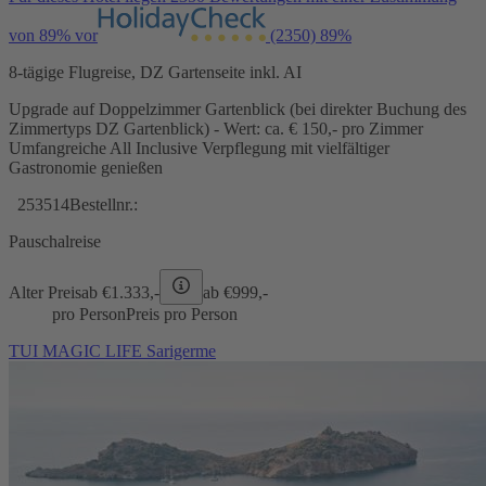
von 89% vor
(2350)
89%
8-tägige Flugreise, DZ Gartenseite inkl. AI
Upgrade auf Doppelzimmer Gartenblick (bei direkter Buchung des
Zimmertyps DZ Gartenblick) - Wert: ca. € 150,- pro Zimmer
Umfangreiche All Inclusive Verpflegung mit vielfältiger
Gastronomie genießen
253514
Bestellnr.:
Pauschalreise
Alter Preis
ab €
1.333,-
ab €
999,-
pro Person
Preis pro Person
TUI MAGIC LIFE Sarigerme