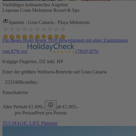
Vielfältiges kulinarisches Angebot
Lopesan Costa Meloneras Resort & Spa
Spanien - Gran Canaria - Playa Meloneras
Für dieses Hotel liegen 7810 Bewertungen mit einer Zustimmung
von 87% vor
(7810)
87%
8-tägige Flugreise, DZ inkl. HP
Einer der größten Wellness-Bereiche auf Gran Canaria
253100
Bestellnr.:
Pauschalreise
Alter Preis
ab €
1.699,-
ab €
1.005,-
pro Person
Preis pro Person
TUI MAGIC LIFE Plimmiri