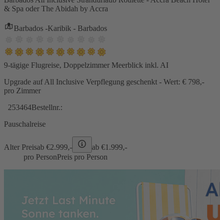
& Spa oder The Abidah by Accra
Barbados -Karibik - Barbados
9-tägige Flugreise, Doppelzimmer Meerblick inkl. AI
Upgrade auf All Inclusive Verpflegung geschenkt - Wert: € 798,-
pro Zimmer
253464
Bestellnr.:
Pauschalreise
Alter Preis
ab €
2.999,-
ab €
1.999,-
pro Person
Preis pro Person