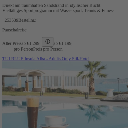
Direkt am traumhaften Sandstrand in idyllischer Bucht
Vielfältiges Sportprogramm mit Wassersport, Tennis & Fitness
253539
Bestellnr.:
Pauschalreise
Alter Preis
ab €
1.299,-
ab €
1.199,-
pro Person
Preis pro Person
TUI BLUE Insula Alba - Adults Only Stil-Hotel