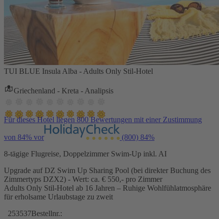
TUI BLUE Insula Alba - Adults Only Stil-Hotel
Griechenland - Kreta - Analipsis
Für dieses Hotel liegen 800 Bewertungen mit einer Zustimmung
von 84% vor
(800)
84%
8-tägige Flugreise, Doppelzimmer Swim-Up inkl. AI
Upgrade auf DZ Swim Up Sharing Pool (bei direkter Buchung des
Zimmertyps DZX2) - Wert: ca. € 550,- pro Zimmer
Adults Only Stil-Hotel ab 16 Jahren – Ruhige Wohlfühlatmosphäre
für erholsame Urlaubstage zu zweit
253537
Bestellnr.: