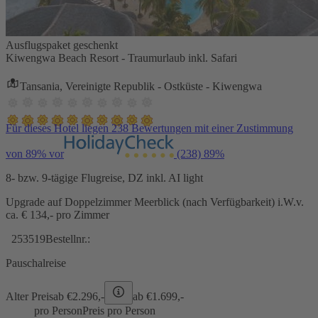
Ausflugspaket geschenkt
Kiwengwa Beach Resort - Traumurlaub inkl. Safari
Tansania, Vereinigte Republik - Ostküste - Kiwengwa
Für dieses Hotel liegen 238 Bewertungen mit einer Zustimmung
von 89% vor
(238)
89%
8- bzw. 9-tägige Flugreise, DZ inkl. AI light
Upgrade auf Doppelzimmer Meerblick (nach Verfügbarkeit) i.W.v.
ca. € 134,- pro Zimmer
253519
Bestellnr.:
Pauschalreise
Alter Preis
ab €
2.296,-
ab €
1.699,-
pro Person
Preis pro Person