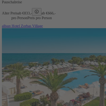
Pauschalreise
Alter Preis
ab €
833,-
ab €
666,-
pro Person
Preis pro Person
allsun Hotel Zorbas Village