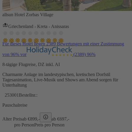
allsun Hotel Zorbas Village
Griechenland - Kreta - Anissaras
Für dieses Hotel liegen 2389 Bewertungen mit einer Zustimmung
von 96% vor
(2389)
96%
8-tägige Flugreise, DZ inkl. AI
Charmante Anlage im landestypischen, kretischen Dorfstil
Tagesanimation, Live-Musik und Shows am Abend sorgen für
Unterhaltung
253001
Bestellnr.:
Pauschalreise
Alter Preis
ab €
899,-
ab €
697,-
pro Person
Preis pro Person