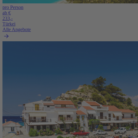
pro Person
ab €
233,-
Türkei
Alle Angebote