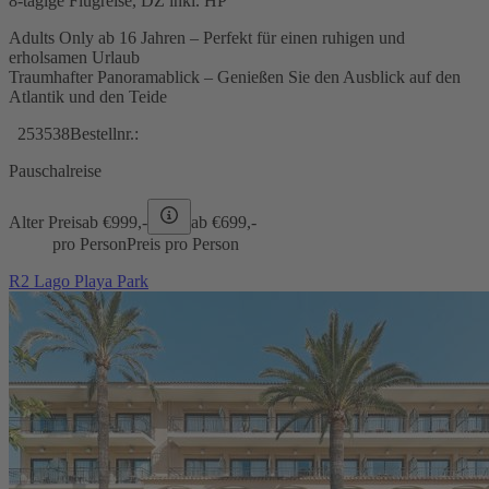
8-tägige Flugreise, DZ inkl. HP
Adults Only ab 16 Jahren – Perfekt für einen ruhigen und
erholsamen Urlaub
Traumhafter Panoramablick – Genießen Sie den Ausblick auf den
Atlantik und den Teide
253538
Bestellnr.:
Pauschalreise
Alter Preis
ab €
999,-
ab €
699,-
pro Person
Preis pro Person
R2 Lago Playa Park