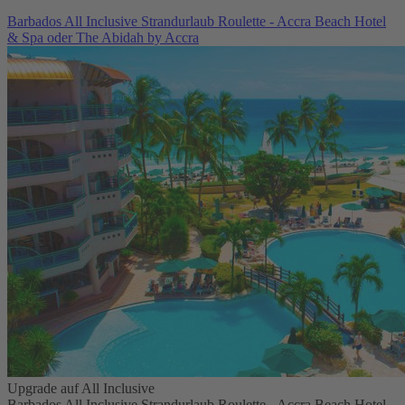
Barbados All Inclusive Strandurlaub Roulette - Accra Beach Hotel
& Spa oder The Abidah by Accra
Upgrade auf All Inclusive
Barbados All Inclusive Strandurlaub Roulette - Accra Beach Hotel