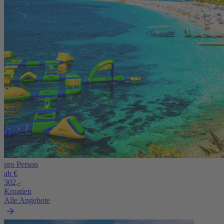
pro Person
ab €
302,-
Kroatien
Alle Angebote