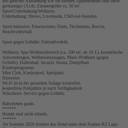
Bei gleicher Ausstattung wie die kleinen Appartements sind diese
geräumiger (A14). Zimmergröße ca. 50 m².
Sport/Unterhaltung/Wellness:
Unterhaltung: Shows, Livemusik, Chill-out-Stunden.
Sport inklusive: Fitnesscenter, Darts, Tischtennis, Boccia,
Beachvolleyball.
Sport gegen Gebühr: Fahrradverleih.
Wellness: Spa-/Wellnessbereich (ca. 100 m², ab 16 J.), kosmetische
Anwendungen, Wellnessmassagen, Mani-/Pediküre (gegen
Gebühr), Hallenbad, Jacuzzi, Sauna, Dampfbad.
Kinderprogramm:
Mini Club, Kinderpool, Spielplatz.
Hinweise:
Wi-Fi ist in der gesamten Anlage kostenfrei.
kostenfreie Parkplätze je nach Verfügbarkeit.
Wäscherei- Service gegen Gebühr.
Babybetten gratis.
******
Hunde sind nicht erlaubt.
******
Ab Sommer 2026 firmiert das Hotel unter dem Namen R2 Lago