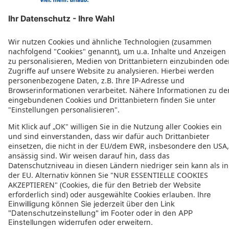
R2 Lago Playa Park
Hotel Morlans Garden - 2=1 - Upgrade Halbpension
allsun Hotel Pil·larí Playa - 10=7 - Upgrade DZ Meerblick -
91% Weiterempfehlung
allsun App.-Hotel Estrella & Coral de Mar - 10=7 - im
Appatement mit AI
Genussreise Mallorca - Berge, Wein & Meer im Ipanema
Beach
4,5* Protur Badía Park Aparthotel - 10 = 7 - Upg.
Appartement