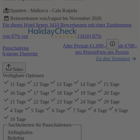
Spanien
-
Mallorca
-
Cala Ratjada
Reisezeitraum von
August bis November 2026
Für dieses Hotel liegen 3410 Bewertungen mit einer Zustimmung
von 87% vor
(3410)
87%
Alter Preis
ab €
1.099,-
ab €
788,-
Pauschalreise
pro Person
Preis pro Person
8-tägige Flugreise
Zu den Terminen
Teilen
Verfügbare Optionen
11 Tage
12 Tage
13 Tage
14 Tage
15 Tage
16 Tage
17 Tage
18 Tage
19 Tage
20 Tage
21 Tage
22 Tage
23 Tage
24 Tage
29 Tage
4 Tage
5 Tage
6 Tage
7 Tage
8 Tage
9 Tage
10 Tage
Suchkriterien für Pauschalreisen
Abflughafen
Beliebig