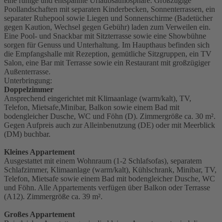
eine ruhige und entspannte Urlaubsatmosphäre. Großzügige
Poollandschaften mit separaten Kinderbecken, Sonnenterrassen, ein
separater Ruhepool sowie Liegen und Sonnenschirme (Badetücher
gegen Kaution, Wechsel gegen Gebühr) laden zum Verweilen ein.
Eine Pool- und Snackbar mit Sitzterrasse sowie eine Showbühne
sorgen für Genuss und Unterhaltung. Im Haupthaus befinden sich
die Empfangshalle mit Rezeption, gemütliche Sitzgruppen, ein TV
Salon, eine Bar mit Terrasse sowie ein Restaurant mit großzügiger
Außenterrasse.
Unterbringung:
Doppelzimmer
Ansprechend eingerichtet mit Klimaanlage (warm/kalt), TV,
Telefon, Mietsafe,Minibar, Balkon sowie einem Bad mit
bodengleicher Dusche, WC und Föhn (D). Zimmergröße ca. 30 m².
Gegen Aufpreis auch zur Alleinbenutzung (DE) oder mit Meerblick
(DM) buchbar.
Kleines Appartement
Ausgestattet mit einem Wohnraum (1-2 Schlafsofas), separatem
Schlafzimmer, Klimaanlage (warm/kalt), Kühlschrank, Minibar, TV,
Telefon, Mietsafe sowie einem Bad mit bodengleicher Dusche, WC
und Föhn. Alle Appartements verfügen über Balkon oder Terrasse
(A12). Zimmergröße ca. 39 m².
Großes Appartement