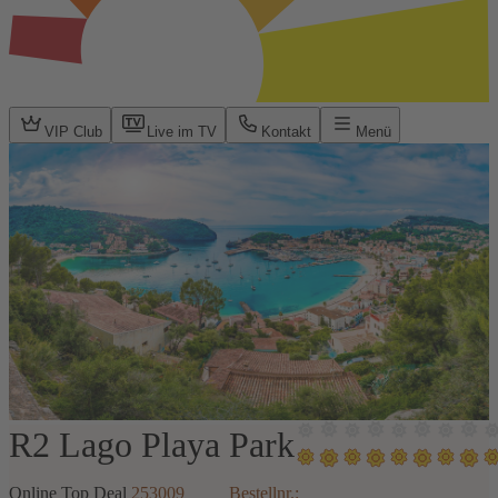
VIP Club
Live im TV
Kontakt
Menü
R2 Lago Playa Park
1 / 22
Online Top Deal
253009
Bestellnr.: