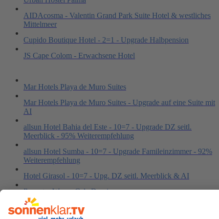
AIDAcosma - Valentin Grand Park Suite Hotel & westliches
Mittelmeer
Cupido Boutique Hotel - 2=1 - Upgrade Halbpension
JS Cape Colom - Erwachsene Hotel
Mar Hotels Playa de Muro Suites
Mar Hotels Playa de Muro Suites - Upgrade auf eine Suite mit
AI
allsun Hotel Bahia del Este - 10=7 - Upgrade DZ seitl.
Meerblick - 95% Weiterempfehlung
allsun Hotel Sumba - 10=7 - Upgrade Famileinzimmer - 92%
Weiterempfehlung
Hotel Girasol - 10=7 - Upg. DZ seitl. Meerblick & AI
Iberostar Waves Cala Domingos
R2 Verónica Beach Hotel - 10=7 - Upg. DZ seitl. Meerblick