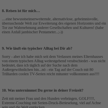
8. Reisen ist für mich…
....eine bewusstseinserweiternde, alternativlose, geheimnisvolle,
überraschende Welt zur Erweiterung des eigenen Horizontes und ein
Tor zur Wahrnehmung anderer Gesellschaften und Kulturen! (habe
einen Anfall jambischer Pentameter...;-))
9. Wie läuft ein typischer Alltag bei Dir ab?
Sorry - aber ich habe mich seit dem Verlassen meines Elternhauses
von einem typischen Alltag weitestgehend verabschiedet - was nicht
bedeutet, dass ich täglich auf der Suche nach dem
Außergewöhnlichen bin...nö - ein Tag auf der Couch mit 80
Trilliarden coolen TV-Serien reicht mitunter vollkommen aus!!!!
10. Was unternimmst Du gerne in deiner Freizeit?
Zeit mit meiner Frau und den Hunden verbringen, GOLF!!!!,
Extreme-Couching mit Serien-Druck-Berieselung, viel auf Achse
sein und die Welt entdecken.