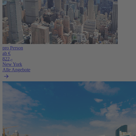
pro Person
ab €
822,-
New York
Alle Angebote