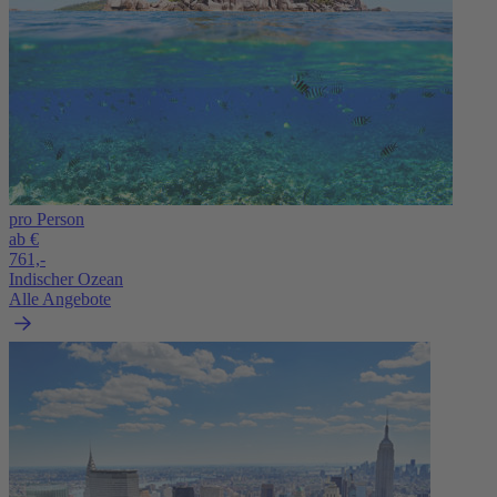
pro Person
ab €
761,-
Indischer Ozean
Alle Angebote