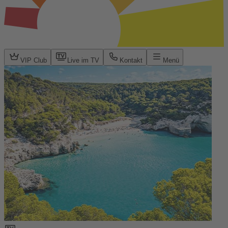
VIP Club
Live im TV
Kontakt
Menü