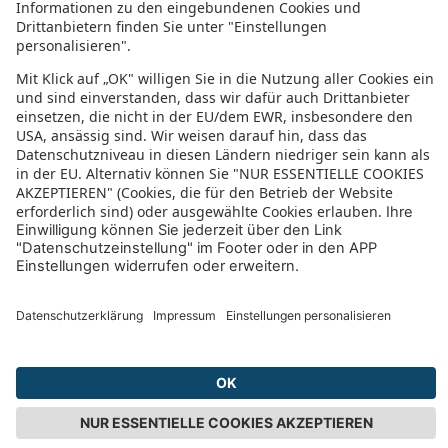
Bewertung für sonnenklar.TV – EUVIA Travel
GmbH
4.4/5
4.4 von 5 Sternen
aus 61 Bewertungen
(letzte 12 Monate)
5/5
Wir haben schon mehrere Reisen gebucht und wurden noch nie
enttäuscht. Fazit der Reiseanbieter Sonnenklar hat uns schon sehr
viele schöne Fernreisen ermöglicht.
Ein Dankeschön an das ganze Team macht weiter so.
25.08.2025