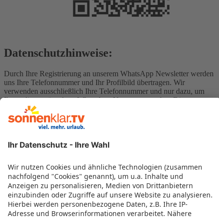
Datenschutzhinweise:
Durch Ihre Registrierung an unserem WhatsApp Newsletter werden
uns Ihre Telefonnummer und Ihr Profilbild übertragen. Wir
verwenden ausschließlich Ihre Telefonnummer und nur dazu, um
Ihnen die gewünschten WhatsApp-News zuzusenden. Die
Kommunikation über WhatsApp erfolgt Ende-zu-Ende-
verschlüsselt.
Der sonnenklar.TV Schnäppchen-Alarm ist
kostenlos
und
jederzeit
kündbar
.
Um sich von unserem Newsletter abzumelden, senden Sie per
WhatsApp das Kennwort „
Abmelden
“. Alternativ können Sie uns
eine E-Mail an
whatsapp@sonnenklar.tv
schicken.
Weitere Informationen finden Sie in unseren
Datenschutzhinweisen
.