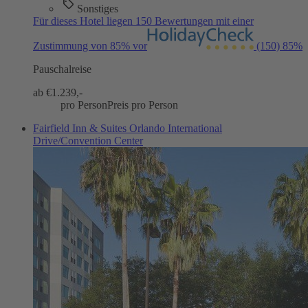
Sonstiges
Für dieses Hotel liegen 150 Bewertungen mit einer
Zustimmung von 85% vor
(150)
85%
Pauschalreise
ab €
1.239,-
pro Person
Preis pro Person
Fairfield Inn & Suites Orlando International
Drive/Convention Center