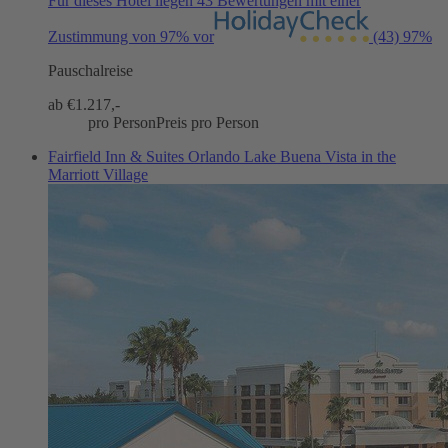
Für dieses Hotel liegen 43 Bewertungen mit einer
Zustimmung von 97% vor
(43)
97%
Pauschalreise
ab €
1.217,-
pro Person
Preis pro Person
Fairfield Inn & Suites Orlando Lake Buena Vista in the
Marriott Village