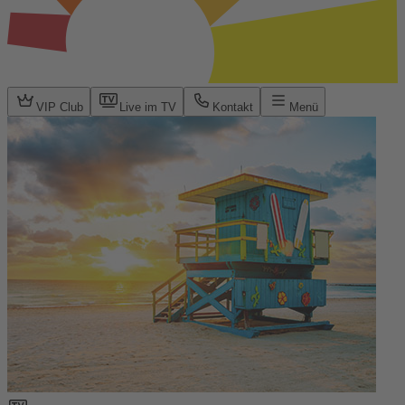
VIP Club
Live im TV
Kontakt
Menü