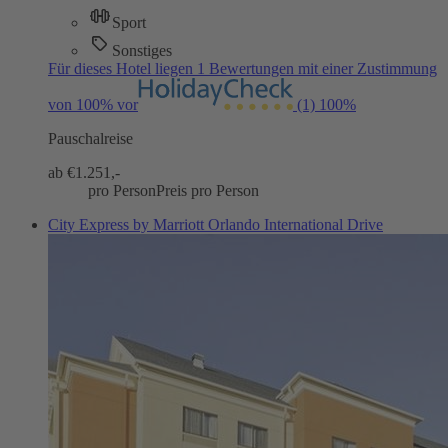
Sport
Sonstiges
Für dieses Hotel liegen 1 Bewertungen mit einer Zustimmung
von 100% vor
(1)
100%
Pauschalreise
ab €
1.251,-
pro Person
Preis pro Person
City Express by Marriott Orlando International Drive