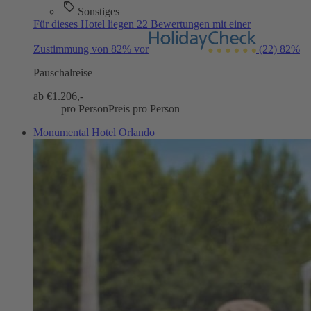
Sonstiges
Für dieses Hotel liegen 22 Bewertungen mit einer
Zustimmung von 82% vor
(22)
82%
Pauschalreise
ab €
1.206,-
pro Person
Preis pro Person
Monumental Hotel Orlando