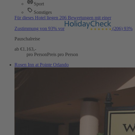
Sport
Sonstiges
Für dieses Hotel liegen 206 Bewertungen mit einer
Zustimmung von 93% vor
(206)
93%
Pauschalreise
ab €
1.163,-
pro Person
Preis pro Person
Rosen Inn at Pointe Orlando