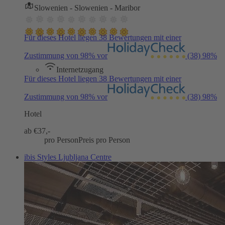
Slowenien - Slowenien - Maribor
Für dieses Hotel liegen 38 Bewertungen mit einer
Zustimmung von 98% vor
(38)
98%
Internetzugang
Für dieses Hotel liegen 38 Bewertungen mit einer
Zustimmung von 98% vor
(38)
98%
Hotel
ab €
37,-
pro Person
Preis pro Person
ibis Styles Ljubljana Centre