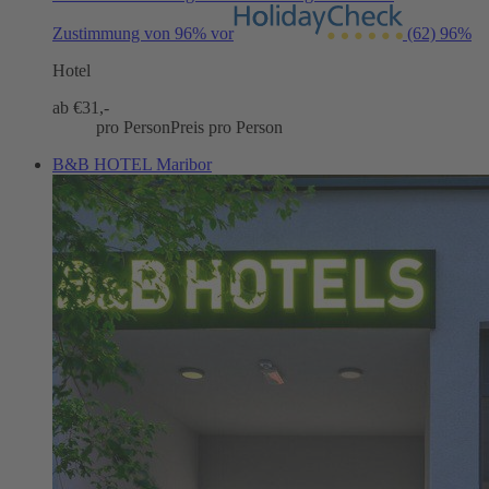
Zustimmung von 96% vor
(62)
96%
Hotel
ab €
31,-
pro Person
Preis pro Person
B&B HOTEL Maribor