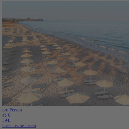
pro Person
ab €
394,-
Griechische Inseln