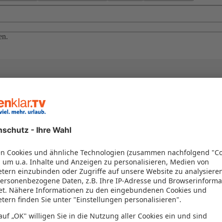
en.
buchen
s Wochenende, mildes Wetter und blühende Landschaften laden zur Auszei
age gern für einen Kurzurlaub. Buchen Sie jetzt Ihren Urlaub über Pfin