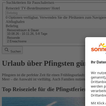
Suchkriterien für Pauschalreisen
Reiseziel/ TV-Bestellnummer/ Hotel
0 Optionen verfügbar. Verwenden Sie die Pfeiltasten zum Navigier
Abflughafen
Beliebig
Reisezeitraum & Dauer
10.08.26 - 10.11.26, 5-8 Tage
Reisende
2 Erwachsene
Suchen
Urlaub über Pfingsten günstig 
Pfingsten ist die perfekte Zeit für einen Frühlingsurlaub: Ein lange
Meer – die Auswahl ist vielfältig. Auch Familien nutzen die freien T
Top Reiseziele für die Pfingstferien