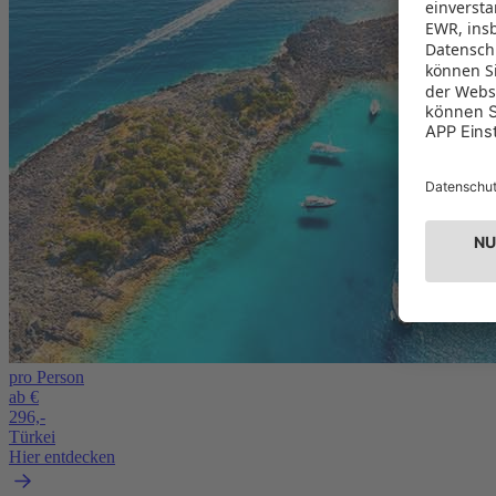
pro Person
ab €
296,-
Türkei
Hier entdecken