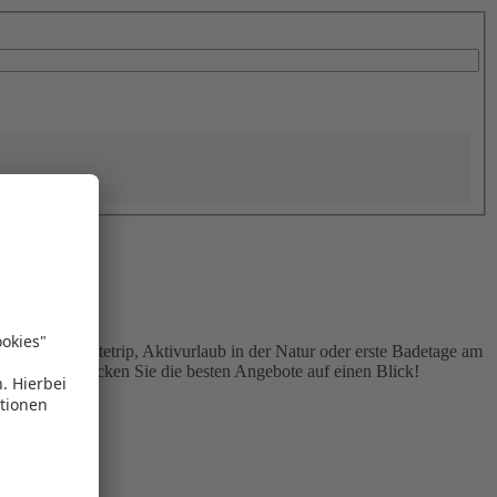
t ein. Ob Städtetrip, Aktivurlaub in der Natur oder erste Badetage am
gsten und entdecken Sie die besten Angebote auf einen Blick!