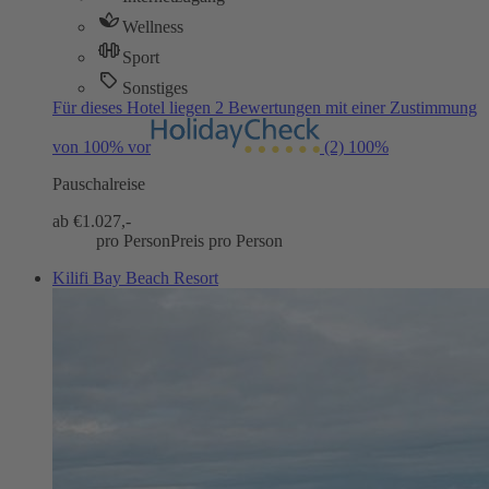
Wellness
Sport
Sonstiges
Für dieses Hotel liegen 2 Bewertungen mit einer Zustimmung
von 100% vor
(2)
100%
Pauschalreise
ab €
1.027,-
pro Person
Preis pro Person
Kilifi Bay Beach Resort