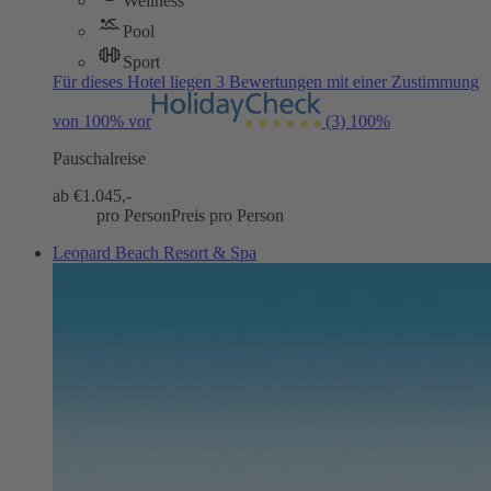
Wellness
Pool
Sport
Für dieses Hotel liegen 3 Bewertungen mit einer Zustimmung
von 100% vor
(3)
100%
Pauschalreise
ab €
1.045,-
pro Person
Preis pro Person
Leopard Beach Resort & Spa