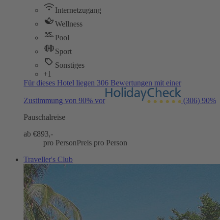
Internetzugang
Wellness
Pool
Sport
Sonstiges
+1
Für dieses Hotel liegen 306 Bewertungen mit einer
Zustimmung von 90% vor
(306)
90%
Pauschalreise
ab €
893,-
pro Person
Preis pro Person
Traveller's Club