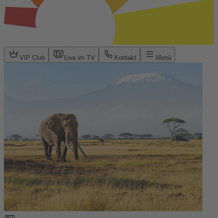
VIP Club
Live im TV
Kontakt
Menü