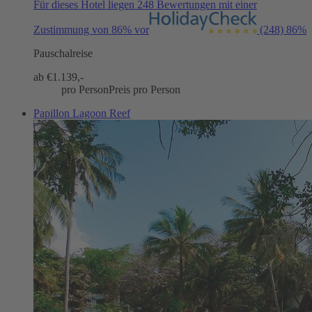
Für dieses Hotel liegen 248 Bewertungen mit einer
Zustimmung von 86% vor
(248)
86%
Pauschalreise
ab €
1.139,-
pro Person
Preis pro Person
Papillon Lagoon Reef