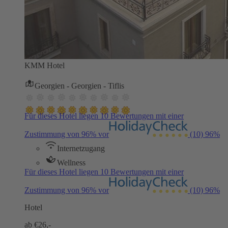
KMM Hotel
Georgien - Georgien - Tiflis
Für dieses Hotel liegen 10 Bewertungen mit einer
Zustimmung von 96% vor
(10)
96%
Internetzugang
Wellness
Für dieses Hotel liegen 10 Bewertungen mit einer
Zustimmung von 96% vor
(10)
96%
Hotel
ab €
26,-