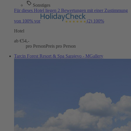
Sonstiges
Für dieses Hotel liegen 2 Bewertungen mit einer Zustimmung
von 100% vor
(2)
100%
Hotel
ab €
54,-
pro Person
Preis pro Person
Tarcin Forest Resort & Spa Sarajevo - MGallery