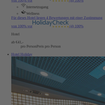
von 100% vor
(4)
100%
Internetzugang
Wellness
Für dieses Hotel liegen 4 Bewertungen mit einer Zustimmung
von 100% vor
(4)
100%
Hotel
ab €
41,-
pro Person
Preis pro Person
Hotel Holiday