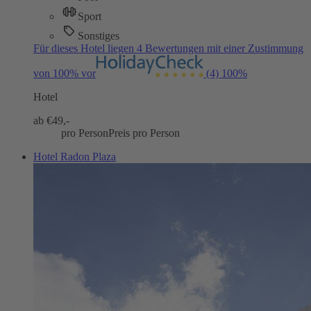
Sport
Sonstiges
Für dieses Hotel liegen 4 Bewertungen mit einer Zustimmung
von 100% vor
(4)
100%
Hotel
ab €
49,-
pro Person
Preis pro Person
Hotel Radon Plaza