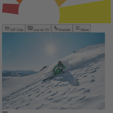
VIP Club
Live im TV
Kontakt
Menü