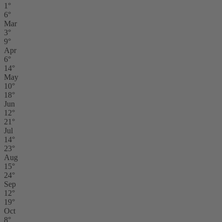
1°
6°
Mar
3°
9°
Apr
6°
14°
May
10°
18°
Jun
12°
21°
Jul
14°
23°
Aug
15°
24°
Sep
12°
19°
Oct
8°