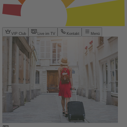
VIP Club
Live im TV
Kontakt
Menü