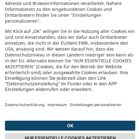
Städtereisen Neapel
Städtereisen Paris
Städtereisen Kairo
Städtereisen Amsterdam
Städtereisen Budapest
Städtereisen Stockholm
Städtereisen Salzburg
Städtereisen Mailand
Städtereisen Köln
Städtereisen Warschau
Städtereisen Athen
Städtereisen Oslo
Städtereisen San Francisco
Städtereisen Brüssel
Städtereisen Tel-Aviv
Istanbul Reisen