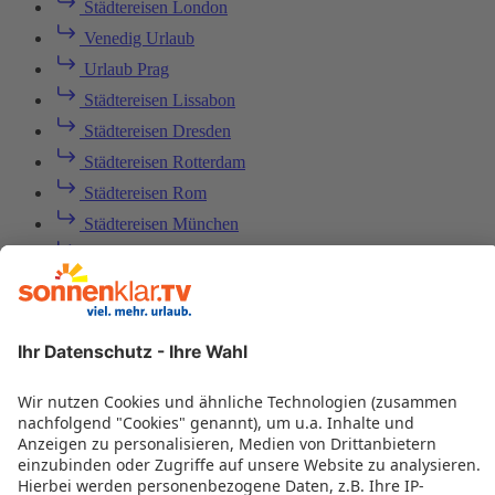
Städtereisen London
Venedig Urlaub
Urlaub Prag
Städtereisen Lissabon
Städtereisen Dresden
Städtereisen Rotterdam
Städtereisen Rom
Städtereisen München
Städtereisen Hamburg
Städtereisen Valencia
Städtereisen Madrid
Barcelona Urlaub
Städtereisen Berlin
Städtereisen Singapur
Städtereisen Wien
Städtereisen St-Petersburg