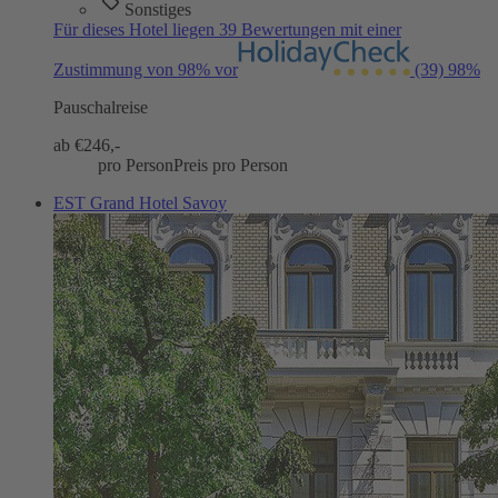
Sonstiges
Für dieses Hotel liegen 39 Bewertungen mit einer
Zustimmung von 98% vor
(39)
98%
Pauschalreise
ab €
246,-
pro Person
Preis pro Person
EST Grand Hotel Savoy