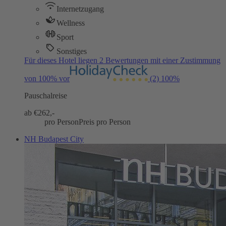
Internetzugang
Wellness
Sport
Sonstiges
Für dieses Hotel liegen 2 Bewertungen mit einer Zustimmung
von 100% vor
(2)
100%
Pauschalreise
ab €
262,-
pro Person
Preis pro Person
NH Budapest City