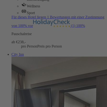
Wellness
Sport
Für dieses Hotel liegen 1 Bewertungen mit einer Zustimmung
von 100% vor
(1)
100%
Pauschalreise
ab €
238,-
pro Person
Preis pro Person
City Inn