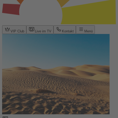
VIP Club
Live im TV
Kontakt
Menü