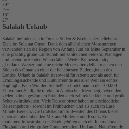
30°
Dec
18°
27°
Salalah Urlaub
Salalah befindet sich in Omans Süden & ist eines der beliebtesten
Ziele im Sultanat Oman. Dank dem alljährlichen Monsunregen
verwandelt sich die Region von Anfang Juni bis Mitte September in
eine prächtig grüne Landschaft mit zahlreichen Feldern, Plantagen
und beeindruckenden Wasserfällen. Weiße Palmenstrände,
glasklares Wasser und eine reiche Meeresartenvielfalt machen den
Süden des Oman zu einer der beliebtesten Baderegionen des
Landes. Urlaub in Salalah ist sowohl für Abenteurer als auch für
Erholungssuchende und Kulturfreunde aus aller Welt ein echtes
Highlight. Kein Wunder: Schließlich findet man in der 100.000-
Einwohner-Stadt, die direkt am Arabischen Meer liegt, neben den
vielen palmengesäumten Stränden auch zahlreiche kleine und große
Sehenswürdigkeiten. Viele Reiseanbieter haben unterschiedliche
Reiseangebote - sowohl im Frühbucher- und als auch im Last-
Minute-Bereich. Die Großstadt im Südwesten des Omans bietet
einen atemberaubenden Mix aus Moderne und Exotik. Zur
modernen Infrastruktur der Stadt gehören auch ein Internationaler
Flughafen und ein großer Containerhafen. Und auch Naturfreunde