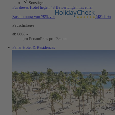
Sonstiges
Für dieses Hotel liegen 48 Bewertungen mit einer
Zustimmung von 79% vor
(48)
79%
Pauschalreise
ab €
808,-
pro Person
Preis pro Person
Fanar Hotel & Residences