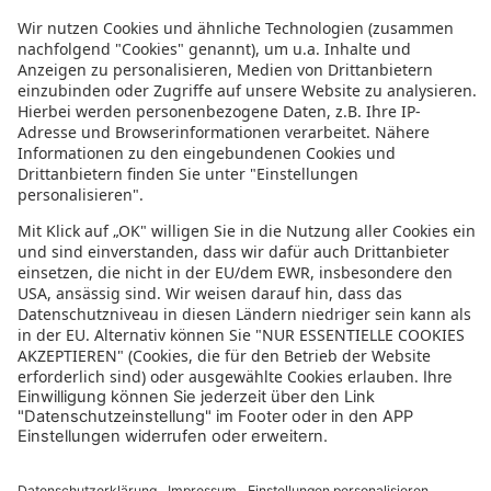
Reisende
2 Erwachsene
Suchen
Beliebte Urlaubsziele für Rundreisen
Rundreise
Europa Rundreise
Afrika Rundreise
Asien Rundreise
Südamerika Rundreise
Australien Rundreise
Rundreisen Amerika
Amerika Rundreise
Costa Rica Rundreise
Kanada Rundreise