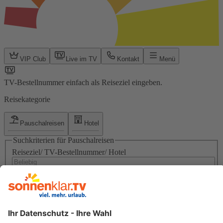
VIP Club
Live im TV
Kontakt
Menü
TV-Bestellnummer einfach als Reiseziel eingeben.
Reisekategorie
Pauschalreisen
Hotel
Suchkriterien für Pauschalreisen
Reiseziel/ TV-Bestellnummer/ Hotel
0 Optionen verfügbar. Verwenden Sie die Pfeiltasten zum
Navigieren.
Abflughafen
Beliebig
Reisezeitraum & Dauer
10.08.26 - 10.11.26, Beliebige Dauer