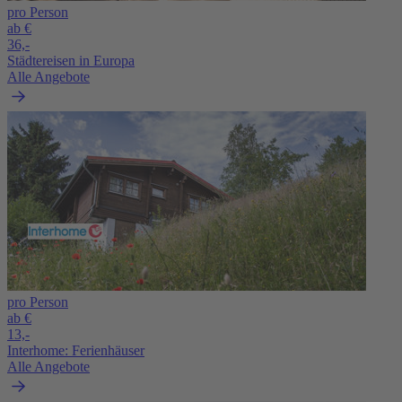
pro Person
ab €
36,-
Städtereisen in Europa
Alle Angebote
pro Person
ab €
13,-
Interhome: Ferienhäuser
Alle Angebote