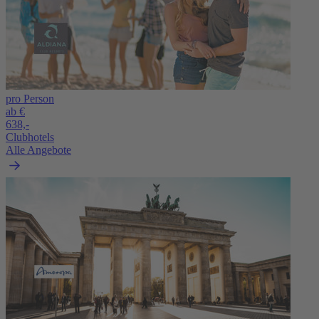
pro Person
ab €
638,-
Clubhotels
Alle Angebote