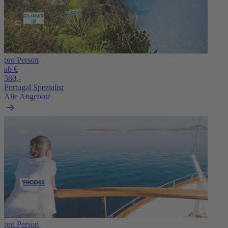
pro Person
ab €
380,-
Portugal Spezialist
Alle Angebote
pro Person