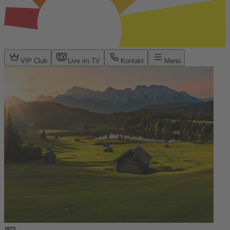
VIP Club
Live im TV
Kontakt
Menü