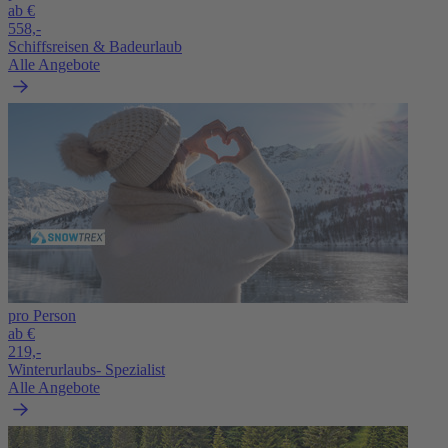
ab €
558,-
Schiffsreisen & Badeurlaub
Alle Angebote
pro Person
ab €
219,-
Winterurlaubs- Spezialist
Alle Angebote