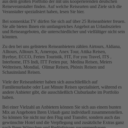
aus dem großen Portfolio der mit uns kooperierenden deutschen
Reiseveranstalter finden. Auf welche Reisearten und Ziele sich die
Veranstalter spezialisiert haben, lesen Sie hier.
Bei sonnenklar.TV dürfen Sie sich auf über 25 Reiseanbieter freuen.
Sie alle bieten Ihnen ein umfangreiches Angebot an Urlaubszielen
und Reiseangeboten, die unterschiedlicher und vielfältiger nicht sein
könnten.
Zu den bei uns gelisteten Reiseanbietern zählen Airtours, Aldiana,
Alltours, Alltours X, Ameropa, Anex Tour, Attika Reisen,
Byebye, ECCO, Ferien Touristik, FIT, For you Travel, ITS ,
Interhome, ITS Indi, ITT Ferien pur, Medina Reisen, Meiers
Weltreisen, Mondial, Olimar Reisen, Phönix Reisen und
Schauinsland Reisen.
Viele der Reiseanbieter haben sich ausschließlich auf
Familienurlaube oder Last Minute Reisen spezialisiert, während es
andere Anbieter gibt, die ausschließlich Cluburlaube im Portfolio
haben.
Bei einer Vielzahl an Anbietern können Sie sich aus einem bunten
Mix an Angeboten Ihren Urlaub ganz individuell zusammenstellen.
So können Sie nicht nur den Flug und Transfer, sondern auch das
gewünschte Hotel und die Verpflegung und zusätzliche Extras ganz
nach Ihren Wünschen und Bedürfnissen zusammenbauen.