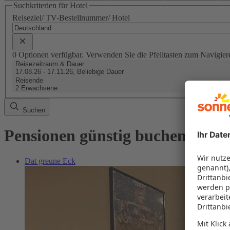
Suchkriterien für Hotel
Reiseziel/ TV-Bestellnummer/ Hotel
0 Optionen verfügbar. Verwenden Sie die Pfeiltasten zum Navigier
Reisezeitraum & Dauer
17.08.26 - 17.11.26, Beliebige Dauer
Reisende
2 Erwachsene
Suchen
Pensionen günstig buchen
Dat greune Eck