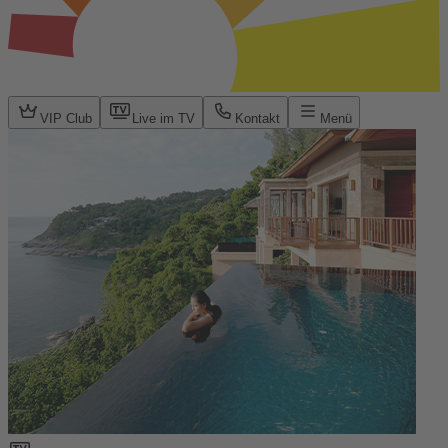
VIP Club
Live im TV
Kontakt
Menü