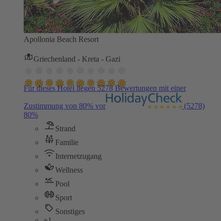
Apollonia Beach Resort
Griechenland - Kreta - Gazi
Für dieses Hotel liegen 5278 Bewertungen mit einer
Zustimmung von 80% vor
(5278)
80%
Strand
Familie
Internetzugang
Wellness
Pool
Sport
Sonstiges
+1