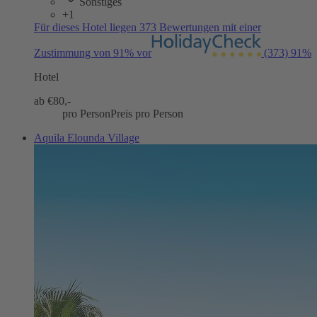
Sonstiges
+1
Für dieses Hotel liegen 373 Bewertungen mit einer
Zustimmung von 91% vor
(373)
91%
Hotel
ab €
80,-
pro Person
Preis pro Person
Aquila Elounda Village