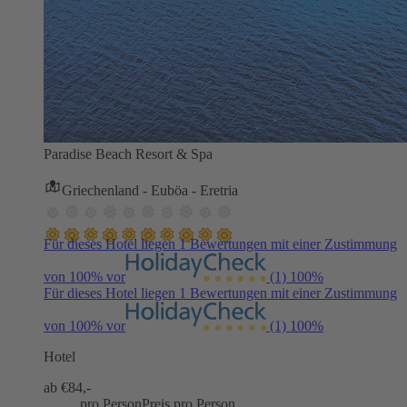
Paradise Beach Resort & Spa
Griechenland - Euböa - Eretria
Für dieses Hotel liegen 1 Bewertungen mit einer Zustimmung
von 100% vor
(1)
100%
Für dieses Hotel liegen 1 Bewertungen mit einer Zustimmung
von 100% vor
(1)
100%
Hotel
ab €
84,-
pro Person
Preis pro Person