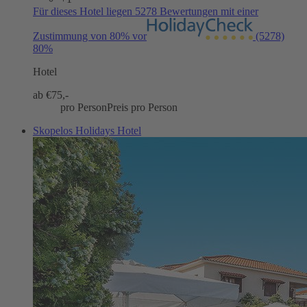
Für dieses Hotel liegen 5278 Bewertungen mit einer
Zustimmung von 80% vor
(5278)
80%
Hotel
ab €
75,-
pro Person
Preis pro Person
Skopelos Holidays Hotel