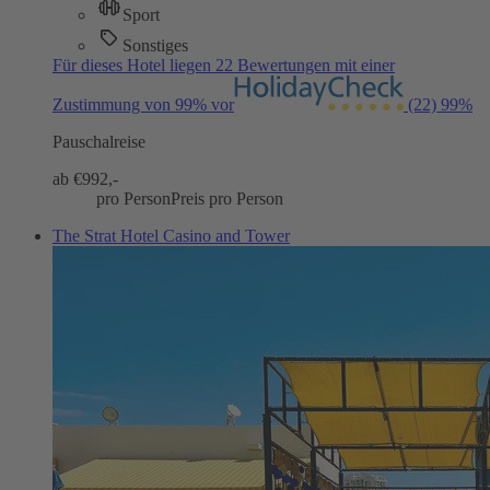
Sport
Sonstiges
Für dieses Hotel liegen 22 Bewertungen mit einer
Zustimmung von 99% vor
(22)
99%
Pauschalreise
ab €
992,-
pro Person
Preis pro Person
The Strat Hotel Casino and Tower