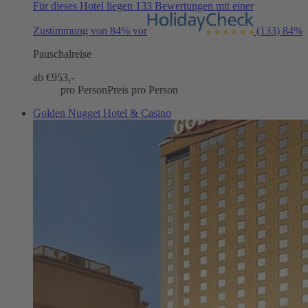
Für dieses Hotel liegen 133 Bewertungen mit einer
Zustimmung von 84% vor
(133)
84%
Pauschalreise
ab €
953,-
pro Person
Preis pro Person
Golden Nugget Hotel & Casino