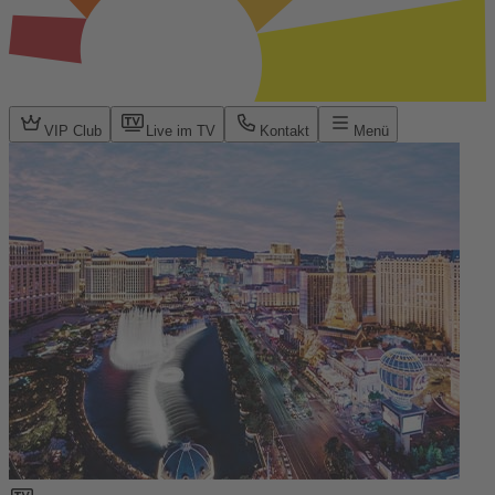
VIP Club
Live im TV
Kontakt
Menü