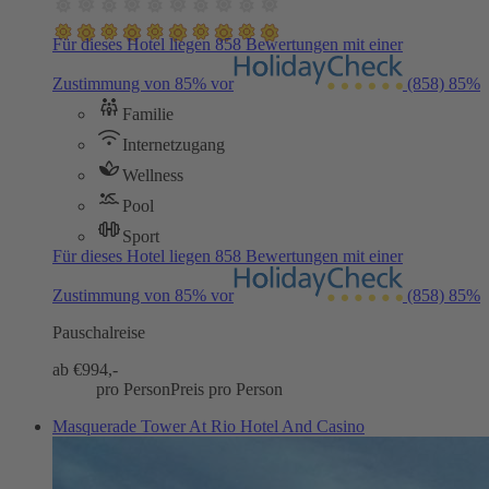
Für dieses Hotel liegen 858 Bewertungen mit einer
Zustimmung von 85% vor
(858)
85%
Familie
Internetzugang
Wellness
Pool
Sport
Für dieses Hotel liegen 858 Bewertungen mit einer
Zustimmung von 85% vor
(858)
85%
Pauschalreise
ab €
994,-
pro Person
Preis pro Person
Masquerade Tower At Rio Hotel And Casino