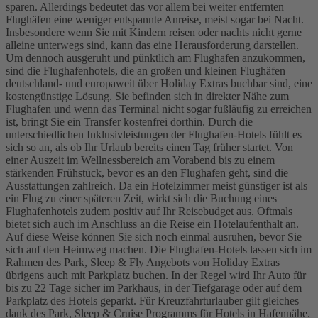
sparen. Allerdings bedeutet das vor allem bei weiter entfernten
Flughäfen eine weniger entspannte Anreise, meist sogar bei Nacht.
Insbesondere wenn Sie mit Kindern reisen oder nachts nicht gerne
alleine unterwegs sind, kann das eine Herausforderung darstellen.
Um dennoch ausgeruht und pünktlich am Flughafen anzukommen,
sind die Flughafenhotels, die an großen und kleinen Flughäfen
deutschland- und europaweit über Holiday Extras buchbar sind, eine
kostengünstige Lösung. Sie befinden sich in direkter Nähe zum
Flughafen und wenn das Terminal nicht sogar fußläufig zu erreichen
ist, bringt Sie ein Transfer kostenfrei dorthin. Durch die
unterschiedlichen Inklusivleistungen der Flughafen-Hotels fühlt es
sich so an, als ob Ihr Urlaub bereits einen Tag früher startet. Von
einer Auszeit im Wellnessbereich am Vorabend bis zu einem
stärkenden Frühstück, bevor es an den Flughafen geht, sind die
Ausstattungen zahlreich. Da ein Hotelzimmer meist günstiger ist als
ein Flug zu einer späteren Zeit, wirkt sich die Buchung eines
Flughafenhotels zudem positiv auf Ihr Reisebudget aus. Oftmals
bietet sich auch im Anschluss an die Reise ein Hotelaufenthalt an.
Auf diese Weise können Sie sich noch einmal ausruhen, bevor Sie
sich auf den Heimweg machen. Die Flughafen-Hotels lassen sich im
Rahmen des Park, Sleep & Fly Angebots von Holiday Extras
übrigens auch mit Parkplatz buchen. In der Regel wird Ihr Auto für
bis zu 22 Tage sicher im Parkhaus, in der Tiefgarage oder auf dem
Parkplatz des Hotels geparkt. Für Kreuzfahrturlauber gilt gleiches
dank des Park, Sleep & Cruise Programms für Hotels in Hafennähe.