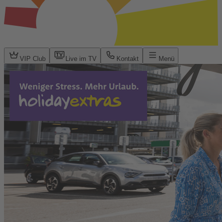
VIP Club
Live im TV
Kontakt
Menü