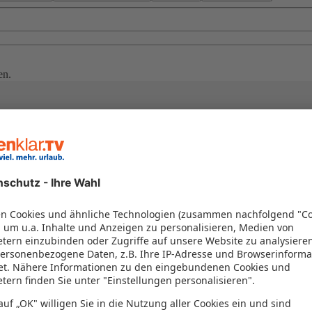
en.
ück. Direkt am Strand oder nur wenige Schritte vom Wasser entfernt a
- oder Ostsee, an der Adria in Kroatien, am Mittelmeer in Spanien oder
en Sie eine große Auswahl an schönen Ferienhäusern am Meer.
nklar.TV