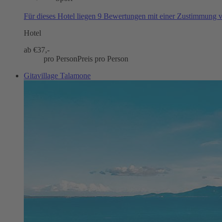
Für dieses Hotel liegen 9 Bewertungen mit einer Zustimmung
Hotel
ab €
37,-
pro Person
Preis pro Person
Gitavillage Talamone