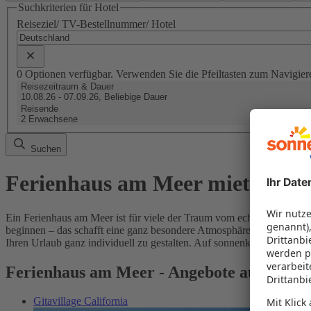
Suchkriterien für Hotel
Reiseziel/ TV-Bestellnummer/ Hotel
0 Optionen verfügbar. Verwenden Sie die Pfeiltasten zum Navigier
Reisezeitraum & Dauer
10.08.26 - 07.09.26, Beliebige Dauer
Reisende
2 Erwachsene
Suchen
Ferienhaus am Meer mieten
Ein Ferienhaus am Meer ist für viele der Traum vom echten Urlaubsgl
beginnen – das schafft eine ganz besondere Atmosphäre. Ob an der Nord
Ihren Urlaub ganz individuell zu gestalten. Auf sonnenklar.TV find
Ferienhaus am Meer - Angebote auf sonne
Gitavillage California