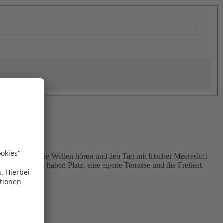
ufzuwachen, die Wellen hören und den Tag mit frischer Meeresluft
 Italien: Sie haben Platz, eine eigene Terrasse und die Freiheit,