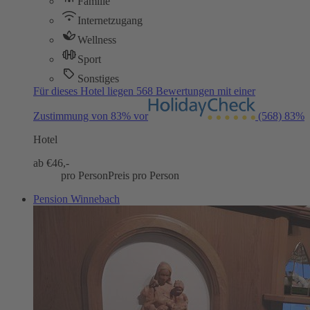
Familie
Internetzugang
Wellness
Sport
Sonstiges
Für dieses Hotel liegen 568 Bewertungen mit einer
Zustimmung von 83% vor
(568)
83%
Hotel
ab €
46,-
pro Person
Preis pro Person
Pension Winnebach