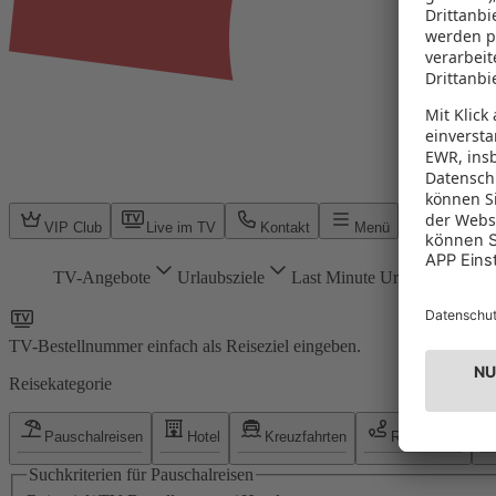
VIP Club
Live im TV
Kontakt
Menü
TV-Angebote
Urlaubsziele
Last Minute Urlaub
Reise
TV-Bestellnummer einfach als Reiseziel eingeben.
Reisekategorie
Pauschalreisen
Hotel
Kreuzfahrten
Rundreisen
Suchkriterien für Pauschalreisen