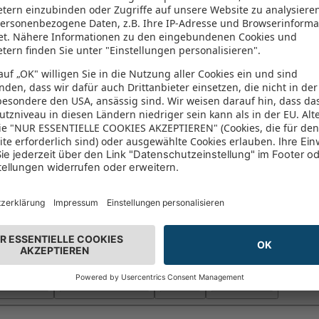
arten
Inspiration
Busreisen
Ferienwohnungen
Flüge
Mietwagen