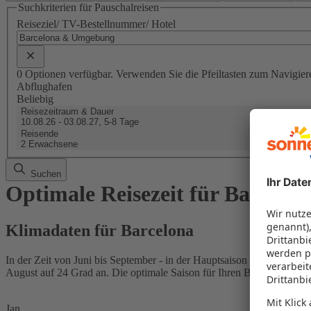
Suchkriterien für Pauschalreisen
Reiseziel/ TV-Bestellnummer/ Hotel
0 Optionen verfügbar. Verwenden Sie die Pfeiltasten zum Navigier
Abflughafen
Beliebig
Reisezeitraum & Dauer
10.08.26 - 03.08.27, 5-8 Tage
Reisende
2 Erwachsene
Suchen
Optimale Reisezeit für Barcelon
Klimadaten für Barcelona
In der Zeit von Juni bis September - in der Hauptsaison - zeigt die K
August auf 24 Grad an. Die optimale Saison für Ihren Badeurlaub in B
Jan