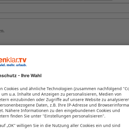
en.
a
limatabelle für Barcelona die höchsten Temperaturen an. Liegt die Durchs
arcelona erstreckt sich von Juli bis September.