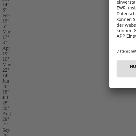
14°
6°
Feb
15°
6°
Mar
17°
8°
Apr
19°
10°
May
22°
14°
Jun
26°
18°
Jul
28°
20°
Aug
29°
21°
Sep
26°