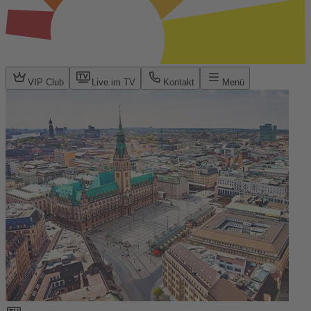
VIP Club
Live im TV
Kontakt
Menü