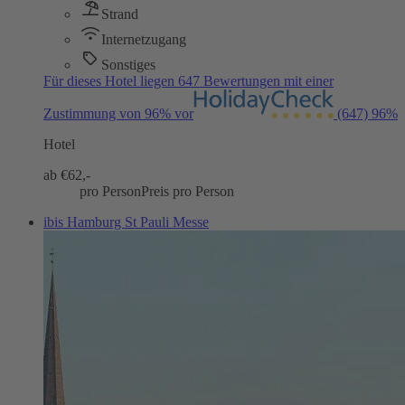
Strand
Internetzugang
Sonstiges
Für dieses Hotel liegen 647 Bewertungen mit einer
Zustimmung von 96% vor
(647)
96%
Hotel
ab €
62,-
pro Person
Preis pro Person
ibis Hamburg St Pauli Messe