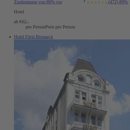
Zustimmung von 89% vor
(472)
89%
Hotel
ab €
62,-
pro Person
Preis pro Person
Hotel Fürst Bismarck