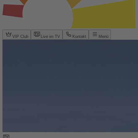
VIP Club
Live im TV
Kontakt
Menü