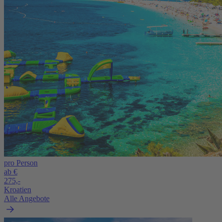
pro Person
ab €
275,-
Kroatien
Alle Angebote