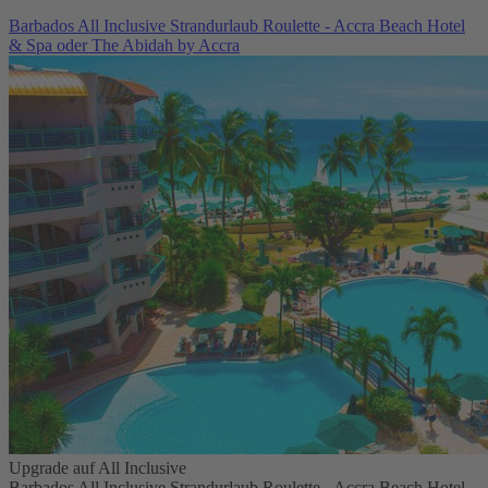
Barbados All Inclusive Strandurlaub Roulette - Accra Beach Hotel
& Spa oder The Abidah by Accra
Upgrade auf All Inclusive
Barbados All Inclusive Strandurlaub Roulette - Accra Beach Hotel