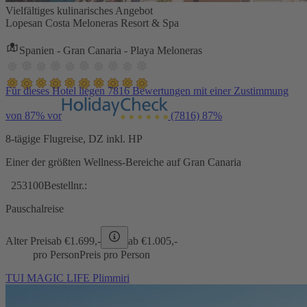
Vielfältiges kulinarisches Angebot
Lopesan Costa Meloneras Resort & Spa
Spanien - Gran Canaria - Playa Meloneras
Für dieses Hotel liegen 7816 Bewertungen mit einer Zustimmung
von 87% vor
(7816)
87%
8-tägige Flugreise, DZ inkl. HP
Einer der größten Wellness-Bereiche auf Gran Canaria
253100
Bestellnr.:
Pauschalreise
Alter Preis
ab €
1.699,-
ab €
1.005,-
pro Person
Preis pro Person
TUI MAGIC LIFE Plimmiri