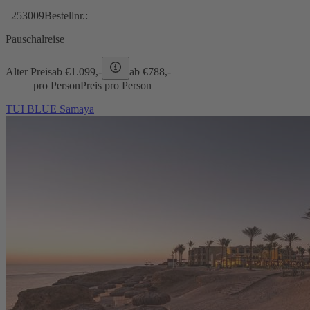
253009
Bestellnr.:
Pauschalreise
Alter Preis
ab €
1.099,-
ab €
788,-
pro Person
Preis pro Person
TUI BLUE Samaya