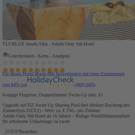
TUI BLUE Insula Alba - Adults Only Stil-Hotel
Griechenland - Kreta - Analipsis
Für dieses Hotel liegen 800 Bewertungen mit einer Zustimmung
von 84% vor
(800)
84%
8-tägige Flugreise, Doppelzimmer Swim-Up inkl. AI
Upgrade auf DZ Swim Up Sharing Pool (bei direkter Buchung des
Zimmertyps DZX2) - Wert: ca. € 550,- pro Zimmer
Adults Only Stil-Hotel ab 16 Jahren – Ruhige Wohlfühlatmosphäre
für erholsame Urlaubstage zu zweit
253537
Bestellnr.: