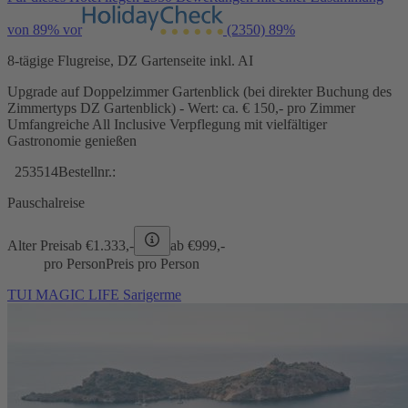
von 89% vor
(2350)
89%
8-tägige Flugreise, DZ Gartenseite inkl. AI
Upgrade auf Doppelzimmer Gartenblick (bei direkter Buchung des
Zimmertyps DZ Gartenblick) - Wert: ca. € 150,- pro Zimmer
Umfangreiche All Inclusive Verpflegung mit vielfältiger
Gastronomie genießen
253514
Bestellnr.:
Pauschalreise
Alter Preis
ab €
1.333,-
ab €
999,-
pro Person
Preis pro Person
TUI MAGIC LIFE Sarigerme