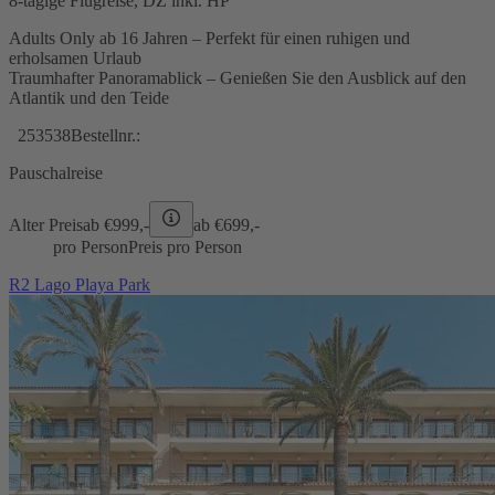
8-tägige Flugreise, DZ inkl. HP
Adults Only ab 16 Jahren – Perfekt für einen ruhigen und
erholsamen Urlaub
Traumhafter Panoramablick – Genießen Sie den Ausblick auf den
Atlantik und den Teide
253538
Bestellnr.:
Pauschalreise
Alter Preis
ab €
999,-
ab €
699,-
pro Person
Preis pro Person
R2 Lago Playa Park