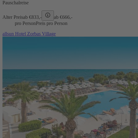
Pauschalreise
Alter Preis
ab €
833,-
ab €
666,-
pro Person
Preis pro Person
allsun Hotel Zorbas Village