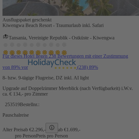
Ausflugspaket geschenkt
Kiwengwa Beach Resort - Traumurlaub inkl. Safari
Tansania, Vereinigte Republik - Ostküste - Kiwengwa
Für dieses Hotel liegen 238 Bewertungen mit einer Zustimmung
von 89% vor
(238)
89%
8- bzw. 9-tägige Flugreise, DZ inkl. AI light
Upgrade auf Doppelzimmer Meerblick (nach Verfügbarkeit) i.W.v.
ca. € 134,- pro Zimmer
253519
Bestellnr.:
Pauschalreise
Alter Preis
ab €
2.296,-
ab €
1.699,-
pro Person
Preis pro Person