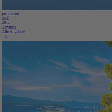
pro Person
ab €
291,-
Ägypten
Alle Angebote