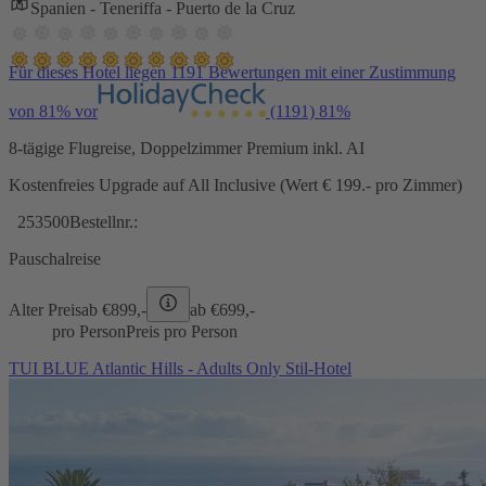
Spanien - Teneriffa - Puerto de la Cruz
Für dieses Hotel liegen 1191 Bewertungen mit einer Zustimmung
von 81% vor
(1191)
81%
8-tägige Flugreise, Doppelzimmer Premium inkl. AI
Kostenfreies Upgrade auf All Inclusive (Wert € 199.- pro Zimmer)
253500
Bestellnr.:
Pauschalreise
Alter Preis
ab €
899,-
ab €
699,-
pro Person
Preis pro Person
TUI BLUE Atlantic Hills - Adults Only Stil-Hotel