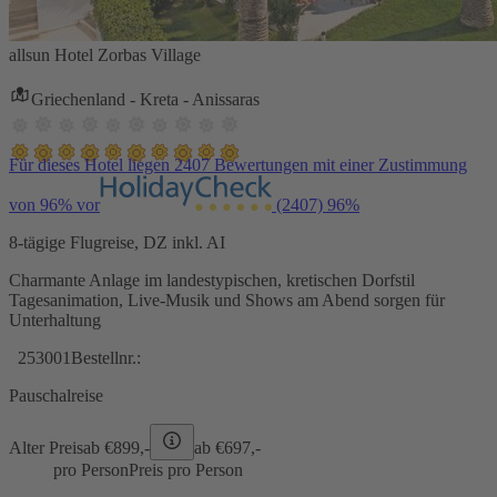
allsun Hotel Zorbas Village
Griechenland - Kreta - Anissaras
Für dieses Hotel liegen 2407 Bewertungen mit einer Zustimmung
von 96% vor
(2407)
96%
8-tägige Flugreise, DZ inkl. AI
Charmante Anlage im landestypischen, kretischen Dorfstil
Tagesanimation, Live-Musik und Shows am Abend sorgen für
Unterhaltung
253001
Bestellnr.:
Pauschalreise
Alter Preis
ab €
899,-
ab €
697,-
pro Person
Preis pro Person