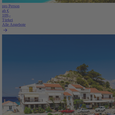
pro Person
ab €
109,-
Türkei
Alle Angebote