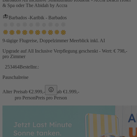
& Spa oder The Abidah by Accra
Barbados -Karibik - Barbados
9-tägige Flugreise, Doppelzimmer Meerblick inkl. AI
Upgrade auf All Inclusive Verpflegung geschenkt - Wert: € 798,-
pro Zimmer
253464
Bestellnr.:
Pauschalreise
Alter Preis
ab €
2.999,-
ab €
1.999,-
pro Person
Preis pro Person