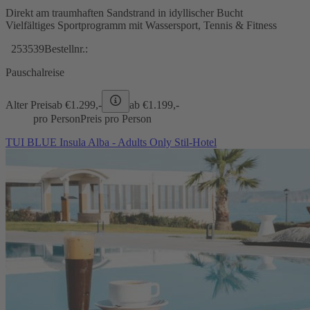
Direkt am traumhaften Sandstrand in idyllischer Bucht
Vielfältiges Sportprogramm mit Wassersport, Tennis & Fitness
253539
Bestellnr.:
Pauschalreise
Alter Preis
ab €
1.299,-
ab €
1.199,-
pro Person
Preis pro Person
TUI BLUE Insula Alba - Adults Only Stil-Hotel