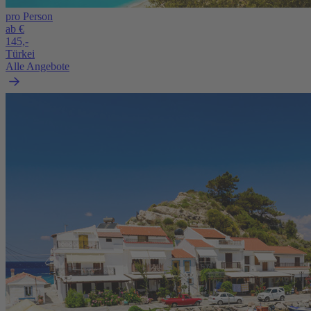
pro Person
ab €
145,-
Türkei
Alle Angebote