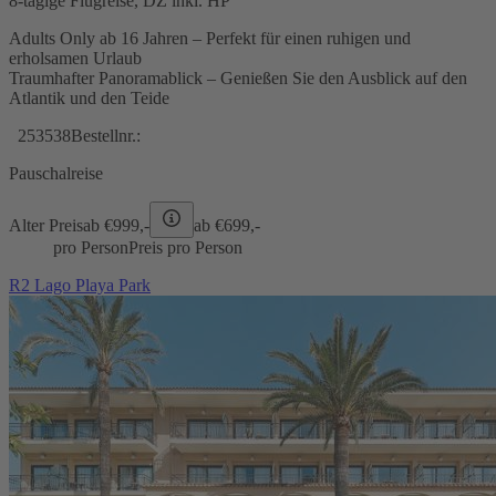
8-tägige Flugreise, DZ inkl. HP
Adults Only ab 16 Jahren – Perfekt für einen ruhigen und
erholsamen Urlaub
Traumhafter Panoramablick – Genießen Sie den Ausblick auf den
Atlantik und den Teide
253538
Bestellnr.:
Pauschalreise
Alter Preis
ab €
999,-
ab €
699,-
pro Person
Preis pro Person
R2 Lago Playa Park