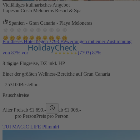
Vielfältiges kulinarisches Angebot
Lopesan Costa Meloneras Resort & Spa
Spanien - Gran Canaria - Playa Meloneras
Für dieses Hotel liegen 7793 Bewertungen mit einer Zustimmung
von 87% vor
(7793)
87%
8-tägige Flugreise, DZ inkl. HP
Einer der größten Wellness-Bereiche auf Gran Canaria
253100
Bestellnr.:
Pauschalreise
Alter Preis
ab €
1.699,-
ab €
1.005,-
pro Person
Preis pro Person
TUI MAGIC LIFE Plimmiri