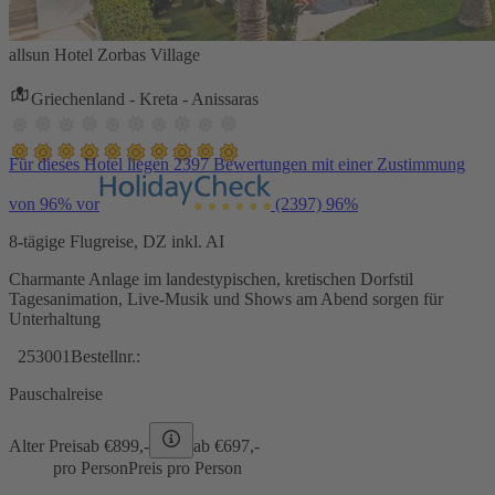
allsun Hotel Zorbas Village
Griechenland - Kreta - Anissaras
Für dieses Hotel liegen 2397 Bewertungen mit einer Zustimmung
von 96% vor
(2397)
96%
8-tägige Flugreise, DZ inkl. AI
Charmante Anlage im landestypischen, kretischen Dorfstil
Tagesanimation, Live-Musik und Shows am Abend sorgen für
Unterhaltung
253001
Bestellnr.:
Pauschalreise
Alter Preis
ab €
899,-
ab €
697,-
pro Person
Preis pro Person