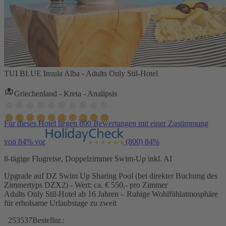
TUI BLUE Insula Alba - Adults Only Stil-Hotel
Griechenland - Kreta - Analipsis
Für dieses Hotel liegen 800 Bewertungen mit einer Zustimmung
von 84% vor
(800)
84%
8-tägige Flugreise, Doppelzimmer Swim-Up inkl. AI
Upgrade auf DZ Swim Up Sharing Pool (bei direkter Buchung des
Zimmertyps DZX2) - Wert: ca. € 550,- pro Zimmer
Adults Only Stil-Hotel ab 16 Jahren – Ruhige Wohlfühlatmosphäre
für erholsame Urlaubstage zu zweit
253537
Bestellnr.: