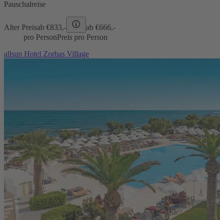
Pauschalreise
Alter Preis
ab €
833,-
ab €
666,-
pro Person
Preis pro Person
allsun Hotel Zorbas Village