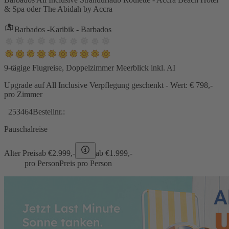
& Spa oder The Abidah by Accra
Barbados -Karibik - Barbados
9-tägige Flugreise, Doppelzimmer Meerblick inkl. AI
Upgrade auf All Inclusive Verpflegung geschenkt - Wert: € 798,-
pro Zimmer
253464
Bestellnr.:
Pauschalreise
Alter Preis
ab €
2.999,-
ab €
1.999,-
pro Person
Preis pro Person