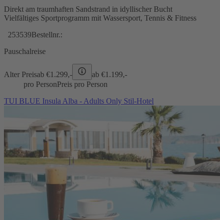
Direkt am traumhaften Sandstrand in idyllischer Bucht
Vielfältiges Sportprogramm mit Wassersport, Tennis & Fitness
253539
Bestellnr.:
Pauschalreise
Alter Preis
ab €
1.299,-
ab €
1.199,-
pro Person
Preis pro Person
TUI BLUE Insula Alba - Adults Only Stil-Hotel