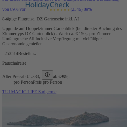
von 89% vor
(2346)
89%
8-tägige Flugreise, DZ Gartenseite inkl. AI
Upgrade auf Doppelzimmer Gartenblick (bei direkter Buchung des
Zimmertyps DZ Gartenblick) - Wert: ca. € 150,- pro Zimmer
Umfangreiche All Inclusive Verpflegung mit vielfältiger
Gastronomie genießen
253514
Bestellnr.:
Pauschalreise
Alter Preis
ab €
1.333,-
ab €
999,-
pro Person
Preis pro Person
TUI MAGIC LIFE Sarigerme