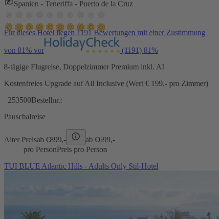
Spanien - Teneriffa - Puerto de la Cruz
Für dieses Hotel liegen 1191 Bewertungen mit einer Zustimmung
von 81% vor
(1191)
81%
8-tägige Flugreise, Doppelzimmer Premium inkl. AI
Kostenfreies Upgrade auf All Inclusive (Wert € 199.- pro Zimmer)
253500
Bestellnr.:
Pauschalreise
Alter Preis
ab €
899,-
ab €
699,-
pro Person
Preis pro Person
TUI BLUE Atlantic Hills - Adults Only Stil-Hotel