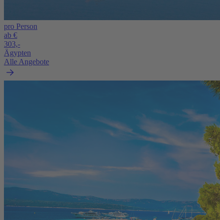
pro Person
ab €
303,-
Ägypten
Alle Angebote