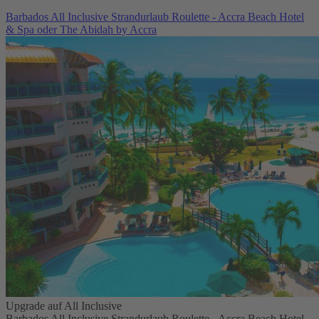
Barbados All Inclusive Strandurlaub Roulette - Accra Beach Hotel
& Spa oder The Abidah by Accra
Upgrade auf All Inclusive
Barbados All Inclusive Strandurlaub Roulette - Accra Beach Hotel