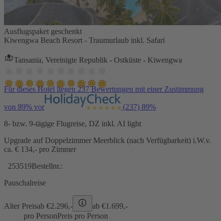
Ausflugspaket geschenkt
Kiwengwa Beach Resort - Traumurlaub inkl. Safari
Tansania, Vereinigte Republik - Ostküste - Kiwengwa
Für dieses Hotel liegen 237 Bewertungen mit einer Zustimmung
von 89% vor
(237)
89%
8- bzw. 9-tägige Flugreise, DZ inkl. AI light
Upgrade auf Doppelzimmer Meerblick (nach Verfügbarkeit) i.W.v.
ca. € 134,- pro Zimmer
253519
Bestellnr.:
Pauschalreise
Alter Preis
ab €
2.296,-
ab €
1.699,-
pro Person
Preis pro Person