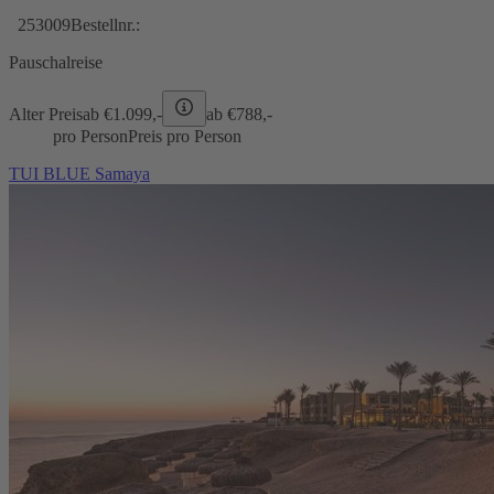
253009
Bestellnr.:
Pauschalreise
Alter Preis
ab €
1.099,-
ab €
788,-
pro Person
Preis pro Person
TUI BLUE Samaya