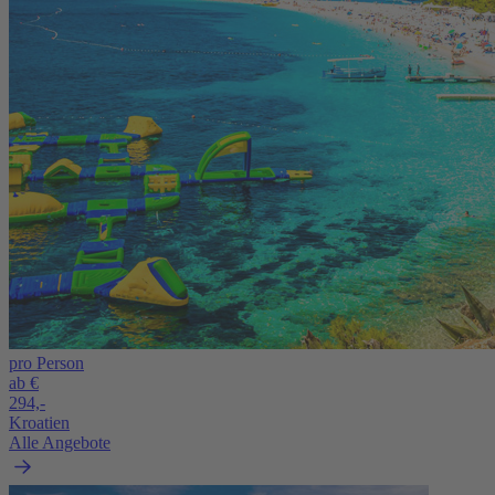
pro Person
ab €
294,-
Kroatien
Alle Angebote