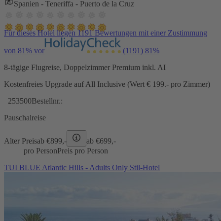
Spanien - Teneriffa - Puerto de la Cruz
Für dieses Hotel liegen 1191 Bewertungen mit einer Zustimmung
von 81% vor
(1191)
81%
8-tägige Flugreise, Doppelzimmer Premium inkl. AI
Kostenfreies Upgrade auf All Inclusive (Wert € 199.- pro Zimmer)
253500
Bestellnr.:
Pauschalreise
Alter Preis
ab €
899,-
ab €
699,-
pro Person
Preis pro Person
TUI BLUE Atlantic Hills - Adults Only Stil-Hotel