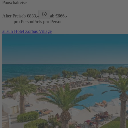
Pauschalreise
Alter Preis
ab €
833,-
ab €
666,-
pro Person
Preis pro Person
allsun Hotel Zorbas Village