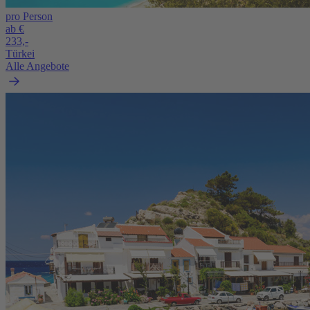
pro Person
ab €
233,-
Türkei
Alle Angebote