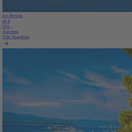
pro Person
ab €
291,-
Ägypten
Alle Angebote