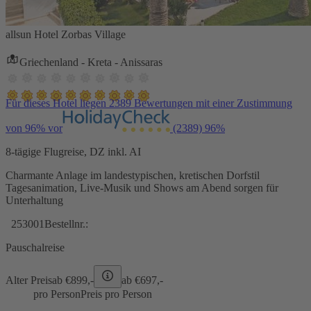
allsun Hotel Zorbas Village
Griechenland - Kreta - Anissaras
Für dieses Hotel liegen 2389 Bewertungen mit einer Zustimmung
von 96% vor
(2389)
96%
8-tägige Flugreise, DZ inkl. AI
Charmante Anlage im landestypischen, kretischen Dorfstil
Tagesanimation, Live-Musik und Shows am Abend sorgen für
Unterhaltung
253001
Bestellnr.:
Pauschalreise
Alter Preis
ab €
899,-
ab €
697,-
pro Person
Preis pro Person