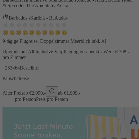
& Spa oder The Abidah by Accra
Barbados -Karibik - Barbados
9-tägige Flugreise, Doppelzimmer Meerblick inkl. AI
Upgrade auf All Inclusive Verpflegung geschenkt - Wert: € 798,-
pro Zimmer
253464
Bestellnr.:
Pauschalreise
Alter Preis
ab €
2.999,-
ab €
1.999,-
pro Person
Preis pro Person