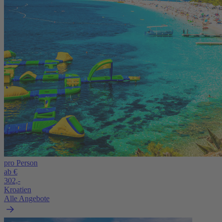
pro Person
ab €
302,-
Kroatien
Alle Angebote