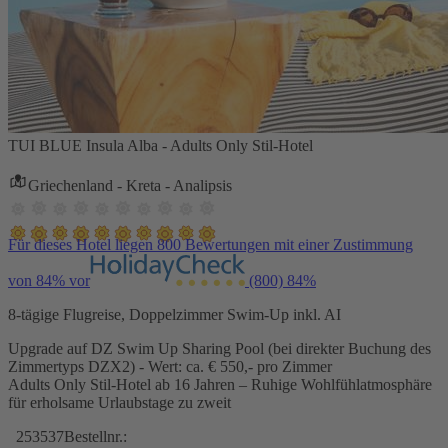
TUI BLUE Insula Alba - Adults Only Stil-Hotel
Griechenland - Kreta - Analipsis
Für dieses Hotel liegen 800 Bewertungen mit einer Zustimmung
von 84% vor
(800)
84%
8-tägige Flugreise, Doppelzimmer Swim-Up inkl. AI
Upgrade auf DZ Swim Up Sharing Pool (bei direkter Buchung des
Zimmertyps DZX2) - Wert: ca. € 550,- pro Zimmer
Adults Only Stil-Hotel ab 16 Jahren – Ruhige Wohlfühlatmosphäre
für erholsame Urlaubstage zu zweit
253537
Bestellnr.: