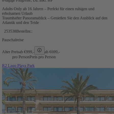
8-tägige Flugreise, DZ inkl. HP
Adults Only ab 16 Jahren – Perfekt für einen ruhigen und
erholsamen Urlaub
Traumhafter Panoramablick – Genießen Sie den Ausblick auf den
Atlantik und den Teide
253538
Bestellnr.:
Pauschalreise
Alter Preis
ab €
999,-
ab €
699,-
pro Person
Preis pro Person
R2 Lago Playa Park