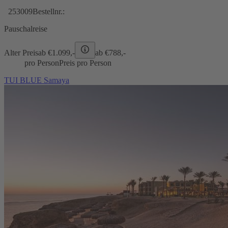
253009
Bestellnr.:
Pauschalreise
Alter Preis
ab €
1.099,-
ab €
788,-
pro Person
Preis pro Person
TUI BLUE Samaya