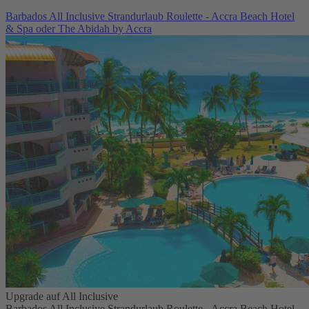
Barbados All Inclusive Strandurlaub Roulette - Accra Beach Hotel
& Spa oder The Abidah by Accra
Upgrade auf All Inclusive
Barbados All Inclusive Strandurlaub Roulette - Accra Beach Hotel