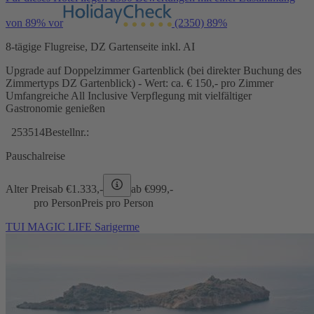
von 89% vor
(2350)
89%
8-tägige Flugreise, DZ Gartenseite inkl. AI
Upgrade auf Doppelzimmer Gartenblick (bei direkter Buchung des
Zimmertyps DZ Gartenblick) - Wert: ca. € 150,- pro Zimmer
Umfangreiche All Inclusive Verpflegung mit vielfältiger
Gastronomie genießen
253514
Bestellnr.:
Pauschalreise
Alter Preis
ab €
1.333,-
ab €
999,-
pro Person
Preis pro Person
TUI MAGIC LIFE Sarigerme