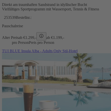
Direkt am traumhaften Sandstrand in idyllischer Bucht
Vielfältiges Sportprogramm mit Wassersport, Tennis & Fitness
253539
Bestellnr.:
Pauschalreise
Alter Preis
ab €
1.299,-
ab €
1.199,-
pro Person
Preis pro Person
TUI BLUE Insula Alba - Adults Only Stil-Hotel