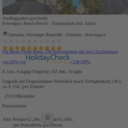
Ausflugspaket geschenkt
Kiwengwa Beach Resort - Traumurlaub inkl. Safari
Tansania, Vereinigte Republik - Ostküste - Kiwengwa
Für dieses Hotel liegen 238 Bewertungen mit einer Zustimmung
von 89% vor
(238)
89%
8- bzw. 9-tägige Flugreise, DZ inkl. AI light
Upgrade auf Doppelzimmer Meerblick (nach Verfügbarkeit) i.W.v.
ca. € 134,- pro Zimmer
253519
Bestellnr.:
Pauschalreise
Alter Preis
ab €
2.296,-
ab €
1.699,-
pro Person
Preis pro Person