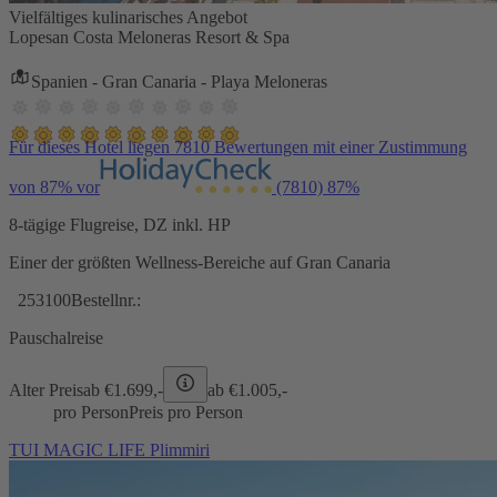
Vielfältiges kulinarisches Angebot
Lopesan Costa Meloneras Resort & Spa
Spanien - Gran Canaria - Playa Meloneras
Für dieses Hotel liegen 7810 Bewertungen mit einer Zustimmung
von 87% vor
(7810)
87%
8-tägige Flugreise, DZ inkl. HP
Einer der größten Wellness-Bereiche auf Gran Canaria
253100
Bestellnr.:
Pauschalreise
Alter Preis
ab €
1.699,-
ab €
1.005,-
pro Person
Preis pro Person
TUI MAGIC LIFE Plimmiri