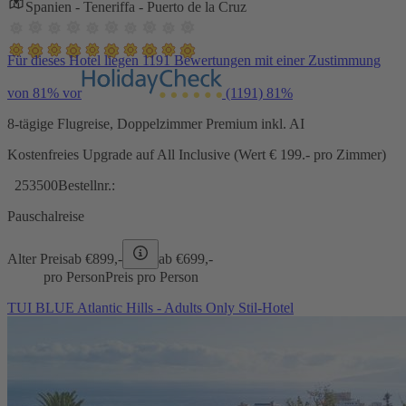
Spanien - Teneriffa - Puerto de la Cruz
Für dieses Hotel liegen 1191 Bewertungen mit einer Zustimmung
von 81% vor
(1191)
81%
8-tägige Flugreise, Doppelzimmer Premium inkl. AI
Kostenfreies Upgrade auf All Inclusive (Wert € 199.- pro Zimmer)
253500
Bestellnr.:
Pauschalreise
Alter Preis
ab €
899,-
ab €
699,-
pro Person
Preis pro Person
TUI BLUE Atlantic Hills - Adults Only Stil-Hotel