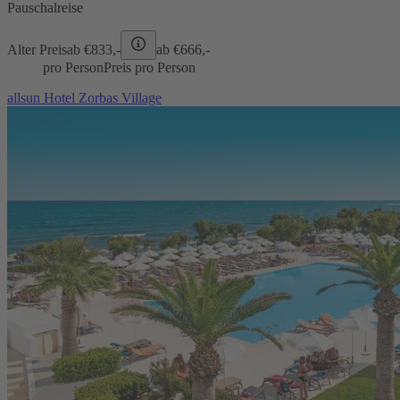
Pauschalreise
Alter Preis
ab €
833,-
ab €
666,-
pro Person
Preis pro Person
allsun Hotel Zorbas Village