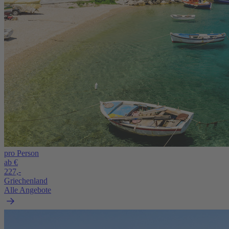
pro Person
ab €
227,-
Griechenland
Alle Angebote