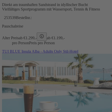
Direkt am traumhaften Sandstrand in idyllischer Bucht
Vielfältiges Sportprogramm mit Wassersport, Tennis & Fitness
253539
Bestellnr.:
Pauschalreise
Alter Preis
ab €
1.299,-
ab €
1.199,-
pro Person
Preis pro Person
TUI BLUE Insula Alba - Adults Only Stil-Hotel