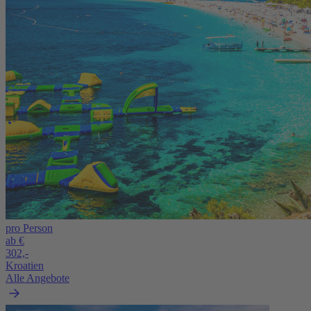
pro Person
ab €
302,-
Kroatien
Alle Angebote