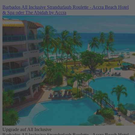
Barbados All Inclusive Strandurlaub Roulette - Accra Beach Hotel
& Spa oder The Abidah by Accra
Upgrade auf All Inclusive
Barbados All Inclusive Strandurlaub Roulette - Accra Beach Hotel