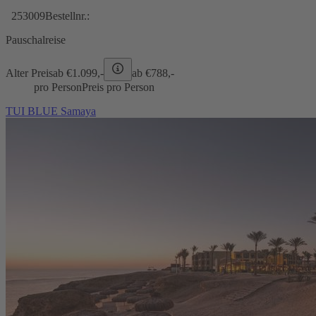
253009
Bestellnr.:
Pauschalreise
Alter Preis
ab €
1.099,-
ab €
788,-
pro Person
Preis pro Person
TUI BLUE Samaya