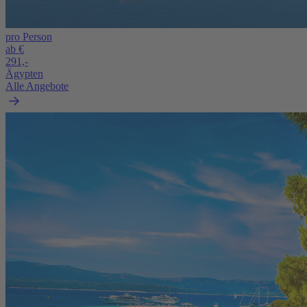
pro Person
ab €
291,-
Ägypten
Alle Angebote