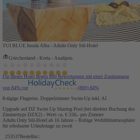
TUI BLUE Insula Alba - Adults Only Stil-Hotel
Griechenland - Kreta - Analipsis
Für dieses Hotel liegen 800 Bewertungen mit einer Zustimmung
von 84% vor
(800)
84%
8-tägige Flugreise, Doppelzimmer Swim-Up inkl. AI
Upgrade auf DZ Swim Up Sharing Pool (bei direkter Buchung des
Zimmertyps DZX2) - Wert: ca. € 550,- pro Zimmer
Adults Only Stil-Hotel ab 16 Jahren – Ruhige Wohlfühlatmosphäre
für erholsame Urlaubstage zu zweit
253537
Bestellnr.: