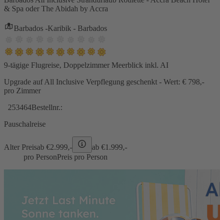
& Spa oder The Abidah by Accra
Barbados -Karibik - Barbados
9-tägige Flugreise, Doppelzimmer Meerblick inkl. AI
Upgrade auf All Inclusive Verpflegung geschenkt - Wert: € 798,-
pro Zimmer
253464
Bestellnr.:
Pauschalreise
Alter Preis
ab €
2.999,-
ab €
1.999,-
pro Person
Preis pro Person