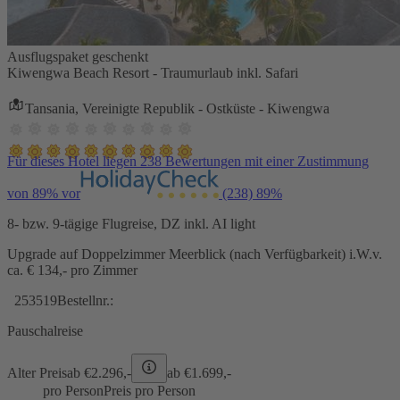
Ausflugspaket geschenkt
Kiwengwa Beach Resort - Traumurlaub inkl. Safari
Tansania, Vereinigte Republik - Ostküste - Kiwengwa
Für dieses Hotel liegen 238 Bewertungen mit einer Zustimmung
von 89% vor
(238)
89%
8- bzw. 9-tägige Flugreise, DZ inkl. AI light
Upgrade auf Doppelzimmer Meerblick (nach Verfügbarkeit) i.W.v.
ca. € 134,- pro Zimmer
253519
Bestellnr.:
Pauschalreise
Alter Preis
ab €
2.296,-
ab €
1.699,-
pro Person
Preis pro Person