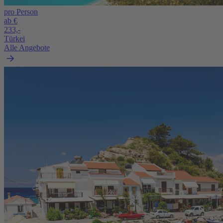
pro Person
ab €
233,-
Türkei
Alle Angebote