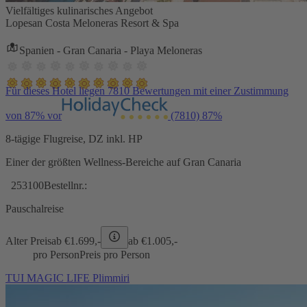
Vielfältiges kulinarisches Angebot
Lopesan Costa Meloneras Resort & Spa
Spanien - Gran Canaria - Playa Meloneras
Für dieses Hotel liegen 7810 Bewertungen mit einer Zustimmung
von 87% vor
(7810)
87%
8-tägige Flugreise, DZ inkl. HP
Einer der größten Wellness-Bereiche auf Gran Canaria
253100
Bestellnr.:
Pauschalreise
Alter Preis
ab €
1.699,-
ab €
1.005,-
pro Person
Preis pro Person
TUI MAGIC LIFE Plimmiri