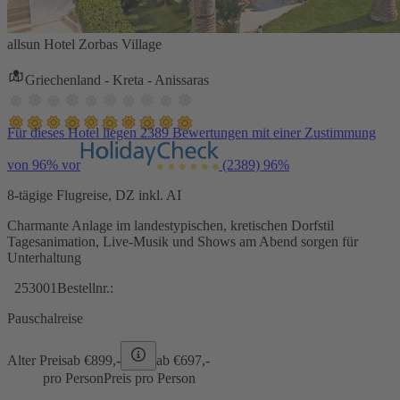
allsun Hotel Zorbas Village
Griechenland - Kreta - Anissaras
Für dieses Hotel liegen 2389 Bewertungen mit einer Zustimmung
von 96% vor
(2389)
96%
8-tägige Flugreise, DZ inkl. AI
Charmante Anlage im landestypischen, kretischen Dorfstil
Tagesanimation, Live-Musik und Shows am Abend sorgen für
Unterhaltung
253001
Bestellnr.:
Pauschalreise
Alter Preis
ab €
899,-
ab €
697,-
pro Person
Preis pro Person