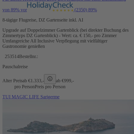
von 89% vor
(2350)
89%
8-tägige Flugreise, DZ Gartenseite inkl. AI
Upgrade auf Doppelzimmer Gartenblick (bei direkter Buchung des
Zimmertyps DZ Gartenblick) - Wert: ca. € 150,- pro Zimmer
Umfangreiche All Inclusive Verpflegung mit vielfältiger
Gastronomie genießen
253514
Bestellnr.:
Pauschalreise
Alter Preis
ab €
1.333,-
ab €
999,-
pro Person
Preis pro Person
TUI MAGIC LIFE Sarigerme