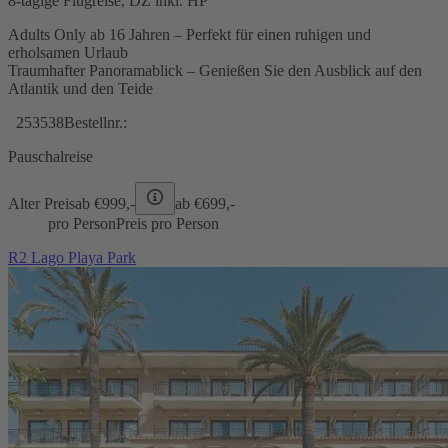
8-tägige Flugreise, DZ inkl. HP
Adults Only ab 16 Jahren – Perfekt für einen ruhigen und
erholsamen Urlaub
Traumhafter Panoramablick – Genießen Sie den Ausblick auf den
Atlantik und den Teide
253538
Bestellnr.:
Pauschalreise
Alter Preis
ab €
999,-
ab €
699,-
pro Person
Preis pro Person
R2 Lago Playa Park