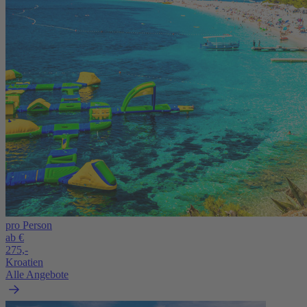
pro Person
ab €
275,-
Kroatien
Alle Angebote