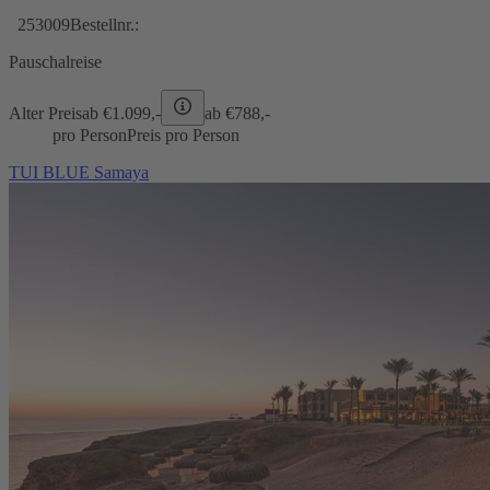
253009
Bestellnr.:
Pauschalreise
Alter Preis
ab €
1.099,-
ab €
788,-
pro Person
Preis pro Person
TUI BLUE Samaya