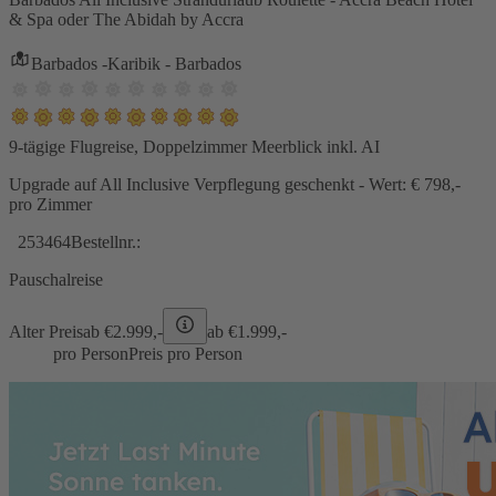
& Spa oder The Abidah by Accra
Barbados -Karibik - Barbados
9-tägige Flugreise, Doppelzimmer Meerblick inkl. AI
Upgrade auf All Inclusive Verpflegung geschenkt - Wert: € 798,-
pro Zimmer
253464
Bestellnr.:
Pauschalreise
Alter Preis
ab €
2.999,-
ab €
1.999,-
pro Person
Preis pro Person