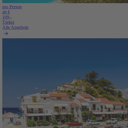
pro Person
ab €
109,-
Türkei
Alle Angebote