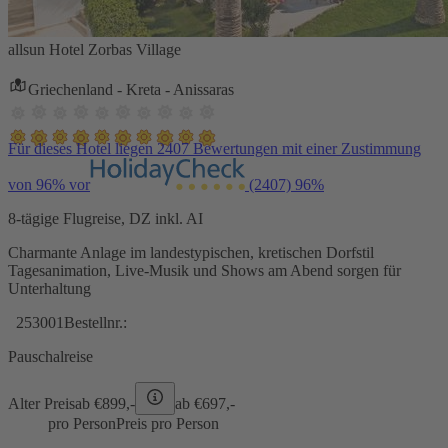
allsun Hotel Zorbas Village
Griechenland - Kreta - Anissaras
Für dieses Hotel liegen 2407 Bewertungen mit einer Zustimmung
von 96% vor
(2407)
96%
8-tägige Flugreise, DZ inkl. AI
Charmante Anlage im landestypischen, kretischen Dorfstil
Tagesanimation, Live-Musik und Shows am Abend sorgen für
Unterhaltung
253001
Bestellnr.:
Pauschalreise
Alter Preis
ab €
899,-
ab €
697,-
pro Person
Preis pro Person