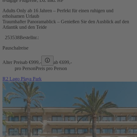
8-tägige Flugreise, DZ inkl. HP
Adults Only ab 16 Jahren – Perfekt für einen ruhigen und
erholsamen Urlaub
Traumhafter Panoramablick – Genießen Sie den Ausblick auf den
Atlantik und den Teide
253538
Bestellnr.:
Pauschalreise
Alter Preis
ab €
999,-
ab €
699,-
pro Person
Preis pro Person
R2 Lago Playa Park