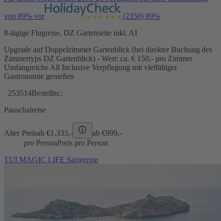
von 89% vor
(2350)
89%
8-tägige Flugreise, DZ Gartenseite inkl. AI
Upgrade auf Doppelzimmer Gartenblick (bei direkter Buchung des
Zimmertyps DZ Gartenblick) - Wert: ca. € 150,- pro Zimmer
Umfangreiche All Inclusive Verpflegung mit vielfältiger
Gastronomie genießen
253514
Bestellnr.:
Pauschalreise
Alter Preis
ab €
1.333,-
ab €
999,-
pro Person
Preis pro Person
TUI MAGIC LIFE Sarigerme