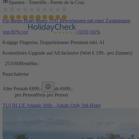
Spanien - Teneriffa - Puerto de la Cruz
Für dieses Hotel liegen 1191 Bewertungen mit einer Zustimmung
von 81% vor
(1191)
81%
8-tägige Flugreise, Doppelzimmer Premium inkl. AI
Kostenfreies Upgrade auf All Inclusive (Wert € 199.- pro Zimmer)
253500
Bestellnr.:
Pauschalreise
Alter Preis
ab €
899,-
ab €
699,-
pro Person
Preis pro Person
TUI BLUE Atlantic Hills - Adults Only Stil-Hotel