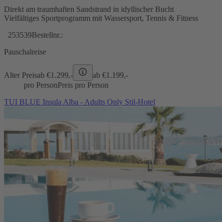
Direkt am traumhaften Sandstrand in idyllischer Bucht
Vielfältiges Sportprogramm mit Wassersport, Tennis & Fitness
253539
Bestellnr.:
Pauschalreise
Alter Preis
ab €
1.299,-
ab €
1.199,-
pro Person
Preis pro Person
TUI BLUE Insula Alba - Adults Only Stil-Hotel