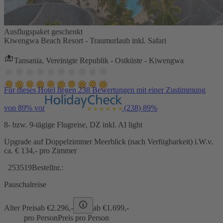
Ausflugspaket geschenkt
Kiwengwa Beach Resort - Traumurlaub inkl. Safari
Tansania, Vereinigte Republik - Ostküste - Kiwengwa
Für dieses Hotel liegen 238 Bewertungen mit einer Zustimmung
von 89% vor
(238)
89%
8- bzw. 9-tägige Flugreise, DZ inkl. AI light
Upgrade auf Doppelzimmer Meerblick (nach Verfügbarkeit) i.W.v.
ca. € 134,- pro Zimmer
253519
Bestellnr.:
Pauschalreise
Alter Preis
ab €
2.296,-
ab €
1.699,-
pro Person
Preis pro Person