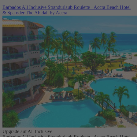
Barbados All Inclusive Strandurlaub Roulette - Accra Beach Hotel
& Spa oder The Abidah by Accra
Upgrade auf All Inclusive
Barbados All Inclusive Strandurlaub Roulette - Accra Beach Hotel