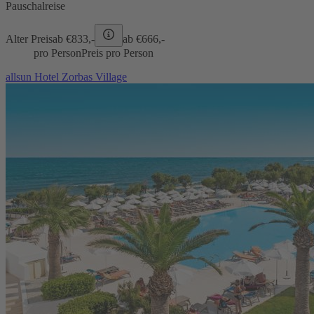
Pauschalreise
Alter Preis
ab €
833,-
ab €
666,-
pro Person
Preis pro Person
allsun Hotel Zorbas Village