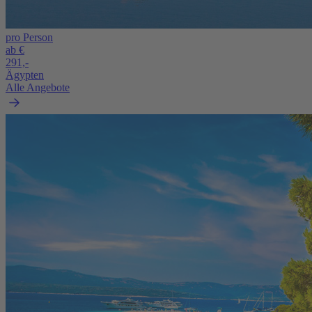
pro Person
ab €
291,-
Ägypten
Alle Angebote