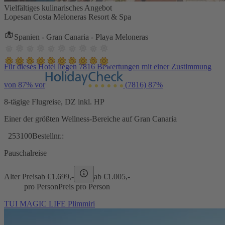
Vielfältiges kulinarisches Angebot
Lopesan Costa Meloneras Resort & Spa
Spanien - Gran Canaria - Playa Meloneras
Für dieses Hotel liegen 7816 Bewertungen mit einer Zustimmung
von 87% vor
(7816)
87%
8-tägige Flugreise, DZ inkl. HP
Einer der größten Wellness-Bereiche auf Gran Canaria
253100
Bestellnr.:
Pauschalreise
Alter Preis
ab €
1.699,-
ab €
1.005,-
pro Person
Preis pro Person
TUI MAGIC LIFE Plimmiri