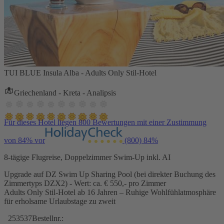
TUI BLUE Insula Alba - Adults Only Stil-Hotel
Griechenland - Kreta - Analipsis
Für dieses Hotel liegen 800 Bewertungen mit einer Zustimmung
von 84% vor
(800)
84%
8-tägige Flugreise, Doppelzimmer Swim-Up inkl. AI
Upgrade auf DZ Swim Up Sharing Pool (bei direkter Buchung des
Zimmertyps DZX2) - Wert: ca. € 550,- pro Zimmer
Adults Only Stil-Hotel ab 16 Jahren – Ruhige Wohlfühlatmosphäre
für erholsame Urlaubstage zu zweit
253537
Bestellnr.: