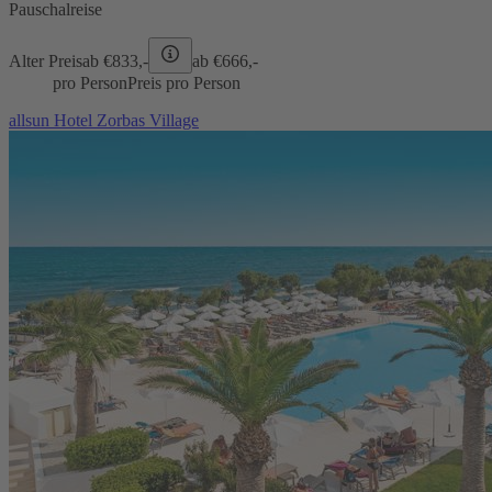
Pauschalreise
Alter Preis
ab €
833,-
ab €
666,-
pro Person
Preis pro Person
allsun Hotel Zorbas Village