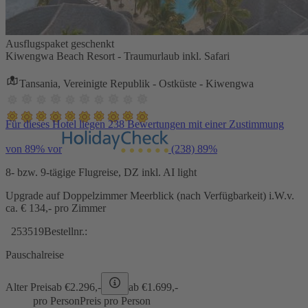
Ausflugspaket geschenkt
Kiwengwa Beach Resort - Traumurlaub inkl. Safari
Tansania, Vereinigte Republik - Ostküste - Kiwengwa
Für dieses Hotel liegen 238 Bewertungen mit einer Zustimmung
von 89% vor
(238)
89%
8- bzw. 9-tägige Flugreise, DZ inkl. AI light
Upgrade auf Doppelzimmer Meerblick (nach Verfügbarkeit) i.W.v.
ca. € 134,- pro Zimmer
253519
Bestellnr.:
Pauschalreise
Alter Preis
ab €
2.296,-
ab €
1.699,-
pro Person
Preis pro Person