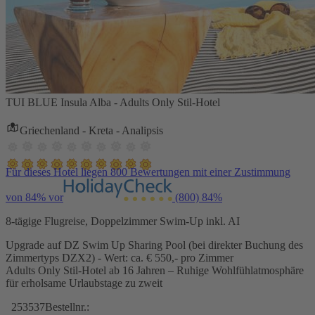
TUI BLUE Insula Alba - Adults Only Stil-Hotel
Griechenland - Kreta - Analipsis
Für dieses Hotel liegen 800 Bewertungen mit einer Zustimmung
von 84% vor
(800)
84%
8-tägige Flugreise, Doppelzimmer Swim-Up inkl. AI
Upgrade auf DZ Swim Up Sharing Pool (bei direkter Buchung des
Zimmertyps DZX2) - Wert: ca. € 550,- pro Zimmer
Adults Only Stil-Hotel ab 16 Jahren – Ruhige Wohlfühlatmosphäre
für erholsame Urlaubstage zu zweit
253537
Bestellnr.: