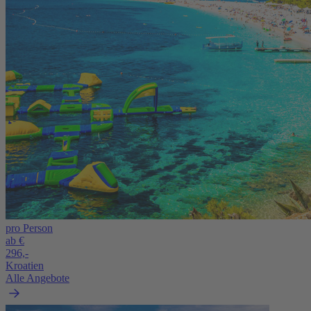
pro Person
ab €
296,-
Kroatien
Alle Angebote