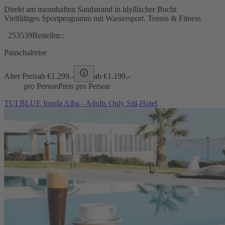
Direkt am traumhaften Sandstrand in idyllischer Bucht
Vielfältiges Sportprogramm mit Wassersport, Tennis & Fitness
253539
Bestellnr.:
Pauschalreise
Alter Preis
ab €
1.299,-
ab €
1.199,-
pro Person
Preis pro Person
TUI BLUE Insula Alba - Adults Only Stil-Hotel