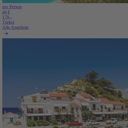
pro Person
ab €
179,-
Türkei
Alle Angebote