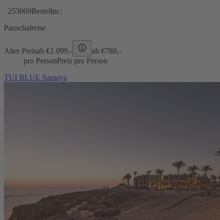
253009
Bestellnr.:
Pauschalreise
Alter Preis
ab €
1.099,-
ab €
788,-
pro Person
Preis pro Person
TUI BLUE Samaya