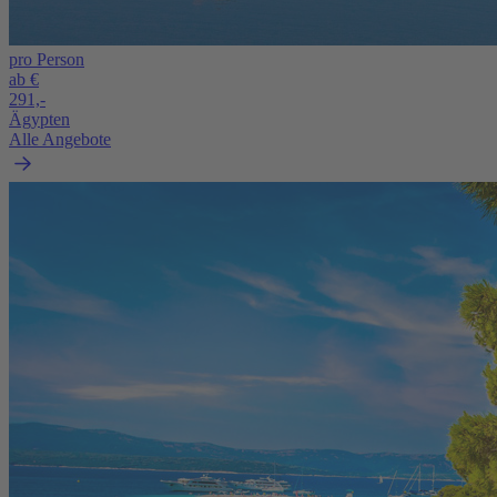
pro Person
ab €
291,-
Ägypten
Alle Angebote