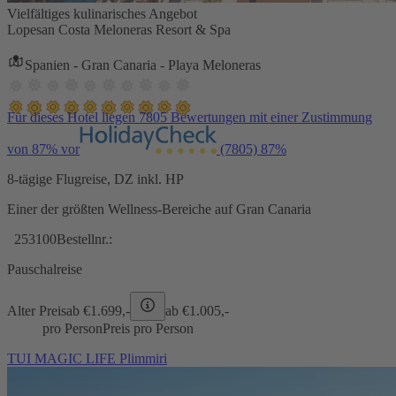
Vielfältiges kulinarisches Angebot
Lopesan Costa Meloneras Resort & Spa
Spanien - Gran Canaria - Playa Meloneras
Für dieses Hotel liegen 7805 Bewertungen mit einer Zustimmung
von 87% vor
(7805)
87%
8-tägige Flugreise, DZ inkl. HP
Einer der größten Wellness-Bereiche auf Gran Canaria
253100
Bestellnr.:
Pauschalreise
Alter Preis
ab €
1.699,-
ab €
1.005,-
pro Person
Preis pro Person
TUI MAGIC LIFE Plimmiri