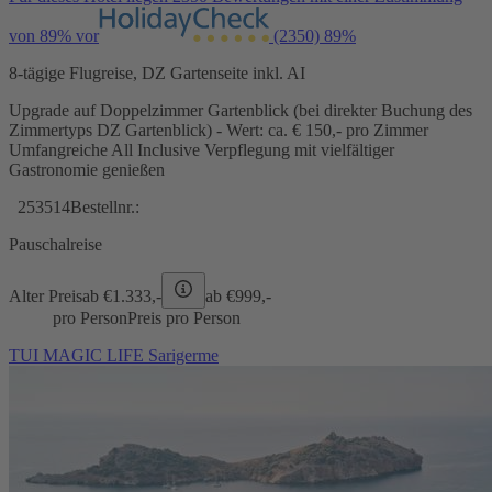
von 89% vor
(2350)
89%
8-tägige Flugreise, DZ Gartenseite inkl. AI
Upgrade auf Doppelzimmer Gartenblick (bei direkter Buchung des
Zimmertyps DZ Gartenblick) - Wert: ca. € 150,- pro Zimmer
Umfangreiche All Inclusive Verpflegung mit vielfältiger
Gastronomie genießen
253514
Bestellnr.:
Pauschalreise
Alter Preis
ab €
1.333,-
ab €
999,-
pro Person
Preis pro Person
TUI MAGIC LIFE Sarigerme