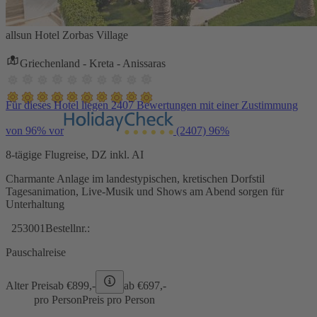
allsun Hotel Zorbas Village
Griechenland - Kreta - Anissaras
Für dieses Hotel liegen 2407 Bewertungen mit einer Zustimmung
von 96% vor
(2407)
96%
8-tägige Flugreise, DZ inkl. AI
Charmante Anlage im landestypischen, kretischen Dorfstil
Tagesanimation, Live-Musik und Shows am Abend sorgen für
Unterhaltung
253001
Bestellnr.:
Pauschalreise
Alter Preis
ab €
899,-
ab €
697,-
pro Person
Preis pro Person