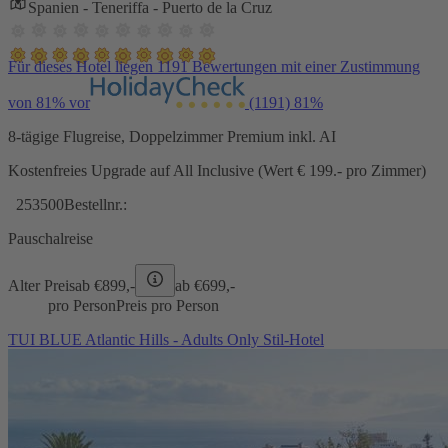
Spanien - Teneriffa - Puerto de la Cruz
Für dieses Hotel liegen 1191 Bewertungen mit einer Zustimmung
von 81% vor
(1191)
81%
8-tägige Flugreise, Doppelzimmer Premium inkl. AI
Kostenfreies Upgrade auf All Inclusive (Wert € 199.- pro Zimmer)
253500
Bestellnr.:
Pauschalreise
Alter Preis
ab €
899,-
ab €
699,-
pro Person
Preis pro Person
TUI BLUE Atlantic Hills - Adults Only Stil-Hotel