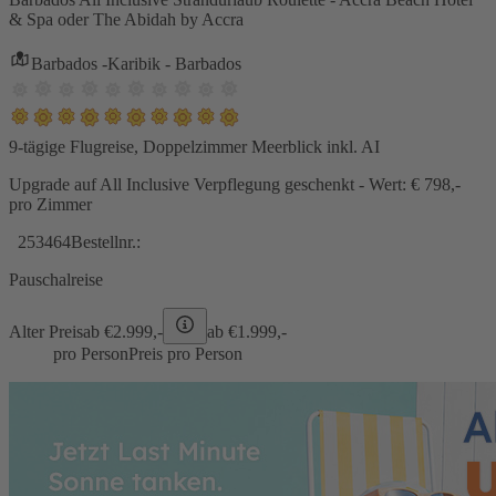
& Spa oder The Abidah by Accra
Barbados -Karibik - Barbados
9-tägige Flugreise, Doppelzimmer Meerblick inkl. AI
Upgrade auf All Inclusive Verpflegung geschenkt - Wert: € 798,-
pro Zimmer
253464
Bestellnr.:
Pauschalreise
Alter Preis
ab €
2.999,-
ab €
1.999,-
pro Person
Preis pro Person