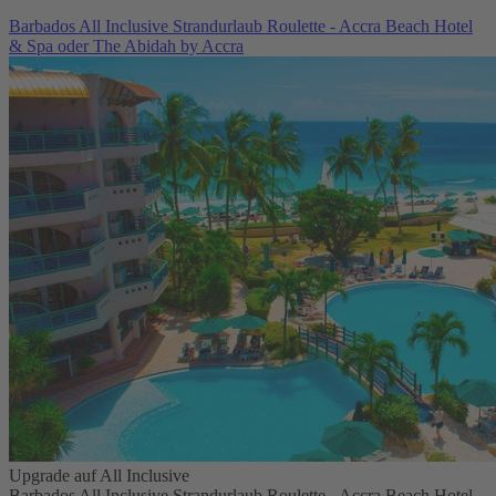
Barbados All Inclusive Strandurlaub Roulette - Accra Beach Hotel
& Spa oder The Abidah by Accra
Upgrade auf All Inclusive
Barbados All Inclusive Strandurlaub Roulette - Accra Beach Hotel