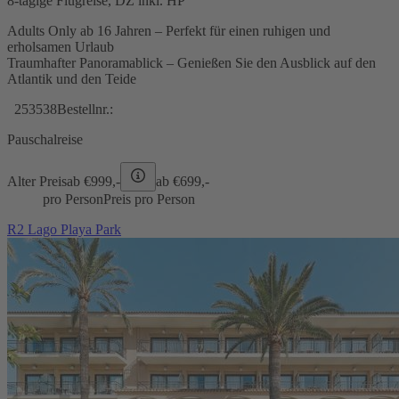
8-tägige Flugreise, DZ inkl. HP
Adults Only ab 16 Jahren – Perfekt für einen ruhigen und
erholsamen Urlaub
Traumhafter Panoramablick – Genießen Sie den Ausblick auf den
Atlantik und den Teide
253538
Bestellnr.:
Pauschalreise
Alter Preis
ab €
999,-
ab €
699,-
pro Person
Preis pro Person
R2 Lago Playa Park