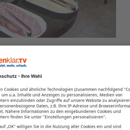
 von 98% vor
(7)
98%
 von 98% vor
(7)
98%