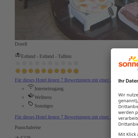
Dorell
Estland - Estland - Tallinn
Für dieses Hotel liegen 7 Bewertungen mit einer Zustimmung
Internetzugang
Wellness
Sonstiges
Für dieses Hotel liegen 7 Bewertungen mit einer Zustimmung
Pauschalreise
ab €
228,-