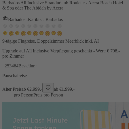
Barbados All Inclusive Strandurlaub Roulette - Accra Beach Hotel
& Spa oder The Abidah by Accra
Barbados -Karibik - Barbados
9-tägige Flugreise, Doppelzimmer Meerblick inkl. AI
Upgrade auf All Inclusive Verpflegung geschenkt - Wert: € 798,-
pro Zimmer
253464
Bestellnr.:
Pauschalreise
Alter Preis
ab €
2.999,-
ab €
1.999,-
pro Person
Preis pro Person