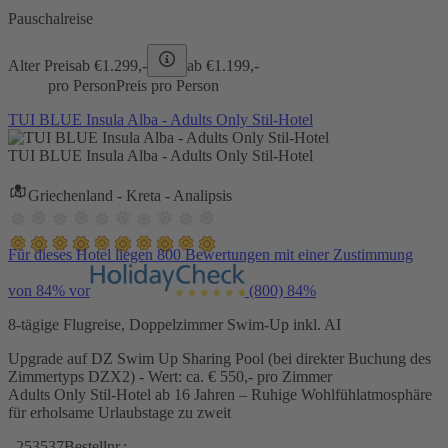
Pauschalreise
Alter Preis
ab €
1.299,-
ab €
1.199,-
pro Person
Preis pro Person
TUI BLUE Insula Alba - Adults Only Stil-Hotel
TUI BLUE Insula Alba - Adults Only Stil-Hotel
Griechenland - Kreta - Analipsis
Für dieses Hotel liegen 800 Bewertungen mit einer Zustimmung
von 84% vor
(800)
84%
8-tägige Flugreise, Doppelzimmer Swim-Up inkl. AI
Upgrade auf DZ Swim Up Sharing Pool (bei direkter Buchung des
Zimmertyps DZX2) - Wert: ca. € 550,- pro Zimmer
Adults Only Stil-Hotel ab 16 Jahren – Ruhige Wohlfühlatmosphäre
für erholsame Urlaubstage zu zweit
253537
Bestellnr.: