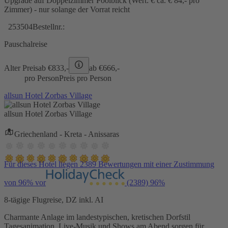
Upgrade auf Doppelzimmer Poolblick (Wert: € ca. € 84,- pro
Zimmer) - nur solange der Vorrat reicht
253504
Bestellnr.:
Pauschalreise
Alter Preis
ab €
833,-
ab €
666,-
pro Person
Preis pro Person
allsun Hotel Zorbas Village
allsun Hotel Zorbas Village
Griechenland - Kreta - Anissaras
Für dieses Hotel liegen 2389 Bewertungen mit einer Zustimmung
von 96% vor
(2389)
96%
8-tägige Flugreise, DZ inkl. AI
Charmante Anlage im landestypischen, kretischen Dorfstil
Tagesanimation, Live-Musik und Shows am Abend sorgen für