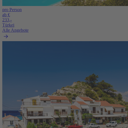
pro Person
ab €
233,-
Türkei
Alle Angebote