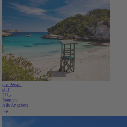
pro Person
ab €
211,-
Spanien
Alle Angebote