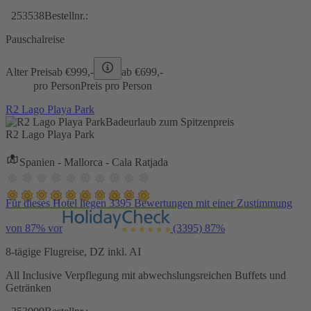
253538
Bestellnr.:
Pauschalreise
Alter Preis
ab €
999,-
ab €
699,-
pro Person
Preis pro Person
R2 Lago Playa Park
Badeurlaub zum Spitzenpreis
R2 Lago Playa Park
Spanien - Mallorca - Cala Ratjada
Für dieses Hotel liegen 3395 Bewertungen mit einer Zustimmung
von 87% vor
(3395)
87%
8-tägige Flugreise, DZ inkl. AI
All Inclusive Verpflegung mit abwechslungsreichen Buffets und
Getränken