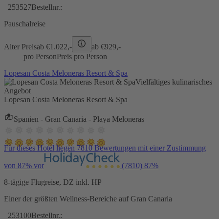
253527
Bestellnr.:
Pauschalreise
Alter Preis
ab €
1.022,-
ab €
929,-
pro Person
Preis pro Person
Lopesan Costa Meloneras Resort & Spa
Vielfältiges kulinarisches
Angebot
Lopesan Costa Meloneras Resort & Spa
Spanien - Gran Canaria - Playa Meloneras
Für dieses Hotel liegen 7810 Bewertungen mit einer Zustimmung
von 87% vor
(7810)
87%
8-tägige Flugreise, DZ inkl. HP
Einer der größten Wellness-Bereiche auf Gran Canaria
253100
Bestellnr.: