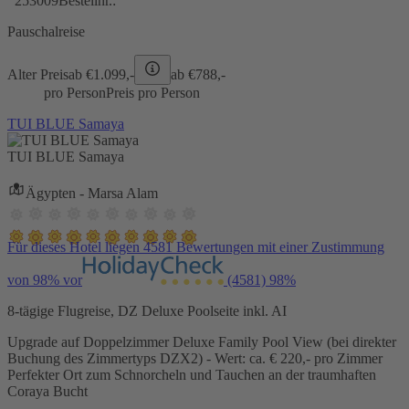
253009
Bestellnr.:
Pauschalreise
Alter Preis
ab €
1.099,-
ab €
788,-
pro Person
Preis pro Person
TUI BLUE Samaya
TUI BLUE Samaya
Ägypten - Marsa Alam
Für dieses Hotel liegen 4581 Bewertungen mit einer Zustimmung
von 98% vor
(4581)
98%
8-tägige Flugreise, DZ Deluxe Poolseite inkl. AI
Upgrade auf Doppelzimmer Deluxe Family Pool View (bei direkter
Buchung des Zimmertyps DZX2) - Wert: ca. € 220,- pro Zimmer
Perfekter Ort zum Schnorcheln und Tauchen an der traumhaften
Coraya Bucht