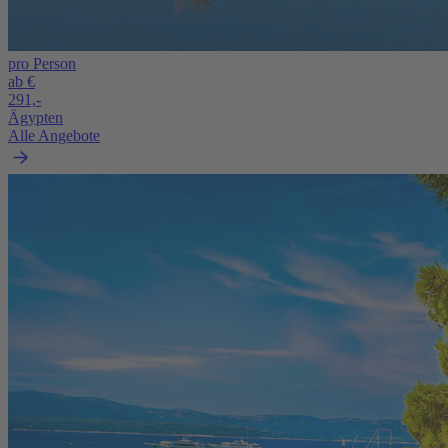
pro Person
ab €
291,-
Ägypten
Alle Angebote