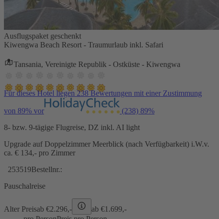
Ausflugspaket geschenkt
Kiwengwa Beach Resort - Traumurlaub inkl. Safari
Tansania, Vereinigte Republik - Ostküste - Kiwengwa
Für dieses Hotel liegen 238 Bewertungen mit einer Zustimmung
von 89% vor
(238)
89%
8- bzw. 9-tägige Flugreise, DZ inkl. AI light
Upgrade auf Doppelzimmer Meerblick (nach Verfügbarkeit) i.W.v.
ca. € 134,- pro Zimmer
253519
Bestellnr.:
Pauschalreise
Alter Preis
ab €
2.296,-
ab €
1.699,-
pro Person
Preis pro Person