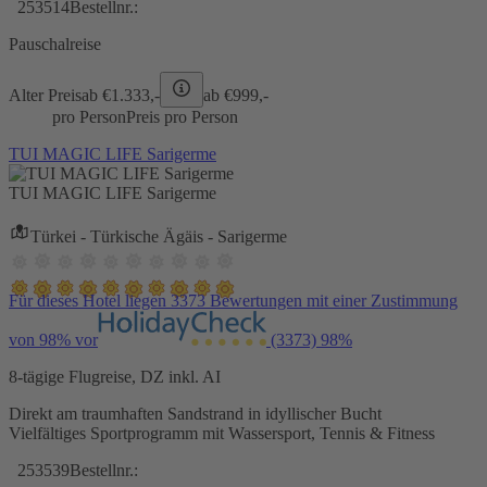
253514
Bestellnr.:
Pauschalreise
Alter Preis
ab €
1.333,-
ab €
999,-
pro Person
Preis pro Person
TUI MAGIC LIFE Sarigerme
TUI MAGIC LIFE Sarigerme
Türkei - Türkische Ägäis - Sarigerme
Für dieses Hotel liegen 3373 Bewertungen mit einer Zustimmung
von 98% vor
(3373)
98%
8-tägige Flugreise, DZ inkl. AI
Direkt am traumhaften Sandstrand in idyllischer Bucht
Vielfältiges Sportprogramm mit Wassersport, Tennis & Fitness
253539
Bestellnr.: