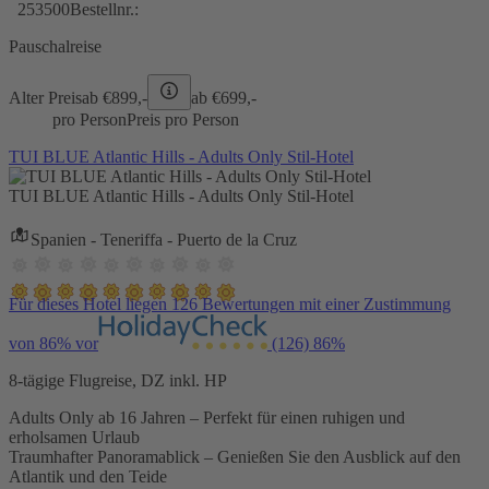
253500
Bestellnr.:
Pauschalreise
Alter Preis
ab €
899,-
ab €
699,-
pro Person
Preis pro Person
TUI BLUE Atlantic Hills - Adults Only Stil-Hotel
TUI BLUE Atlantic Hills - Adults Only Stil-Hotel
Spanien - Teneriffa - Puerto de la Cruz
Für dieses Hotel liegen 126 Bewertungen mit einer Zustimmung
von 86% vor
(126)
86%
8-tägige Flugreise, DZ inkl. HP
Adults Only ab 16 Jahren – Perfekt für einen ruhigen und
erholsamen Urlaub
Traumhafter Panoramablick – Genießen Sie den Ausblick auf den
Atlantik und den Teide